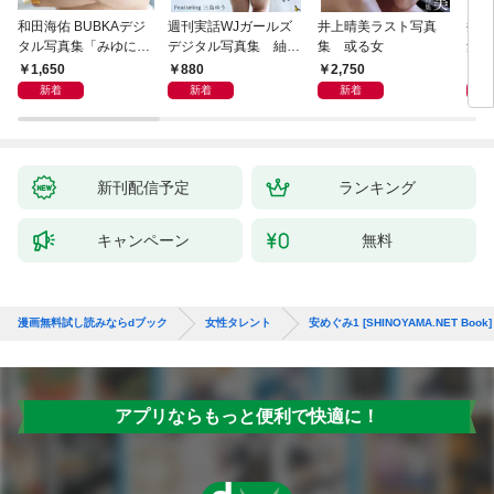
和田海佑 BUBKAデジ
週刊実話WJガールズ
井上晴美ラスト写真
井上
タル写真集「みゆに夢
デジタル写真集 紬柊
集 或る女
集 
中。」
「あなたに触れたい」
ｅ 
1,650
880
2,750
1,
featuring 三島ゆう
ｉｒ
新着
新着
新着
新刊配信予定
ランキング
キャンペーン
無料
漫画無料試し読みならdブック
女性タレント
安めぐみ1 [SHINOYAMA.NET Book]
アプリならもっと便利で快適に！