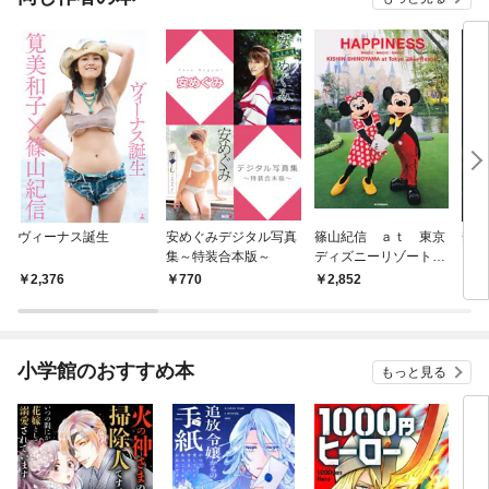
ヴィーナス誕生
安めぐみデジタル写真
篠山紀信 ａｔ 東京
安め
集～特装合本版～
ディズニーリゾート
ＨＡＰＰＩＮＥＳＳ
2,376
770
2,852
5
小学館のおすすめ本
もっと見る