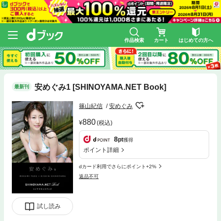
作品検索
カート
はじめての方へ
安めぐみ1 [SHINOYAMA.NET Book]
最新刊
篠山紀信
安めぐみ
880
(税込)
8
pt
獲得
ポイント詳細
dカード利用でさらにポイント+2%
返品不可
試し読み