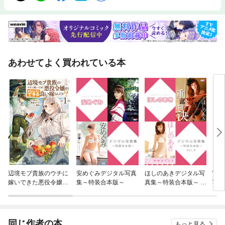
あわせてよく買われている本
辺境モブ貴族のウチに
安めぐみデジタル写真
ほしのあきデジタル写
WP
嫁いできた悪役令嬢
集～特装合本版～
真集～特装合本版～ V
写真
が、めちゃくちゃでき
ol.2
ol.
る良い嫁なんだが？
同じ作者の本
もっと見る