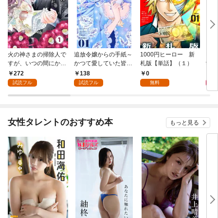
火の神さまの掃除人で
追放令嬢からの手紙～
1000円ヒーロー 新
DIM
すが、いつの間にか花
かつて愛していた皆さ
札版【単話】（１）
9.
嫁として溺愛されてい
まへ 私のことなどお忘
272
138
0
8
ます【単話】（１）
れですか？～【単話】
試読フル
試読フル
無料
（１）
女性タレントのおすすめ本
もっと見る