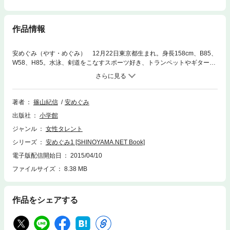
作品情報
安めぐみ（やす・めぐみ） 12月22日東京都生まれ。身長158cm、B85、
W58、H85。水泳、剣道をこなすスポーツ好き、トランペットやギター、
ピアノにも挑む心身両面のバランスを保ちつつ包容力絶大アイドルとして
トップ人気を得ている。※この作品は『安めぐみ [シノヤマネットSBOOK]
』を元に編集を加えた特別版となります。『安めぐみ [シノヤマネットSB
OOK] 』と一部内容が重複しておりますのでご注意ください。※この作品は
著者
篠山紀信
安めぐみ
見開き表示には対応しておりません。
出版社
小学館
ジャンル
女性タレント
シリーズ
安めぐみ1 [SHINOYAMA.NET Book]
電子版配信開始日
2015/04/10
ファイルサイズ
8.38 MB
作品をシェアする