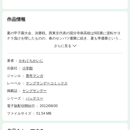
作品情報
夏の甲子園大会、決勝戦。西東京代表の国分寺南高校は9回裏に逆転サヨ
ナラ負けを喫したものの、春のセンバツ優勝に続き、夏も準優勝という成
績を収めた。その原動力になったのが、海部一樹と武藤洋介という超高校
級のバッテリーだ。ドラフトを前にし、二人のもとに名門・東京イーグル
スのスカウトがやって来た。イーグルスが憧れの球団の武藤は即決した
が、海部は自分の力で弱いチームを優勝させたいと、毎年Bクラスの弱小
著者
かわぐちかいじ
チーム・小倉メッツを希望する。
出版社
小学館
ジャンル
青年マンガ
レーベル
ヤングサンデーコミックス
掲載誌
ヤングサンデー
シリーズ
バッテリー
電子版配信開始日
2012/08/30
ファイルサイズ
51.54 MB