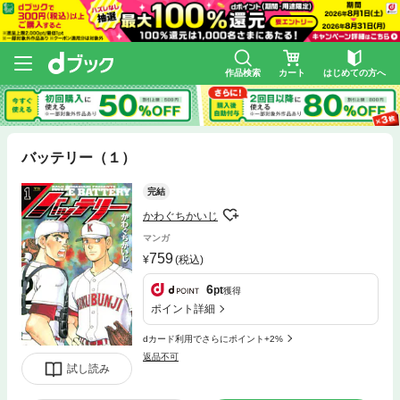
作品検索
カート
はじめての方へ
バッテリー（１）
完結
かわぐちかいじ
マンガ
759
(税込)
6
pt
獲得
ポイント詳細
dカード利用でさらにポイント+2%
返品不可
試し読み