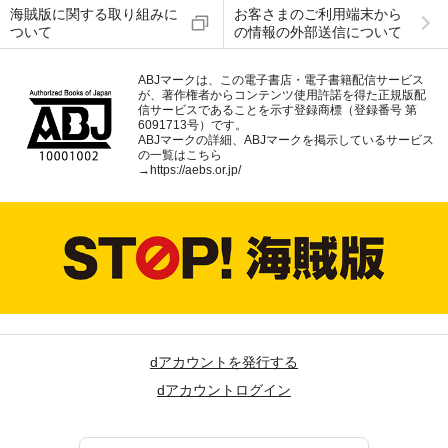
海賊版に関する取り組みに
お客さまのご利用端末から
ついて
の情報の外部送信について
ABJマークは、この電子書店・電子書籍配信サービス
が、著作権者からコンテンツ使用許諾を得た正規版配
信サービスであることを示す登録商標（登録番号 第
6091713号）です。
ABJマークの詳細、ABJマークを掲示しているサービス
の一覧はこちら
→
https://aebs.or.jp/
dアカウントを発行する
dアカウントログイン