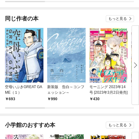
同じ作者の本
もっと見る
空母いぶきGREAT GA
新装版 告白～コンフ
モーニング 2023年14
サガ
ME（１）
ェッション～
号 [2023年3月2日発売]
（１
693
990
430
7
小学館のおすすめ本
もっと見る