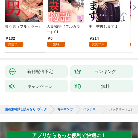
奪う男（フルカラー）
人妻物語（フルカラ
妻、交換します１
ごめ
1
ー）01
ない
132
0
214
1
試読フル
無料
試読フル
試
新刊配信予定
ランキング
キャンペーン
無料
漫画無料試し読みならdブック
青年マンガ
バッテリー
バッテリー（１）
アプリならもっと便利で快適に！