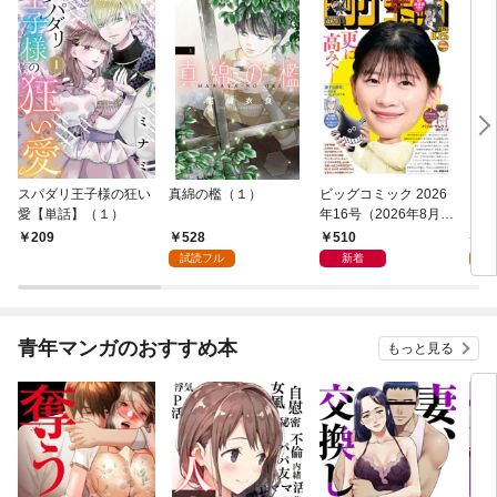
スパダリ王子様の狂い
真綿の檻（１）
ビッグコミック 2026
こん
愛【単話】（１）
年16号（2026年8月7
（１
日発売）
528
510
5
209
試読フル
新着
試
青年マンガのおすすめ本
もっと見る