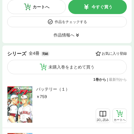
カートへ
今すぐ買う
作品をチェックする
作品情報へ
全4冊
シリーズ
お気に入り登録
完結
未購入巻をまとめて買う
1巻から
|
最新刊から
バッテリー（１）
759
試し読み
カートへ