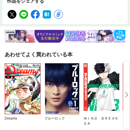
作品をシェアする
あわせてよく買われている本
Dreams
ブルーロック
ＷＩＮＤ ＢＲＥＡＫ
イレ
ＥＲ