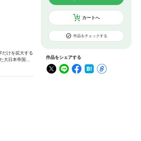
カートへ
作品をチェックする
字だけを拡大する
作品をシェアする
た大日本帝国陸
を皮切りに、次
重装甲車などの
輛の運用が拡大し
甲車、鉄道装甲
した。