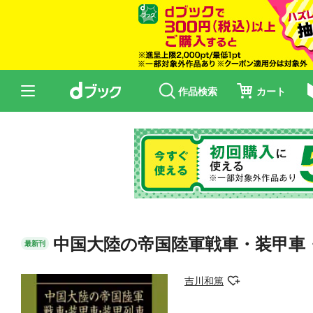
作品検索
カート
中国大陸の帝国陸軍戦車・装甲⾞
最新刊
吉川和篤