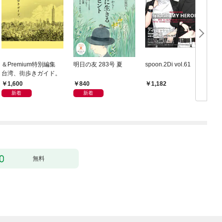
＆Premium特別編集
明日の友 283号 夏
spoon.2Di vol.61
台湾、街歩きガイド。
1,600
840
1,182
新着
新着
無料