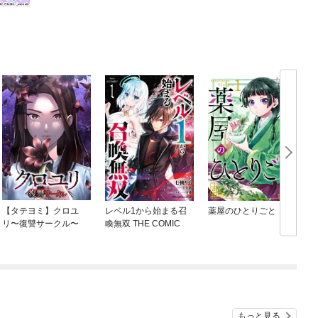
【タテヨミ】クロユ
レベル1から始まる召
薬屋のひとりごと
リ〜復讐サークル〜
喚無双 THE COMIC
もっと見る