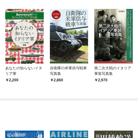
あなたの知らないイタ
自衛隊の米軍供与戦車
第二次大戦のイタリア
リア軍
写真集
軍装写真集
2,200
2,860
2,970