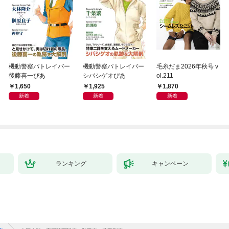
機動警察パトレイバー
機動警察パトレイバー
毛糸だま2026年秋号 v
後藤喜一ぴあ
シバシゲオぴあ
ol.211
1,650
1,925
1,870
新着
新着
新着
ランキング
キャンペーン