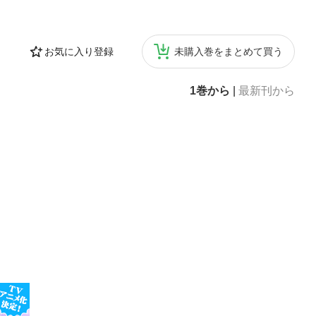
お気に入り登録
未購入巻をまとめて買う
1巻から
|
最新刊から