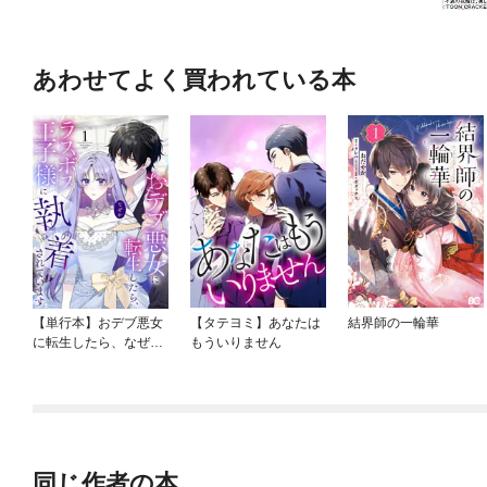
あわせてよく買われている本
【単行本】おデブ悪女
【タテヨミ】あなたは
結界師の一輪華
に転生したら、なぜか
もういりません
ラスボス王子様に執着
されています
同じ作者の本