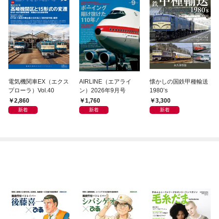
電気機関車EX（エクス
AIRLINE（エアライ
懐かしの国鉄甲種輸送
プローラ）Vol.40
ン）2026年9月号
1980’s
2,860
1,760
3,300
新着
新着
新着