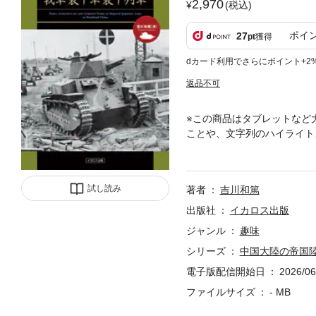
2,970
(税込)
ポイ
27
pt
獲得
dカード利用でさらにポイント+2
返品不可
※この商品はタブレットなど
ことや、文字列のハイライト
軍は、大正6年（1917年
第に前線に装甲車輌を投入し
履帯式車輌の本格的な使用を
試し読み
著者
吉川和篤
ていくこととなる。本書では
車、装甲列車さらには偵察気
出版社
イカロス出版
ジャンル
趣味
シリーズ
中国大陸の帝国
電子版配信開始日
2026/06
ファイルサイズ
- MB