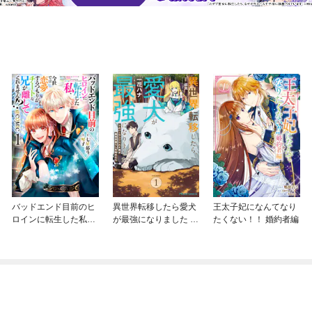
バッドエンド目前のヒ
異世界転移したら愛犬
王太子妃になんてなり
ロインに転生した私、
が最強になりました ～
たくない！！ 婚約者編
今世では恋愛するつも
シルバーフェンリルと
りがチートな兄が離し
俺が異世界暮らしを始
てくれません！？@C
めたら～ THE COMIC
OMIC