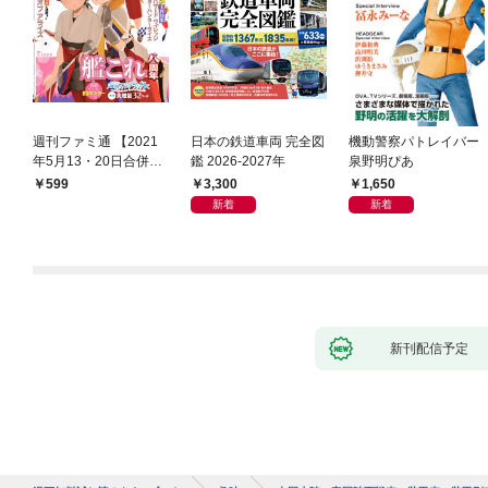
週刊ファミ通 【2021
日本の鉄道車両 完全図
機動警察パトレイバー
年5月13・20日合併
鑑 2026-2027年
泉野明ぴあ
号】
3,300
1,650
599
新着
新着
新刊配信予定