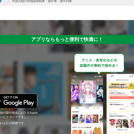
車
中国大陸の帝国陸軍戦車・装甲⾞・装甲列車
アプリならもっと便利で快適に！
の他の国や地域におけるApple
c.のサービスマークです。
ogle LLC の商標です。