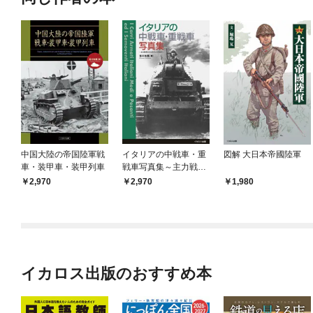
中国大陸の帝国陸軍戦
イタリアの中戦車・重
図解 大日本帝國陸軍
車・装甲⾞・装甲列車
戦車写真集～主力戦車
からセモヴェンテまで
2,970
2,970
1,980
～
イカロス出版のおすすめ本