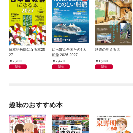
日本語教師になる本20
にっぽん全国たのしい
鉄道の見える店
27
船旅 2026-2027
2,200
2,420
1,980
新着
新着
新着
趣味のおすすめ本