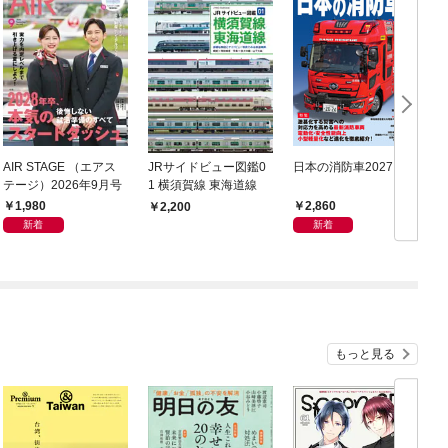
AIR STAGE （エアス
JRサイドビュー図鑑0
日本の消防車2027
テージ）2026年9月号
1 横須賀線 東海道線
1,980
2,860
2,200
新着
新着
もっと見る