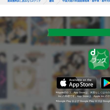
漫画無料試し読みならdブック
趣味
中国大陸の帝国陸軍戦車・装甲⾞・装甲列
Appleのロゴ、App Storeは、米国もしくはそ
Inc.の商標です。App Storeは、Apple In
Google Play および Google Play ロゴは Go