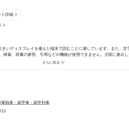
ント詳細
%
大きいディスプレイを備えた端末で読むことに適しています。また、文
、検索、辞書の参照、引用などの機能が使用できません。大陸に進出し
）に始まったシベリア出兵での輸入装輪装甲車の使用や鹵獲装甲列車の運用
ていった。そして昭和6年（1931年）に勃発した満州事変では、戦車や
開始し、やがて昭和12年（1937年）に始まる日中戦争では更に装甲車
、中国大陸で運用されていた帝国陸軍の戦車や装軌式装甲車、装輪式装
球について種類別に分類し、豊富な写真を使って11の章に分けて解説
陸軍戦車・装甲⾞・装甲列車
/13