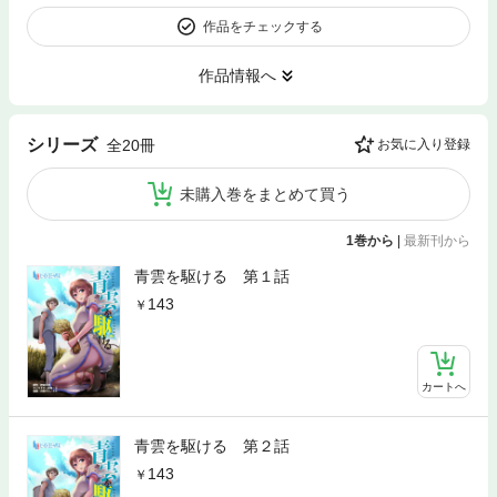
作品をチェックする
作品情報へ
シリーズ
全20冊
お気に入り登録
未購入巻をまとめて買う
1巻から
|
最新刊から
青雲を駆ける 第１話
143
カートへ
青雲を駆ける 第２話
143