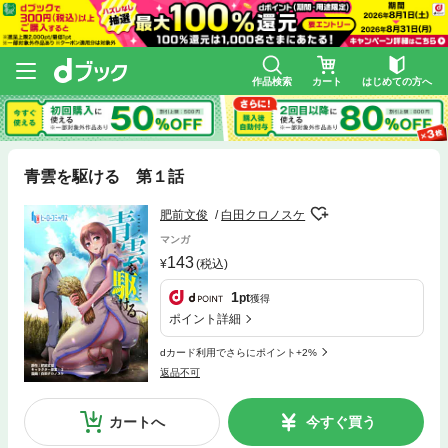
作品検索
カート
はじめての方へ
青雲を駆ける 第１話
肥前文俊
白田クロノスケ
マンガ
143
(税込)
1
pt
獲得
ポイント詳細
dカード利用でさらにポイント+2%
返品不可
カートへ
今すぐ買う