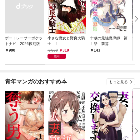
ボートレーサーポケッ
小さな魔女と野良犬騎
十歳の最強魔導師 第
ひと
トナビ 2026後期版
士 １
１話 前篇
ズ 
638
319
￥990
143
1
割引
青年マンガのおすすめ本
もっと見る