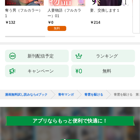
奪う男（フルカラー）
人妻物語（フルカラ
妻、交換します１
ごめ
1
ー）01
ない
0
132
214
1
無料
新刊配信予定
ランキング
キャンペーン
無料
漫画無料試し読みならdブック
青年マンガ
青雲を駆ける
青雲を駆ける 第
アプリならもっと便利で快適に！