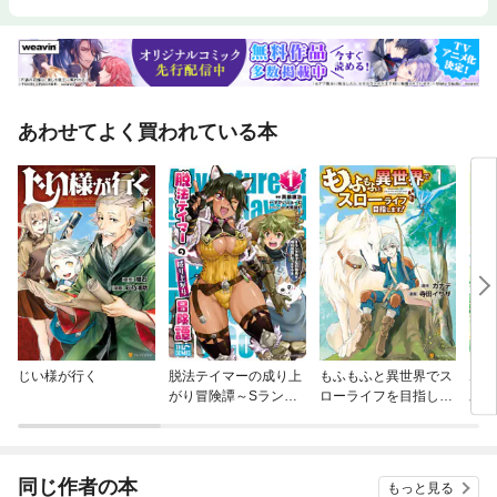
あわせてよく買われている本
じい様が行く
脱法テイマーの成り上
もふもふと異世界でス
ポー
がり冒険譚～Sランク
ローライフを目指しま
助け
美少女冒険者が俺の獣
す！
魔になっテイマす～ T
HE COMIC
同じ作者の本
もっと見る