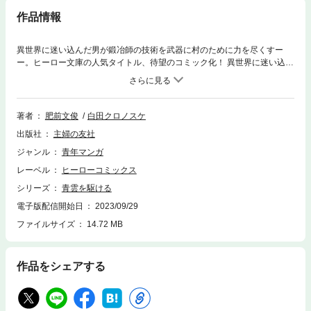
作品情報
異世界に迷い込んだ男が鍛冶師の技術を武器に村のために力を尽くすー
ー。ヒーロー文庫の人気タイトル、待望のコミック化！ 異世界に迷い込ん
だ男が鍛冶師の技術を武器に村と大切な人たちのために力を尽くすーー。
ヒーロー文庫の人気タイトル、待望のコミック化。 現代日本において、ほ
んのわずかにしか残らない野鍛冶の技を持つ男エイジ。 気がつけば記憶も
なく、見知らぬ場所に立っていた。そこは鉄器ではなく、青銅器が使われ
著者
肥前文俊
白田クロノスケ
ている世界。暮らしは貧しく、技術は未熟な異世界だった。 ひょんなこと
出版社
主婦の友社
からエイジは美しい未亡人のタニアと同居することに。 そのまま村で生き
ていくためには、鍛冶師として、何一つ設備も材料もない状態から、三ヶ
ジャンル
青年マンガ
月で作品を一つ作り上げ、自分の必要性を認めさせる必要があった。無事
レーベル
ヒーローコミックス
試練をクリアしたエイジは、村の一員として認められ、精力的に働いてい
く。しかしその目覚ましい活躍からエイジは領主に目をつけられてしま
シリーズ
青雲を駆ける
う。 生きて帰ってこれない、と忠告を受けながらも、労役という義務を果
電子版配信開始日
2023/09/29
たすため、エイジは単身領主の町に向かうーー。 肥前 文俊（ヒゼンフミ
ファイルサイズ
14.72 MB
トシ）：本作にてデビュー。「青雲を駆ける」全6巻刊行中！ 白田 クロノ
スケ（シロタクロノスケ）：漫画家、イラストレーター。代表作に「ちち
のじかん」（徳間書店）、「枕田さんの悪夢はしょうがない?」（双葉
社）など。
作品をシェアする