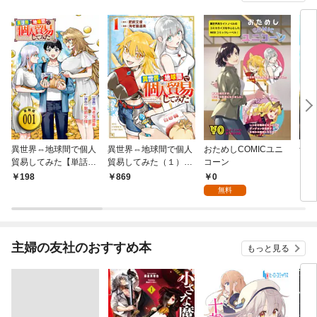
異世界⇔地球間で個人
異世界⇔地球間で個人
おためしCOMICユニ
青雲
貿易してみた【単話
貿易してみた（１）
コーン
版】（１）
【電子限定特典ペーパ
0
198
869
1
ー付き】
無料
主婦の友社のおすすめ本
もっと見る