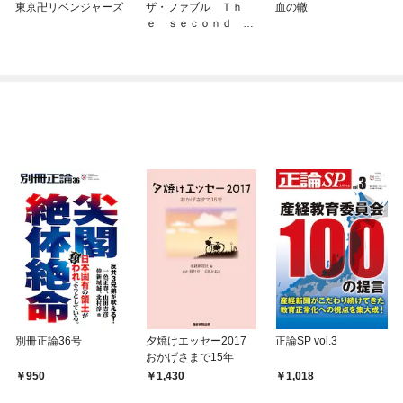
東京卍リベンジャーズ
ザ・ファブル Ｔｈ
血の轍
ｅ ｓｅｃｏｎｄ ｃ
ｏｎｔａｃｔ
別冊正論36号
夕焼けエッセー2017
正論SP vol.3
おかげさまで15年
950
1,430
1,018