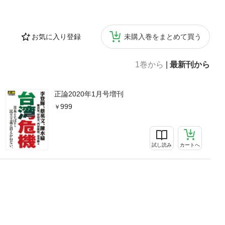
早苗■私は「電波
談 保守政権を考
あり方見越した洞
お気に入り登録
未購入巻をまとめて買う
1巻から
|
最新刊から
正論2020年1月号増刊
999
試し読み
カートへ