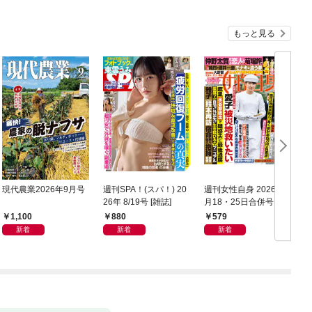
もっと見る
現代農業2026年9月号
週刊SPA！(スパ！) 20
週刊女性自身 2026年8
サ
26年 8/19号 [雑誌]
月18・25日合併号
／
1,100
880
579
新着
新着
新着