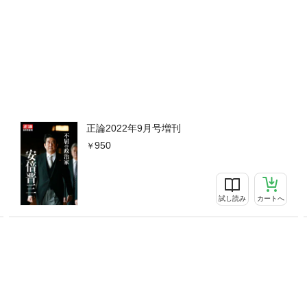
早苗■これをやらずに何をやる 「国旗損壊罪」で日の丸を守れ／高市
／高市早苗■外国人参政権付与は亡国への道／高市早苗■スペシャル対
■年表／本誌編集部■高市氏批判レッテル張りの虚妄／本誌編集部■国の
82％の茨道／本誌編集部■あとがき／安藤慶太
正論2022年9月号増刊
950
試し読み
カートへ