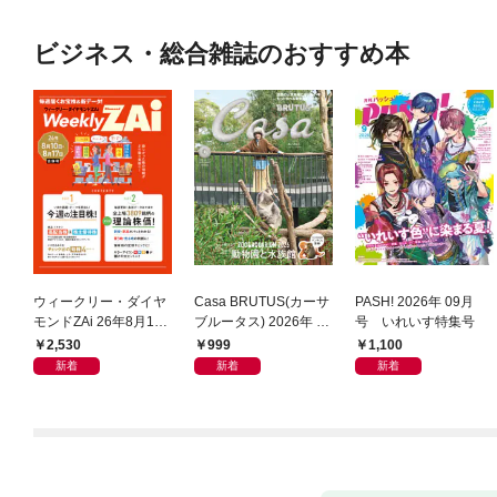
ビジネス・総合雑誌のおすすめ本
ウィークリー・ダイヤ
Casa BRUTUS(カーサ
PASH! 2026年 09月
モンドZAi 26年8月10
ブルータス) 2026年 9
号 いれいす特集号
日・17日合併号
月号 [もっと学べる！
2,530
999
1,100
動物園と水族館]
新着
新着
新着