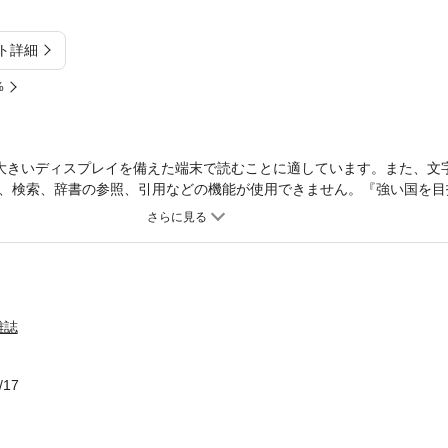
ト詳細
%
大きいディスプレイを備えた端末で読むことに適しています。また、文
、検索、辞書の参照、引用などの機能が使用できません。『強い国を目
高市早苗氏が月刊正論に寄稿してきた論文や対談、鼎談などを一挙掲載
えがき 「鉄の女」目指す源流／正論編集部編集委員 安藤慶太■覚悟
ジャーナリスト・国家基本問題研究所理事長 櫻井よしこ≪国家安全保障
苗■対談 私は日本のために／高市早苗VS櫻井よしこ■対談 中国の脅
井よしこ■対談 核の「持ち込ませず」平時からタブーなき議論を／高市早
点を守れ／高市早苗・櫻井よしこ・中田宏■今こそ在外邦人救出・保護
雑誌
・ジェンダー編≫■夫婦別姓は誰も幸福にしない／高市早苗■何度でも
高市早苗■随筆 男らしさ、女らしさ／高市早苗■対談 男らしさ、女
木村貴志■最高裁・婚外子決定で法改正は必至 それでも「家族の絆は守
/17
民党は公約実現を／高市早苗■夫婦別姓不要論 「通称使用」でなぜい
気概をお持ちなさい！／高市早苗VSクライン孝子≪政策論考セレクショ
という用語が減ってなぜ悪いのか／高市早苗■私が伝えたい天皇・皇室