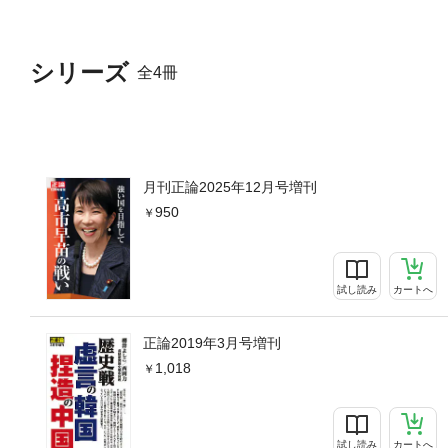
して知った国家の深奥／高市
を停める」とは言っていない
える／高市早苗VS西尾幹二
シリーズ
全4冊
察／本誌編集部■内閣支持率
月刊正論2025年12月号増刊
950
試し読み
カートへ
正論2019年3月号増刊
1,018
試し読み
カートへ