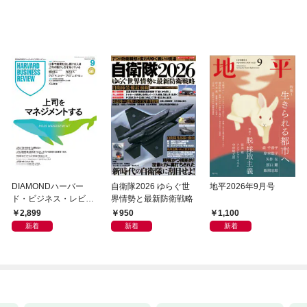
DIAMONDハーバー
自衛隊2026 ゆらぐ世
地平2026年9月号
ド・ビジネス・レビュ
界情勢と最新防衛戦略
ー 2026年9月号 特集
2,899
950
1,100
「上司をマネジメント
新着
新着
新着
する」