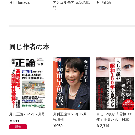
月刊Hanada
アンゴルモア 元寇合戦
月刊正論
記
同じ作者の本
月刊正論2026年9月号
月刊正論2025年12月
もし12歳が「昭和100
号増刊
年」を見たら 日本人
899
のための現代史物語
950
2,310
新着