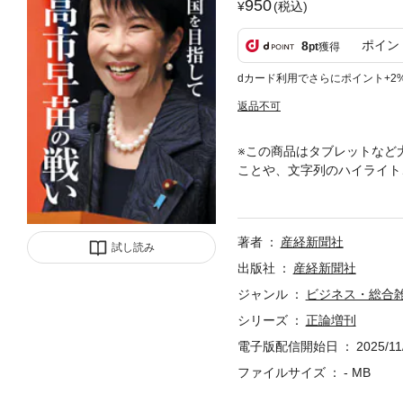
950
(税込)
ポイン
8
pt
獲得
dカード利用でさらにポイント+2
返品不可
※この商品はタブレットなど
ことや、文字列のハイライト
苗の戦い』（初の女性首相、
軸の外交 更なる高みへ■ま
守護者たれ（書きおろし）／
著者
産経新聞社
全で力強い国にする／高市早
試し読み
守るために／高市早苗VS櫻
出版社
産経新聞社
鼎談 国防の観点から重要拠
ジャンル
ビジネス・総合
可能とせよ／高市早苗≪家族
シリーズ
正論増刊
姓は誰もしあわせにしない／
るべきなのか／高市早苗VS
電子版配信開始日
2025/11
「夫婦親子別氏戸籍」より自
ファイルサイズ
- MB
■対談 女性たちよ 覚悟と
「従軍慰安婦」「強制連行」