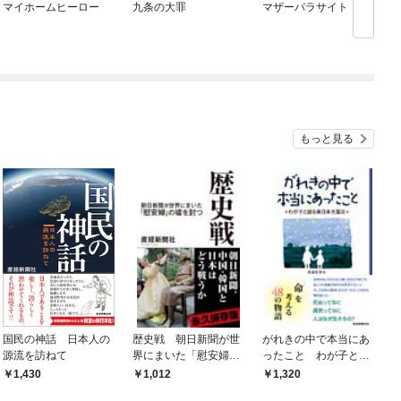
マイホームヒーロー
九条の大罪
マザーパラサイト
もっと見る
国民の神話 日本人の
歴史戦 朝日新聞が世
がれきの中で本当にあ
源流を訪ねて
界にまいた「慰安婦」
ったこと わが子と語
の嘘を討つ
る東日本大震災
1,430
1,012
1,320