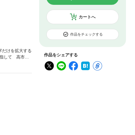
カートへ
作品をチェックする
字だけを拡大する
作品をシェアする
指して 高市早
）■グラビア 基
の宰相〝自由〟の
編≫■日本を安
威から国家国民を
苗VS江崎道朗■
に自衛隊の出動を
いおう！ 夫婦別
らしさは否定され
る」／高市早苗■
けない／高市早苗
ン≫■教科書から
のこと 政治家と