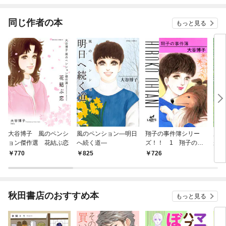
同じ作者の本
もっと見る
大谷博子 風のペンシ
風のペンション―明日
翔子の事件簿シリー
風の
ョン傑作選 花結ぶ恋
へ続く道―
ズ！！ 1 翔子の事
がり
件簿
770
825
726
7
秋田書店のおすすめ本
もっと見る