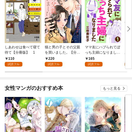
しあわせは食べて寝て
猫と男の子とその父親
ママ友にハブられてぼ
ワタ
待て【分冊版】 1
を買いました。【分冊
っち主婦になりました
版】
版】 1
【分冊版】 1
110
220
165
1
試読フル
試読フル
試読フル
試
女性マンガのおすすめ本
もっと見る