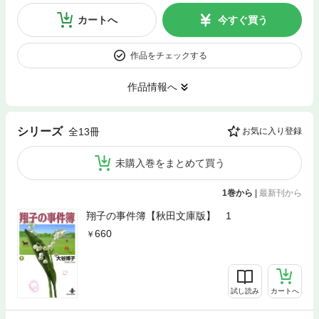
カートへ
今すぐ買う
作品をチェックする
作品情報へ
シリーズ
全13冊
お気に入り登録
未購入巻をまとめて買う
1巻から
|
最新刊から
翔子の事件簿【秋田文庫版】 1
660
試し読み
カートへ