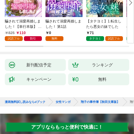
騙されて溺愛再婚しま
騙されて溺愛再婚しま
【タテヨミ】1.転生し
【タ
した！【単行本版】 1
した！ 第1話
たら悪女の妹でした
の私
巻
825
110
0
71
7
試読フル
割引
無料
タテヨミ
試読フル
タ
新刊配信予定
ランキング
キャンペーン
無料
漫画無料試し読みならdブック
女性マンガ
翔子の事件簿【秋田文庫版】
翔
アプリならもっと便利で快適に！