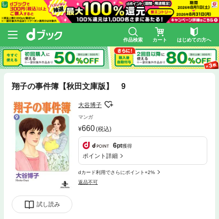
作品検索
カート
はじめての方へ
翔子の事件簿【秋田文庫版】 9
大谷博子
マンガ
660
(税込)
6
pt
獲得
ポイント詳細
dカード利用でさらにポイント+2%
返品不可
試し読み