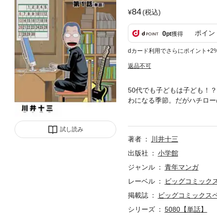
84
(税込)
ポイン
0
pt
獲得
dカード利用でさらにポイント+2
返品不可
50代でも子どもは子ども！？
わになる季節。だがハチロー
ク。この危機感の無さはただ事
試し読み
著者
川井十三
出版社
小学館
ジャンル
青年マンガ
レーベル
ビッグコミック
掲載誌
ビッグコミックス
シリーズ
5080【単話】