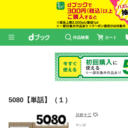
作品検索
カート
5080【単話】（１）
川井十三
マンガ