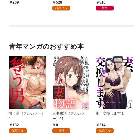
日発売）
528
510
209
試読フル
新着
青年マンガのおすすめ本
奪う男（フルカラー）
人妻物語（フルカラ
妻、交換します１
1
ー）01
132
0
214
試読フル
無料
試読フル