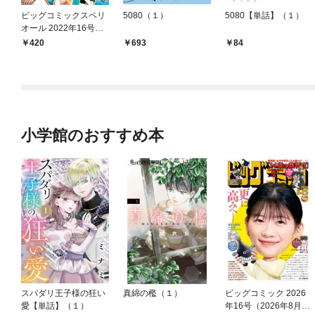
ビッグコミックスペリ
5080（１）
5080【単話】（１）
オール 2022年16号（2
022年7月22日発売）
420
693
84
小学館のおすすめ本
スパダリ王子様の狂い
真綿の檻（１）
ビッグコミック 2026
愛【単話】（１）
年16号（2026年8月7