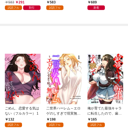
読み特典付き】 2026
583
291
583
689
年9月号（2026年8月7
試読フル
割引
試読フル
新着
日発売）
ごめん、恋愛する気は
二世界ハーレム～エロ
俺が育てた最強キャラ
ない（フルカラー） 1
ゲのしすぎで現実無双
に転生したので、歯向
～１
かうヤツはすべてぶん
132
198
165
殴って生きる事にしま
試読フル
試読フル
試読フル