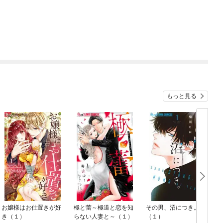
もっと見る
お嬢様はお仕置きが好
極と蕾～極道と恋を知
その男、沼につき。
き（１）
らない人妻と～（１）
（１）