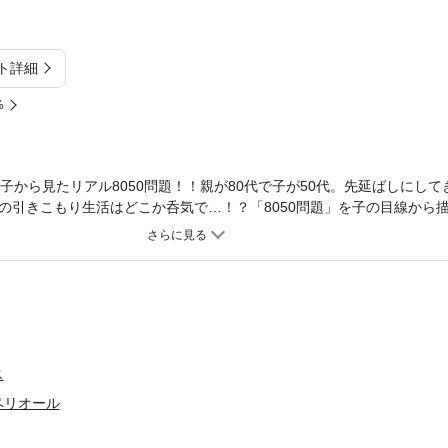
ト詳細
%
子から見たリアル8050問題！！親が80代で子が50代。先延ばしにし
の引きこもり生活はどこか呑気で…！？「8050問題」を子の目線から
ではない！30予備軍、40で内定。他人事でない5080！！
ス
ペリオール