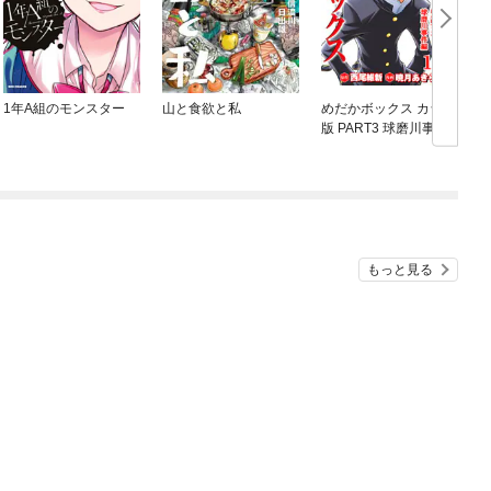
1年A組のモンスター
山と食欲と私
めだかボックス カラー
版 PART3 球磨川事件
編
もっと見る