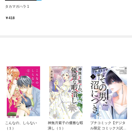
タカマガハラ 1
418
こんなの、しらない
神無月紫子の優雅な暇
プチコミック【デジタ
（１）
潰し（１）
ル限定 コミックス試し