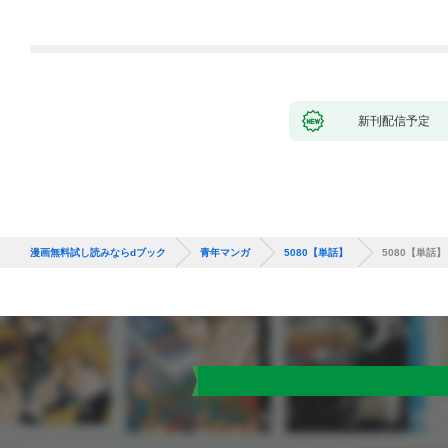
新刊配信予定
漫画無料試し読みならdブック
青年マンガ
5080【単話】
5080【単話