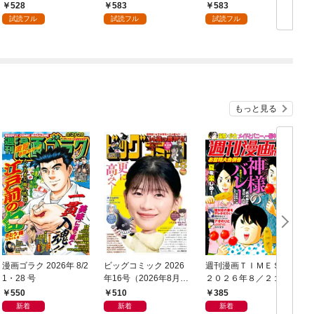
528
583
583
試読フル
試読フル
試読フル
もっと見る
漫画ゴラク 2026年 8/2
ビッグコミック 2026
週刊漫画ＴＩＭＥＳ
1・28 号
年16号（2026年8月7
２０２６年８／２１・
日発売）
２８合併号
550
510
385
新着
新着
新着