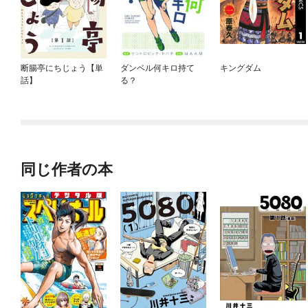
断腸亭にちじょう【単
ダンベル何キロ持て
キングダム
話】
る？
同じ作者の本