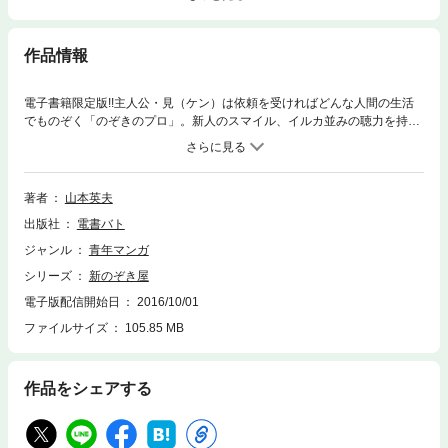
作品情報
電子書籍限定版!!主人公・見（ケン）は依頼を受ければどんな人間の生活
でものぞく「のぞきのプロ」。新人のスマイル、イルカ並みの聴力を持つ
聴（チョウ）と共に舞い込む難事件を解決してく。ある日、見（ケン）の
元に高見沢と名乗る男から「高校生の娘・レイカを覗いて欲しい」という
依頼が来た。レイカにはある秘密があった…奇才・山本英夫の大ヒット
作!!人間の深淵をのぞけ!!
著者
山本英夫
出版社
電書バト
ジャンル
青年マンガ
シリーズ
新のぞき屋
電子版配信開始日
2016/10/01
ファイルサイズ
105.85 MB
作品をシェアする