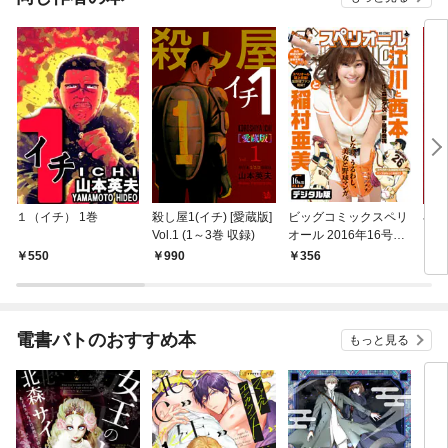
１（イチ） 1巻
殺し屋1(イチ) [愛蔵版]
ビッグコミックスペリ
小説
Vol.1 (1～3巻 収録)
オール 2016年16号
（2016年7月22日発
550
990
356
7
売）
電書バトのおすすめ本
もっと見る