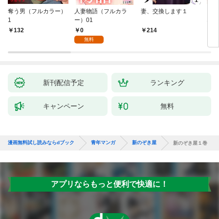
奪う男（フルカラー）
人妻物語（フルカラ
妻、交換します１
ごめ
1
ー）01
ない
0
132
214
1
無料
新刊配信予定
ランキング
キャンペーン
無料
漫画無料試し読みならdブック
青年マンガ
新のぞき屋
新のぞき屋１巻
アプリならもっと便利で快適に！