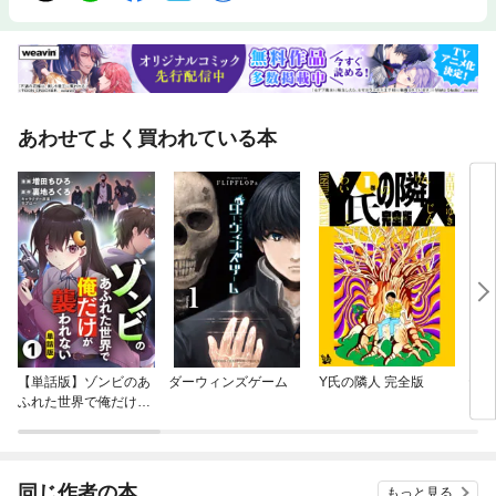
あわせてよく買われている本
【単話版】ゾンビのあ
ダーウィンズゲーム
Y氏の隣人 完全版
ヤン
ふれた世界で俺だけが
ゃん
襲われない（フルカラ
ー）
同じ作者の本
もっと見る