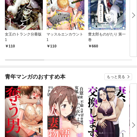
女王のトランク分冊版
マッスルエンカウント
豊太郎ものがたり 第一
ちび
1
1
巻
おた
110
110
660
5
青年マンガのおすすめ本
もっと見る