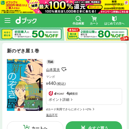
作品検索
カート
はじめての方へ
新のぞき屋１巻
完結
山本英夫
マンガ
440
(税込)
4
pt
獲得
ポイント詳細
dカード利用でさらにポイント+2%
返品不可
カートへ
今すぐ買う