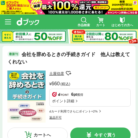
作品検索
カート
はじめての方へ
会社を辞めるときの手続きガイド 他人は教えて
最新刊
くれない
土屋信彦
660
(税込)
6
pt
獲得
ポイント詳細
dカード利用でさらにポイント+2%
返品不可
カートへ
今すぐ買う