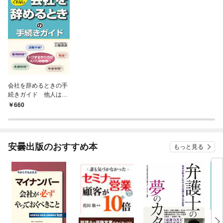
会社を辞めるときの手
続きガイド 他人は教
えてくれない
660
安曇出版のおすすめ本
もっと見る