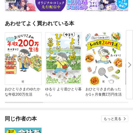
あわせてよく買われている本
おひとりさまのゆたか
ゆるり より道ひとり暮
おひとりさまのあった
セン
な年収200万生活
らし
か1ヶ月食費2万円生活
同じ作者の本
もっと見る