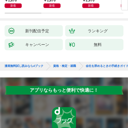
1,870
1,870
2,970
4,
新着
新着
新着
新刊配信予定
ランキング
キャンペーン
無料
漫画無料試し読みならdブック
資格・検定・就職
会社を辞めるときの手続きガイ
アプリならもっと便利で快適に！