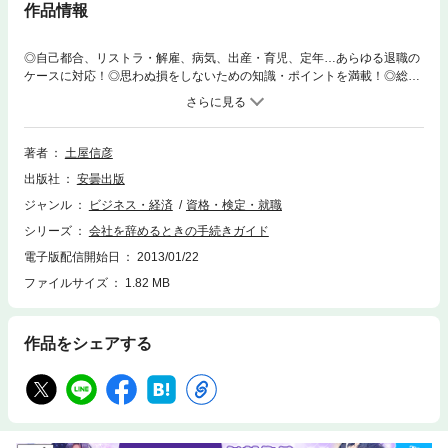
作品情報
◎自己都合、リストラ・解雇、病気、出産・育児、定年…あらゆる退職の
ケースに対応！◎思わぬ損をしないための知識・ポイントを満載！◎総
務・人事・労務担当者が読んでも便利・役立つ！会社を退職するとき、転
職するときに必要となる健康保険（医療保険）・雇用保険（失業保険）や
年金保険・税金に関する手続きやトクする知識についてわかりやすく手ほ
どきした本。知りたいことがパッと引けて、スグに解決できます。
著者
土屋信彦
出版社
安曇出版
ジャンル
ビジネス・経済
資格・検定・就職
シリーズ
会社を辞めるときの手続きガイド
電子版配信開始日
2013/01/22
ファイルサイズ
1.82 MB
作品をシェアする