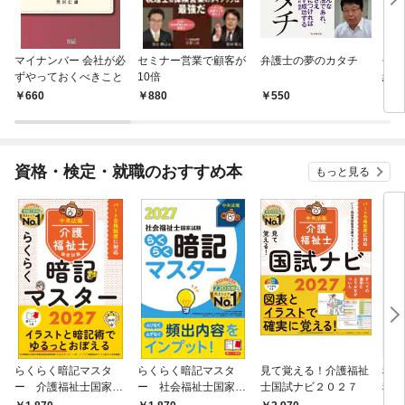
マイナンバー 会社が必
セミナー営業で顧客が
弁護士の夢のカタチ
会社
ずやっておくべきこと
10倍
続き
えて
660
880
550
6
資格・検定・就職のおすすめ本
もっと見る
らくらく暗記マスタ
らくらく暗記マスタ
見て覚える！介護福祉
税理
ー 介護福祉士国家試
ー 社会福祉士国家試
士国試ナビ２０２７
税法
験２０２７
験２０２７
度版