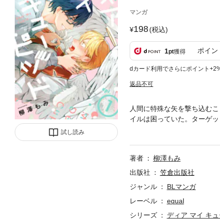
マンガ
198
(税込)
ポイン
1
pt
獲得
dカード利用でさらにポイント+2
返品不可
人間に特殊な矢を撃ち込むこ
イルは困っていた。ターゲッ
しかないと突撃するのだが…
試し読み
使を囲うためグイグイアプロ
qual」に収録されています
著者
柳澤もみ
出版社
笠倉出版社
ジャンル
BLマンガ
レーベル
equal
シリーズ
ディア マイ キ