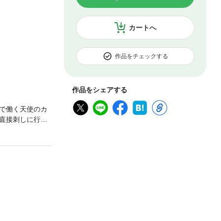
カートへ
作品をチェックする
作品をシェアする
で働く天使のカ
直接刺しに行く
―！？着実に天
はweb雑誌「e