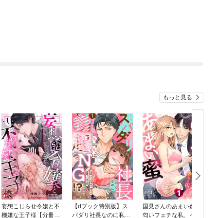
もっと見る
妄想こじらせ令嬢と不
【dブック特別版】ス
国見さんのあまい蜜～
機嫌な王子様【分冊
パダリ社長なのに私以
匂いフェチな私、イケ