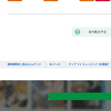
新刊配信予定
漫画無料試し読みならdブック
BLマンガ
ディア マイ キューピッド【分冊版】