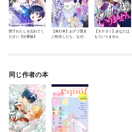
陛下わたしを忘れてく
【単行本】おデブ悪女
【タテヨミ】あなたは
ださい【分冊版】
に転生したら、なぜか
もういりません
ラスボス王子様に執着
されています
同じ作者の本