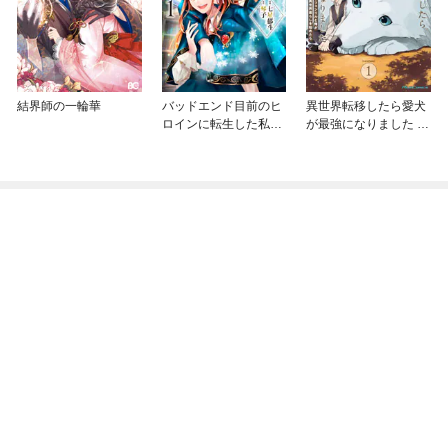
結界師の一輪華
バッドエンド目前のヒ
異世界転移したら愛犬
ロインに転生した私、
が最強になりました ～
今世では恋愛するつも
シルバーフェンリルと
りがチートな兄が離し
俺が異世界暮らしを始
てくれません！？@C
めたら～ THE COMIC
OMIC