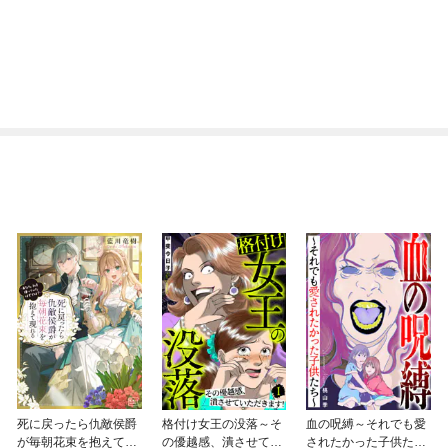
死に戻ったら仇敵侯爵
格付け女王の没落～そ
血の呪縛～それでも愛
が毎朝花束を抱えて現
の優越感、潰させてい
されたかった子供たち