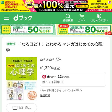
作品検索
カート
はじめての方へ
「なるほど！」とわかる マンガはじめての心理
最新刊
学
ゆうきゆう
1,320
(税込)
12
pt
獲得
ポイント詳細
dカード利用でさらにポイント+2%
返品不可
試し読み