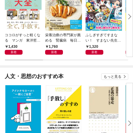
ココロがすっと軽くな
栄養治療の専門家が薦
ふしぎすぎてすまな
マイ
る マンガ 東洋哲学
める 腎臓病 毎日の
い！ すまない先生の
える
大全
おいしい献立
科学教室
1,430
1,760
1,320
1,
新着
新着
新着
人文・思想のおすすめ本
もっと見る