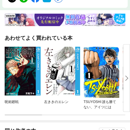
あわせてよく買われている本
呪術廻戦
左ききのエレン
TSUYOSHI 誰も勝て
ヘル
ない、アイツには