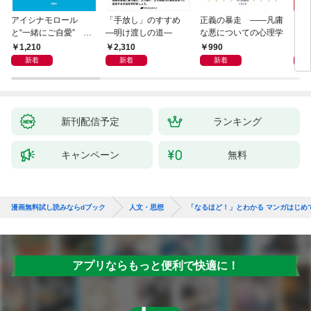
アイシナモロール
「手放し」のすすめ
正義の暴走 ――凡庸
リヴ
と“一緒にご自愛” ～
―明け渡しの道―
な悪についての心理学
イト
自分を好きになるため
1,210
2,310
990
2,
の56のコツ～
新着
新着
新着
新刊配信予定
ランキング
キャンペーン
無料
漫画無料試し読みならdブック
人文・思想
「なるほど！」とわかる マンガはじめ
アプリならもっと便利で快適に！