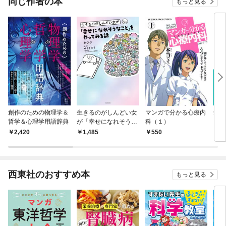
同じ作者の本
もっと見る
創作のための物理学＆
生きるのがしんどい女
マンガで分かる心療内
知れ
哲学＆心理学用語辞典
が「幸せになれそうな
科（１）
し”
こと」をやってみる話
ガ 
2,420
1,485
550
1,
西東社のおすすめ本
もっと見る