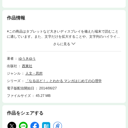
作品情報
※この商品はタブレットなど大きいディスプレイを備えた端末で読むこと
に適しています。また、文字だけを拡大することや、文字列のハイライ
ト、検索、辞書の参照、引用などの機能が使用できません。「ココロ」の
ことが気になるあなたに１番わかりやすい入門書！！ 人間関係、恋愛、
仕事、そして自分自身まで、導入にマンガを入れて「あるある」を紹介。
それを図表をつかって丁寧に解説しました。「ホンネ」がズバリわかりま
著者
ゆうきゆう
す。【目次】【心理学って何？】心理学はココロのふしぎを解明します！
出版社
西東社
【心理学って何？】心理学はさまざまなシーンで役立ちます！ 【心理学っ
て何？】心理学の歴史はまだまだ短い本書の見方PART1 日常行動のナゾ
ジャンル
人文・思想
を解くPART2 友達の本音が見えてくるPART3 恋愛シーンの心理を読む
シリーズ
「なるほど！」とわかる マンガはじめての心理学
PART4 職場で役立つ心理学PART5 自分のココロがよくわかる★ココロ
がわかる！ 心理テスト★さくいん＜電子書籍について＞※本電子書籍は同
電子版配信開始日
2014/06/27
じ書名の出版物を底本とし電子書籍化したものです。※本電子書籍には、D
ファイルサイズ
45.27 MB
VDはついておりません。※本文に記載されている内容は、印刷出版当時の
情報に基づき作成されたものです。※印刷出版を電子書籍化するにあた
り、電子書籍としては不要な情報を含んでいる場合があります。また、印
作品をシェアする
刷出版とは異なる表記・表現の場合があります。株式会社西東社／seitosh
a