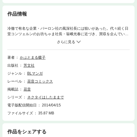
作品情報
冷徹で有名な企業・バーロン社の風深社長には狙いがあった。代々続く日
堂コンツェルンのお坊ちゃま社長・翁峨光春に近づき、買収を企んでい
た。パーティで出会い、お近づきの印に飲みに誘ったら、目覚めた時には
何故かお坊ちゃま社長と裸のお付き合いに発展していて…！？冷徹社長×
坊ちゃま社長のフェチたっぷりラブストーリー 他、秘書同士、社員カップ
ルも社内恋愛中 リーマン読み切りシリーズがついに登場。描き下ろし番
著者
かぶとまる蝶子
外編は、カップル勢ぞろい★
出版社
芳文社
ジャンル
BLマンガ
レーベル
花音コミックス
掲載誌
花音
シリーズ
ネクタイはしたままで
電子版配信開始日
2014/04/15
ファイルサイズ
35.87 MB
作品をシェアする