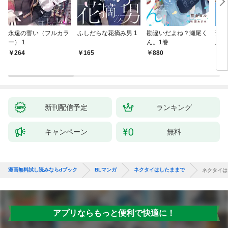
永遠の誓い（フルカラ
ふしだらな花摘み男 1
勘違いだよね？瀬尾く
薄明
ー） 1
ん。1巻
版】
264
165
880
8
新刊配信予定
ランキング
キャンペーン
無料
漫画無料試し読みならdブック
BLマンガ
ネクタイはしたままで
ネクタイは
アプリならもっと便利で快適に！