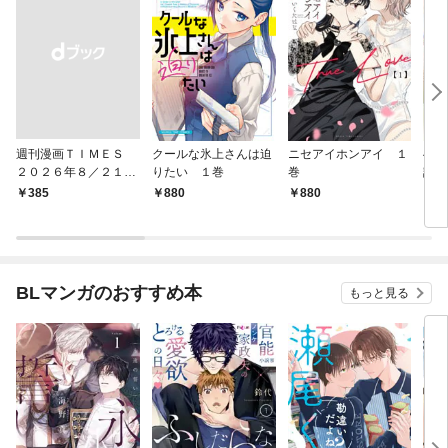
週刊漫画ＴＩＭＥＳ
クールな氷上さんは迫
ニセアイホンアイ １
へな
２０２６年８／２１・
りたい １巻
巻
話焼
２８合併号
巻
￥385
880
880
8
BLマンガのおすすめ本
もっと見る