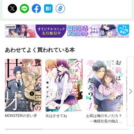
あわせてよく買われている本
MONSTERの甘い牙
次はさせてね
お前は俺のモノだろ？
伯爵
～俺様社長の独占溺
エリ
愛～【単話】
につ
る 