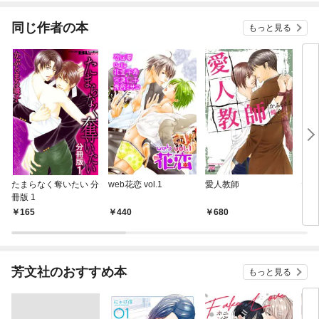
同じ作者の本
もっと見る
たまらなく奪いたい 分
web花恋 vol.1
愛人教師
たま
冊版 1
165
440
680
7
芳文社のおすすめ本
もっと見る