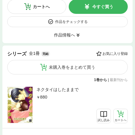
カートへ
今すぐ買う
作品をチェックする
作品情報へ
全1冊
シリーズ
お気に入り登録
完結
未購入巻をまとめて買う
1巻から
|
最新刊から
ネクタイはしたままで
880
試し読み
カートへ