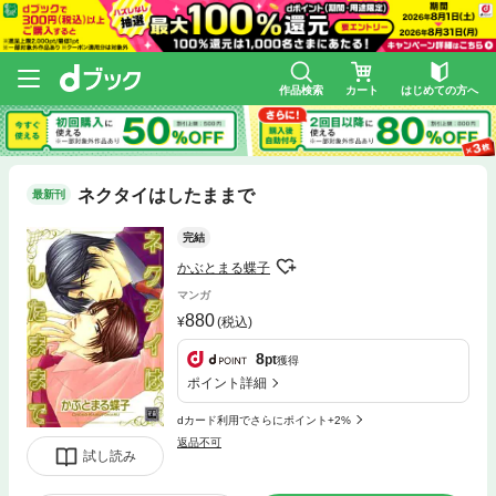
作品検索
カート
はじめての方へ
ネクタイはしたままで
最新刊
完結
かぶとまる蝶子
マンガ
880
(税込)
8
pt
獲得
ポイント詳細
dカード利用でさらにポイント+2%
返品不可
試し読み