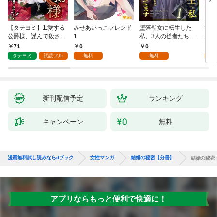
【タテヨミ】1.愛する
みせあいっこフレンド
堕落聖女に転生した
授か
公爵様、謹んで殺させ
1
私、3人の従者たちに
身籠
ていただきます！
抱かれて困ってます 第
して
71
0
0
2
1話
タテヨミ
試読フル
無料
無料
試
新刊配信予定
ランキング
キャンペーン
無料
漫画無料試し読みならdブック
女性マンガ
結婚の秘密【分冊】
結婚の秘密
アプリならもっと便利で快適に！