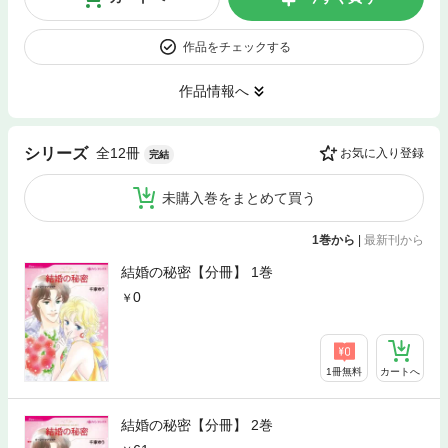
作品をチェックする
作品情報へ
全12冊
シリーズ
お気に入り登録
完結
未購入巻をまとめて買う
1巻から
|
最新刊から
結婚の秘密【分冊】 1巻
0
1冊無料
カートへ
結婚の秘密【分冊】 2巻