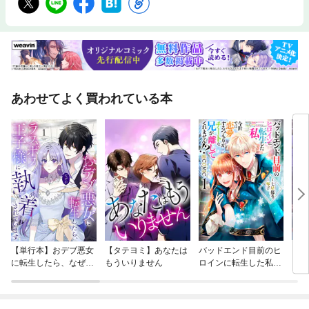
あわせてよく買われている本
【単行本】おデブ悪女
【タテヨミ】あなたは
バッドエンド目前のヒ
【タ
に転生したら、なぜか
もういりません
ロインに転生した私、
リ〜
ラスボス王子様に執着
今世では恋愛するつも
されています
りがチートな兄が離し
てくれません！？@C