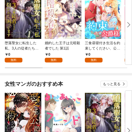
堕落聖女に転生した
婚約した王子は元暗殺
三食昼寝付き生活を約
絶対
私、3人の従者たちに
者でした 第1話
束してください、公爵
嬢は
抱かれて困ってます 第
様 1話
行本
0
0
0
7
1話
無料
無料
無料
試
女性マンガのおすすめ本
もっと見る