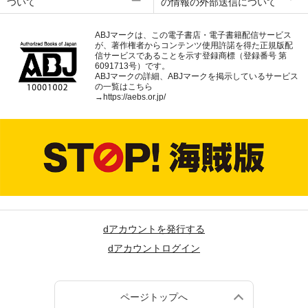
ついて
の情報の外部送信について
ABJマークは、この電子書店・電子書籍配信サービス
が、著作権者からコンテンツ使用許諾を得た正規版配
信サービスであることを示す登録商標（登録番号 第
6091713号）です。
ABJマークの詳細、ABJマークを掲示しているサービス
の一覧はこちら
→
https://aebs.or.jp/
dアカウントを発行する
dアカウントログイン
ページトップへ