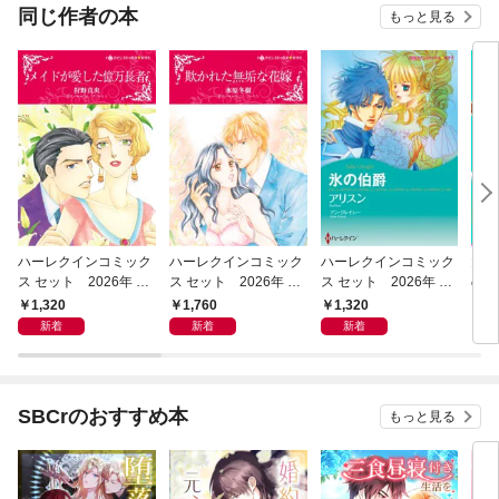
OMIC
同じ作者の本
もっと見る
ハーレクインコミック
ハーレクインコミック
ハーレクインコミック
大家
ス セット 2026年 vo
ス セット 2026年 vo
ス セット 2026年 vo
の喜
l.1023
l.1073
l.1009
版】
1,320
1,760
1,320
1
新着
新着
新着
SBCrのおすすめ本
もっと見る