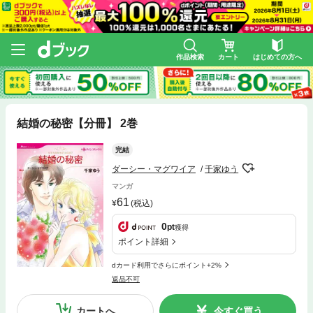
作品検索
カート
はじめての方へ
結婚の秘密【分冊】 2巻
完結
ダーシー・マグワイア
千家ゆう
マンガ
61
(税込)
0
pt
獲得
ポイント詳細
dカード利用でさらにポイント+2%
返品不可
カートへ
今すぐ買う