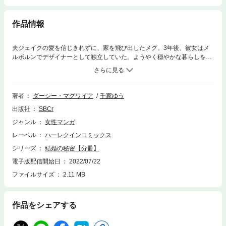
作品情報
夫ジェイクの愛を信じきれずに、家を飛び出したメグ。3年後、彼女はメ
ルボルンでデザイナーとして独立していた。ようやく穏やかな暮らしを手
に入れた矢先、ジェイクが現れた。彼はメグが自分の元を去った理由をど
うしても知りたいと言う。「あなたは仕事仕事で家をあけてばかりで、寂
しかったから――それだけよ」そう答えてごまかそうとしたものの、ジェ
イクは納得しない。でも、真実は言えない。それを1度口に出してしまえ
著者
ダーシー・マグワイア
千家ゆう
ば、私たちのすべてが破綻してしまうのだから。
出版社
SBCr
ジャンル
女性マンガ
レーベル
ハーレクインコミックス
シリーズ
結婚の秘密【分冊】
電子版配信開始日
2022/07/22
ファイルサイズ
2.11 MB
作品をシェアする