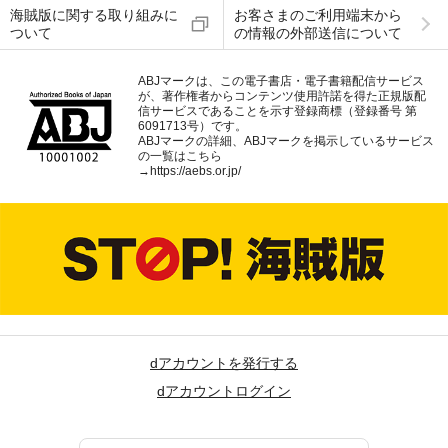
海賊版に関する取り組みに
お客さまのご利用端末から
ついて
の情報の外部送信について
ABJマークは、この電子書店・電子書籍配信サービス
が、著作権者からコンテンツ使用許諾を得た正規版配
信サービスであることを示す登録商標（登録番号 第
6091713号）です。
ABJマークの詳細、ABJマークを掲示しているサービス
の一覧はこちら
→
https://aebs.or.jp/
dアカウントを発行する
dアカウントログイン