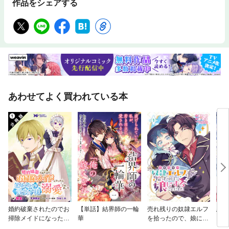
作品をシェアする
あわせてよく買われている本
婚約破棄されたのでお
【単話】結界師の一輪
売れ残りの奴隷エルフ
悪女
掃除メイドになったら
華
を拾ったので、娘にす
笑わない貴公子様に溺
ることにした(話売り)