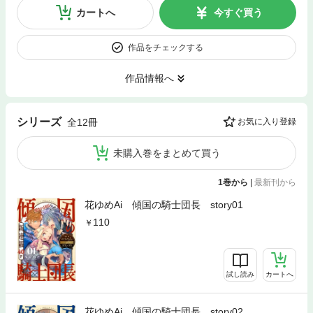
カートへ
今すぐ買う
作品をチェックする
作品情報へ
シリーズ
全12冊
お気に入り登録
未購入巻をまとめて買う
1巻から
|
最新刊から
花ゆめAi 傾国の騎士団長 story01
110
試し読み
カートへ
花ゆめAi 傾国の騎士団長 story02