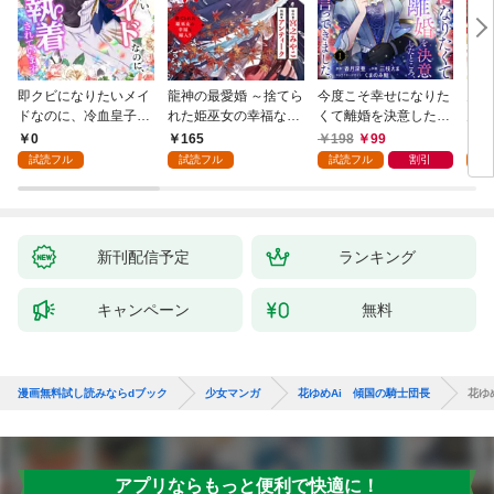
即クビになりたいメイ
龍神の最愛婚 ～捨てら
今度こそ幸せになりた
鬼条
ドなのに、冷血皇子に
れた姫巫女の幸福な嫁
くて離婚を決意したと
見初
執着されています第1
入り～: 1
ころ、無表情な旦那様
～１
0
165
198
99
1
話
が「愛してる」と言っ
試読フル
試読フル
試読フル
割引
試
てきました。1
新刊配信予定
ランキング
キャンペーン
無料
漫画無料試し読みならdブック
少女マンガ
花ゆめAi 傾国の騎士団長
花ゆめ
アプリならもっと便利で快適に！