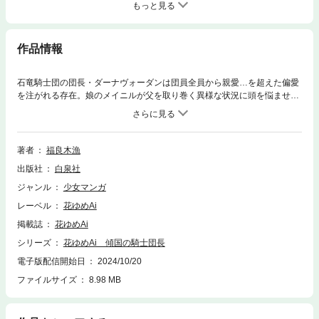
もっと見る
作品情報
石竜騎士団の団長・ダーナヴォーダンは団員全員から親愛…を超えた偏愛
を注がれる存在。娘のメイニルが父を取り巻く異様な状況に頭を悩ませる
中、彼女の前に魔法使いが現れて…!?(40P)(この作品はウェブ・マガジ
ン：花ゆめAi Vol.72に収録されています。重複購入にご注意ください。)
著者
福良木漁
出版社
白泉社
ジャンル
少女マンガ
レーベル
花ゆめAi
掲載誌
花ゆめAi
シリーズ
花ゆめAi 傾国の騎士団長
電子版配信開始日
2024/10/20
ファイルサイズ
8.98 MB