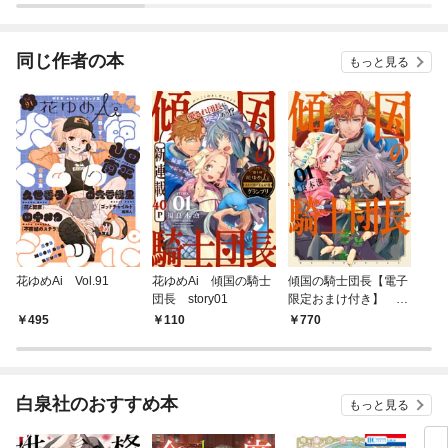
愛されました（コミッ
ク） 分冊版
同じ作者の本
もっと見る
花ゆめAi Vol.91
花ゆめAi 傾国の騎士
傾国の騎士団長【電子
団長 story01
限定おまけ付き】 1
巻
495
110
770
白泉社のおすすめ本
もっと見る