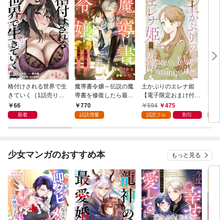
格付けされる世界で生
魔導書令嬢～伝説の魔
土かぶりのエレナ姫
愛さ
きていく［1話売り］
導書を修復したら最強
【電子限定おまけ付
つ 
第1話
の精霊が味方になりま
き】 1巻
66
770
594
475
6
した（クールな王弟殿
新着
試読増量
試読フル
割引
試
下がなぜかいつもそば
にいます）～【おまけ
描き下ろし付き】 1
巻
少女マンガのおすすめ本
もっと見る