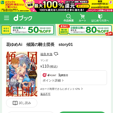
作品検索
カート
はじめての方へ
花ゆめAi 傾国の騎士団長 story01
福良木漁
マンガ
110
(税込)
1
pt
獲得
ポイント詳細
dカード利用でさらにポイント+2%
返品不可
試し読み