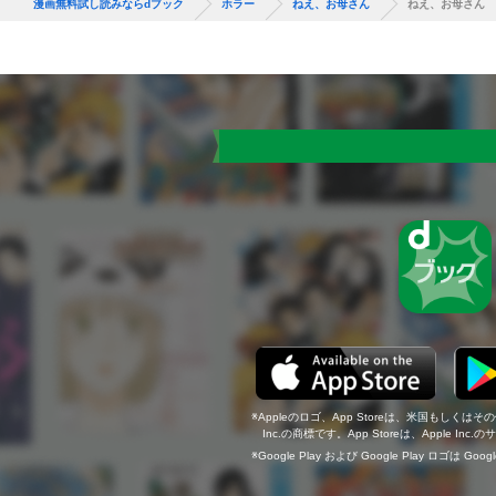
漫画無料試し読みならdブック
ホラー
ねえ、お母さん
ねえ、お母さん
Appleのロゴ、App Storeは、米国もしくはそ
Inc.の商標です。App Storeは、Apple In
Google Play および Google Play ロゴは Go