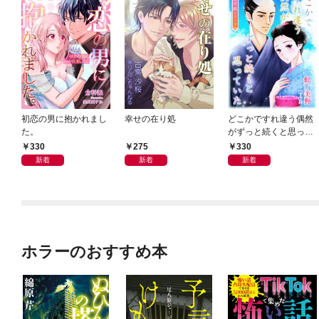
初恋の男に抱かれまし
幸せの在り処
どこかですれ違う偶然
た。
がずっと続くと思って
いた
330
275
330
新着
新着
新着
ホラーのおすすめ本