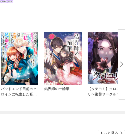
バッドエンド目前のヒ
結界師の一輪華
【タテヨミ】クロユ
ロインに転生した私、
リ〜復讐サークル〜
今世では恋愛するつも
りがチートな兄が離し
てくれません！？@C
め
OMIC
もっと見る