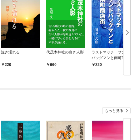
泣き濡れる
代茂木神社の白き人影
ラストマッチ サンド
バッグマンと南町商店
街
220
660
220
もっと見る