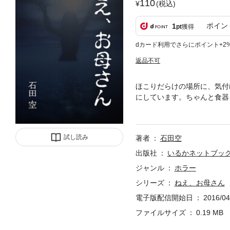
110
(税込)
ポイン
1
pt
獲得
dカード利用でさらにポイント+2
返品不可
ほこりだらけの場所に、気付
にしています。ちゃんと食器
って下さい。……ねえ、お母
試し読み
著者
石田空
出版社
いるかネットブッ
ジャンル
ホラー
シリーズ
ねえ、お母さん
電子版配信開始日
2016/04
ファイルサイズ
0.19 MB