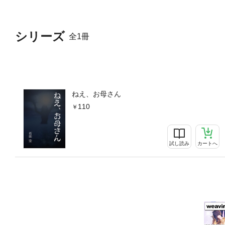
シリーズ
全1冊
ねえ、お母さん
110
試し読み
カートへ