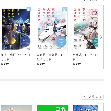
横浜・神戸であった泣
東京駅・大阪駅であっ
卒業式であった泣ける
ける話
た泣ける話
話
792
792
792
もっと見る