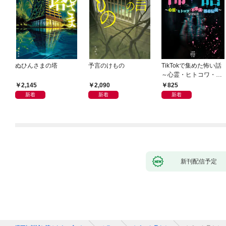
ぬひんさまの塔
予言のけもの
TikTokで集めた怖い話
～心霊・ヒトコワ・不
思議・都市伝説～
2,145
2,090
825
新着
新着
新着
新刊配信予定