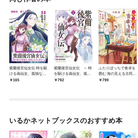
紫蘭後宮仙女伝 時を駆
紫蘭後宮仙女伝 ～ 時
ふたりぼっちで食卓を
ける偽仙女、孤独な王
を駆ける偽仙女、孤独
囲む 海の見える古民家
子に出会う 連載版 第
な王子に出会う～【電
暮らし
165
792
799
１話 紫蘭、偽仙女にな
子特典付】 １巻
る
いるかネットブックスのおすすめ本