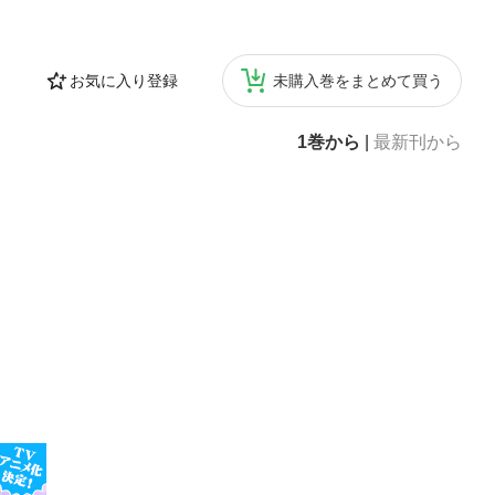
お気に入り登録
未購入巻をまとめて買う
1巻から
|
最新刊から