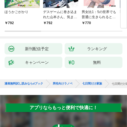
ほうかごがかり
デスゲームに巻き込ま
男女比1：5の世界でも
戦地
れた山本さん、気まま
普通に生きられると思
カシ
にゲームバランスを崩
った？ ～激重感情な
活を
792
792
770
8
壊させる【電子特別
彼女たちが無自覚男子
特典
版】
に翻弄されたら～
新刊配信予定
ランキング
キャンペーン
無料
漫画無料試し読みならdブック
男性向けラノベ
七日間だけ家族
七日間だけ
アプリならもっと便利で快適に！