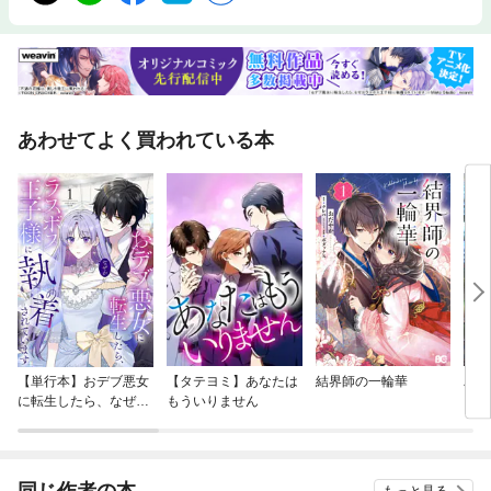
あわせてよく買われている本
【単行本】おデブ悪女
【タテヨミ】あなたは
結界師の一輪華
バッ
に転生したら、なぜか
もういりません
ロイ
ラスボス王子様に執着
今世
されています
りが
てく
OMI
同じ作者の本