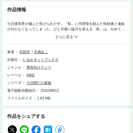
作品情報
七日後世界が滅ぶと告げられた中、「私」に代理母を頼んだ依頼者と連絡
が付かなくなってしまった。ひと月後に臨月を迎える「私」は、せめて七
日間だけでも家族が欲しいと、施設から逃げ出した。表題作『七日間家
族』他、とある理由でどんどんすれ違った婚約者の悲劇『恋は心臓でして
いる』、高校生がまともに創作活動ができなくなった世界で、こっそりと
同人活動に勤しむ青春劇『同人誌禁止法』、家族アンドロイドのモニター
著者
石田空
天満あこ
を行うことになった『便宜上ペットの取り扱い説明』。
出版社
いるかネットブックス
ジャンル
男性向けラノベ
レーベル
AINE
シリーズ
七日間だけ家族
電子版配信開始日
2022/08/12
ファイルサイズ
1.63 MB
作品をシェアする