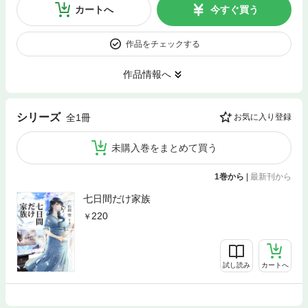
カートへ
今すぐ買う
作品をチェックする
作品情報へ
シリーズ
全1冊
お気に入り登録
未購入巻をまとめて買う
1巻から
|
最新刊から
七日間だけ家族
220
試し読み
カートへ