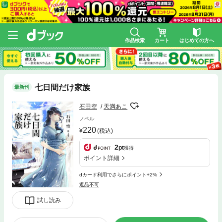
作品検索
カート
はじめての方へ
七日間だけ家族
最新刊
石田空
天満あこ
ノベル
220
(税込)
2
pt
獲得
ポイント詳細
dカード利用でさらにポイント+2%
返品不可
試し読み