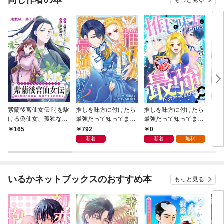
もっと見る
紫蘭後宮仙女伝 時を駆
推しを味方に付けたら
推しを味方に付けたら
紫蘭
ける偽仙女、孤独な王
最強だって知ってまし
最強だって知ってまし
を駆
子に出会う 連載版 第
たか？１
たか？（分冊版）第１
な王
792
0
165
7
１話 紫蘭、偽仙女にな
話
子特
新着
新着
無料
る
いるかネットブックスのおすすめ本
もっと見る