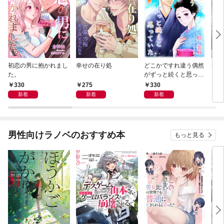
初恋の男に抱かれまし
幸せの在り処
どこかですれ違う偶然
チー
た。
がずっと続くと思って
いた
330
275
330
3
新着
新着
新着
男性向けラノベのおすすめ本
もっと見る