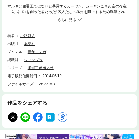
マルキは犯罪王ではないと暴露するカーヤン。カーヤンこそ架空の存在
｢ポポネポ｣を創った者だった! 囚人たちの暴走を阻止するため爆撃される
監獄空母…。犯罪王としての力を失ったマルキが新たに選ぶ未来は”正
義”か”悪”か──!?
著者
小路啓之
出版社
集英社
ジャンル
青年マンガ
掲載誌
ジャンプ改
シリーズ
犯罪王ポポネポ
電子版配信開始日
2014/06/19
ファイルサイズ
28.23 MB
作品をシェアする