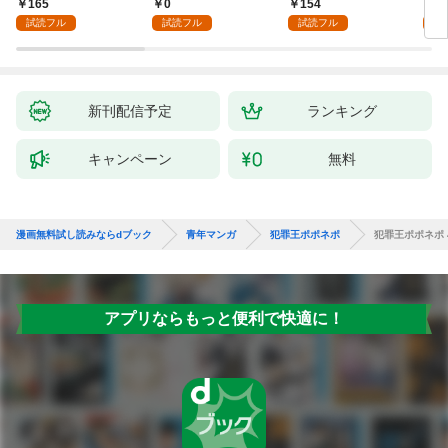
165
0
154
1
試読フル
試読フル
試読フル
試
新刊配信予定
ランキング
キャンペーン
無料
漫画無料試し読みならdブック
青年マンガ
犯罪王ポポネポ
犯罪王ポポネポ 
アプリならもっと便利で快適に！