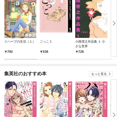
イハーブの生活（１）
ごっこ 1
小路啓之作品集 １ 小
来世
さな世界
(1)
792
536
726
6
集英社のおすすめ本
もっと見る