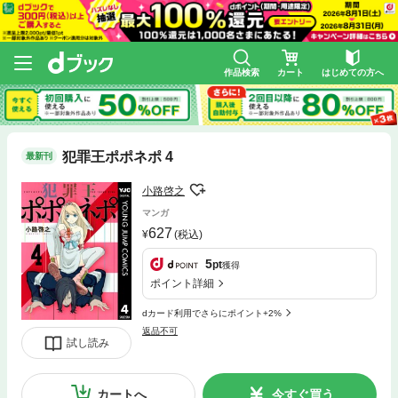
作品検索
カート
はじめての方へ
犯罪王ポポネポ 4
最新刊
小路啓之
マンガ
627
(税込)
5
pt
獲得
ポイント詳細
dカード利用でさらにポイント+2%
返品不可
試し読み
カートへ
今すぐ買う