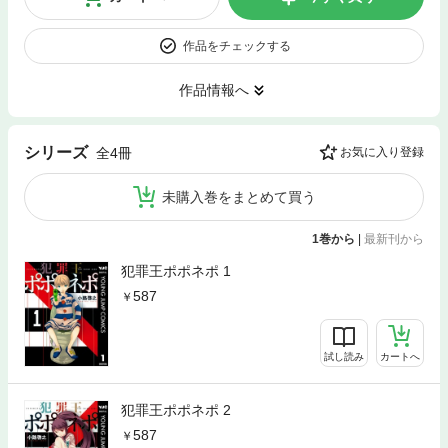
作品をチェックする
作品情報へ
シリーズ
全4冊
お気に入り登録
未購入巻をまとめて買う
1巻から
|
最新刊から
犯罪王ポポネポ 1
587
試し読み
カートへ
犯罪王ポポネポ 2
587