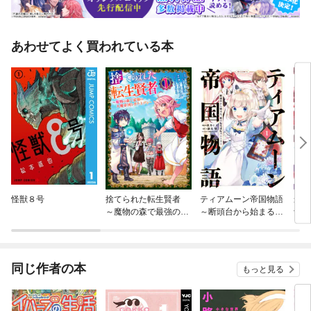
あわせてよく買われている本
怪獣８号
捨てられた転生賢者
ティアムーン帝国物語
最凶
～魔物の森で最強の大
～断頭台から始まる、
士】
魔帝国を作り上げる～
姫の転生逆転ストーリ
強ク
ー～@COMIC
同じ作者の本
もっと見る