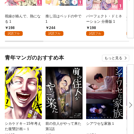
視線が絡んで、熱にな
推し活はベッドの中で
パーフェクト・ドミネ
ふし
る 1
1
ーション 分冊版 1
言っ
198
244
198
2
試読フル
試読フル
試読フル
試
青年マンガのおすすめ本
もっと見る
シカケドキ～15年考え
前の住人がやって来た
シアワセな家族１
16
た復讐計画～１
第1話
地獄