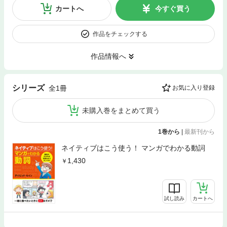
カートへ
今すぐ買う
作品をチェックする
作品情報へ
シリーズ
全1冊
お気に入り登録
未購入巻をまとめて買う
1巻から
|
最新刊から
ネイティブはこう使う！ マンガでわかる動詞
1,430
試し読み
カートへ