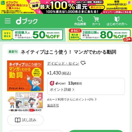
作品検索
カート
はじめての方へ
ネイティブはこう使う！ マンガでわかる動詞
最新刊
デイビッド・セイン
1,430
(税込)
13
pt
獲得
ポイント詳細
dカード利用でさらにポイント+2%
返品不可
試し読み