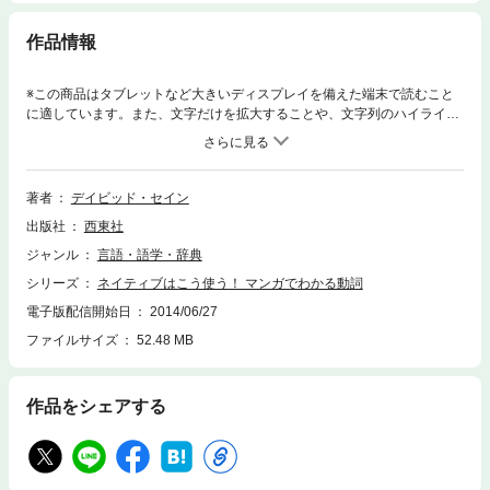
作品情報
※この商品はタブレットなど大きいディスプレイを備えた端末で読むこと
に適しています。また、文字だけを拡大することや、文字列のハイライ
ト、検索、辞書の参照、引用などの機能が使用できません。著者は、日米
会話学院などでの豊富な教授経験を生かし執筆や翻訳などで活躍中のデイ
ビッド・セイン氏。本書では、日本人が苦手としがちな、日常的によく使
われる「動詞」の使い分けについてをマンガで楽しく解説します。愉快な
著者
デイビッド・セイン
登場人物たちが繰り広げるドタバタを読みながら、ネイティブが動詞をど
出版社
西東社
う使うのかを無理なく理解できます。 ＜電子書籍について＞※本電子書籍
は同じ書名の出版物を底本とし電子書籍化したものです。※本電子書籍に
ジャンル
言語・語学・辞典
は、DVDはついておりません。※本文に記載されている内容は、印刷出版
シリーズ
ネイティブはこう使う！ マンガでわかる動詞
当時の情報に基づき作成されたものです。※印刷出版を電子書籍化するに
あたり、電子書籍としては不要な情報を含んでいる場合があります。ま
電子版配信開始日
2014/06/27
た、印刷出版とは異なる表記・表現の場合があります。株式会社西東社／
ファイルサイズ
52.48 MB
seitosha
作品をシェアする