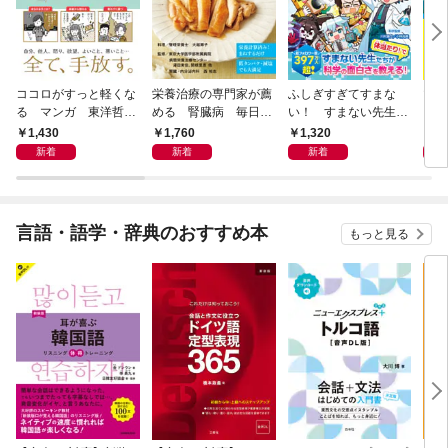
ココロがすっと軽くな
栄養治療の専門家が薦
ふしぎすぎてすまな
マイ
る マンガ 東洋哲学
める 腎臓病 毎日の
い！ すまない先生の
える
大全
おいしい献立
科学教室
1,430
1,760
1,320
1,
新着
新着
新着
言語・語学・辞典のおすすめ本
もっと見る