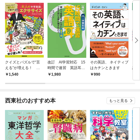
クイズとパズルで“言
改訂 AI学習対応 15
その英語、 ネイティブ
ネイ
える”が増える！ 大
時間で速習 英語耳
はカチンときます
語に
人の中学英語エクササ
頻出1660語を含む英
101
1,540
1,980
990
1,
イズ
文＋図で英会話の８割
が聞き取れる
西東社のおすすめ本
もっと見る