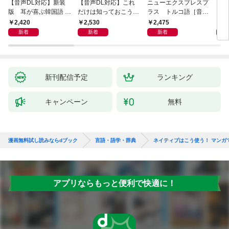
【音声DL対応】新装
【音声DL対応】これ
ニューエクスプレスプ
【音
版 耳が喜ぶ韓国語 リ
だけは知っておこう！
ラス トルコ語［音声
イタ
スニング体得トレーニ
新装版 会話と作文に
DL版］
よく
2,420
2,530
2,475
2,
ング
役立つドイツ語定型表
新着
新着
新着
現365
新刊配信予定
ランキング
キャンペーン
無料
漫画無料試し読みならdブック
言語・語学・辞典
ネイティブはこう使う！ マンガ
アプリならもっと便利で快適に！