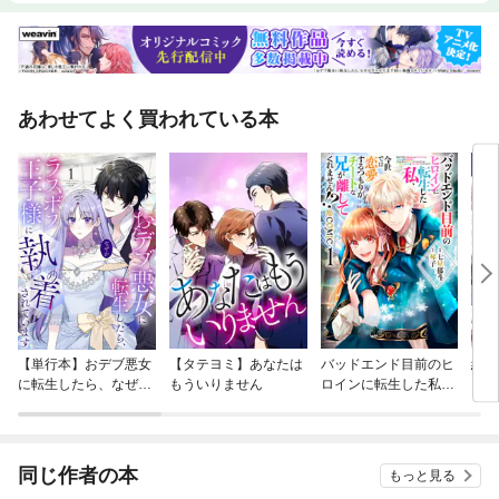
あわせてよく買われている本
【単行本】おデブ悪女
【タテヨミ】あなたは
バッドエンド目前のヒ
結界
に転生したら、なぜか
もういりません
ロインに転生した私、
ラスボス王子様に執着
今世では恋愛するつも
されています
りがチートな兄が離し
てくれません！？@C
OMIC
同じ作者の本
もっと見る