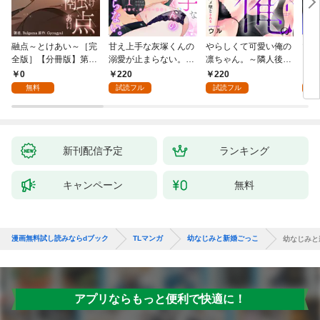
融点～とけあい～［完
甘え上手な灰塚くんの
やらしくて可愛い俺の
マゾ
全版］【分冊版】第1
溺愛が止まらない。純
凛ちゃん。～隣人後輩
くさ
話
情で、健気で…絶倫！
くんのイキすぎた執着
ッチ
0
220
220
2
(1)
にハメ堕とされる～(1)
まま
無料
試読フル
試読フル
試
～(1
新刊配信予定
ランキング
キャンペーン
無料
漫画無料試し読みならdブック
TLマンガ
幼なじみと新婚ごっこ
幼なじみと
アプリならもっと便利で快適に！