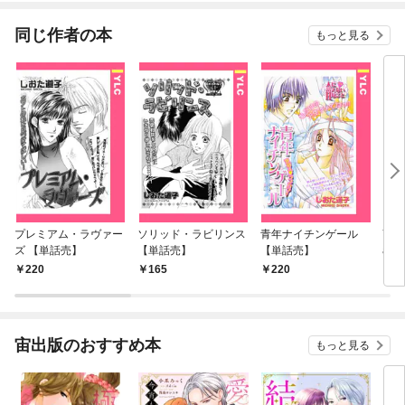
た 【連載版】
同じ作者の本
もっと見る
プレミアム・ラヴァー
ソリッド・ラビリンス
青年ナイチンゲール
You
ズ 【単話売】
【単話売】
【単話売】
a2
220
165
220
7
宙出版のおすすめ本
もっと見る