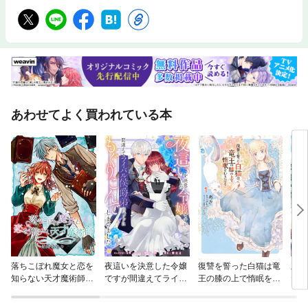
あわせてよく買われている本
落ちこぼれ魔女と恋を
夜這いを決意した令嬢
復讐を誓った白猫は竜
王太
知らない天才魔術師
ですが間違えてライバ
王の膝の上で惰眠をむ
たの
連載版
ル侯爵弟のベッドにも
さぼる
りは
ぐりこんでしまいまし
す【