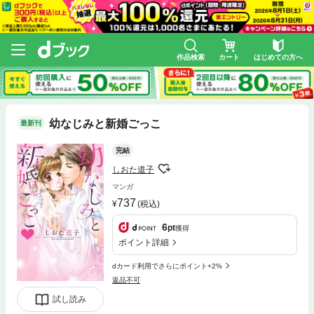
作品検索
カート
はじめての方へ
幼なじみと新婚ごっこ
最新刊
完結
しおた道子
マンガ
737
(税込)
6
pt
獲得
ポイント詳細
dカード利用でさらにポイント+2%
返品不可
試し読み