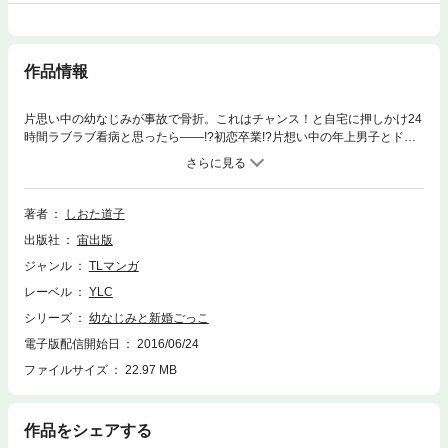
作品情報
片思い中の幼なじみが事故で骨折。これはチャンス！と自宅に押しかけ24
時間ラブラブ看病と思ったら――!?初恋卒業!?片想い中の年上男子とドキ
ドキ看病プレイ☆押しかけ女子の恋の行方は…!?
著者
しおた道子
出版社
宙出版
ジャンル
TLマンガ
レーベル
YLC
シリーズ
幼なじみと新婚ごっこ
電子版配信開始日
2016/06/24
ファイルサイズ
22.97 MB
作品をシェアする