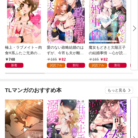
極上・ラブメイト～肉
愛のない政略結婚のは
魔女もどきと欠陥王子
婚約
食H系ふたご兄弟のお
ずが、今宵も夫が離し
の結婚事情 ～心が読め
やし
気にいり～
てくれません～無骨な
ちゃうので、あなたの
器用
748
165
82
165
82
1
将軍は最愛妻に滾る恋
本心なんてお見通しで
た【
新着
試読フル
割引
試読フル
割引
情を注ぐ～【単話売】
す～【単話売】 1話
1話
TLマンガのおすすめ本
もっと見る