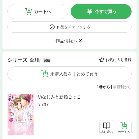
カートへ
今すぐ買う
作品をチェックする
作品情報へ
全1冊
シリーズ
お気に入り登録
完結
未購入巻をまとめて買う
1巻から
|
最新刊から
幼なじみと新婚ごっこ
737
試し読み
カートへ