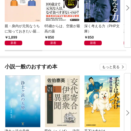
親・身内が元気なうち
65歳からは、空腹が最
深く考える力（PHP文
面白
に知っておきたい届
高の薬
庫）
恐竜
出・手続きの準備（き
1,899
850
850
9
ずな出版）
新着
新着
新着
小説一般のおすすめ本
もっと見る