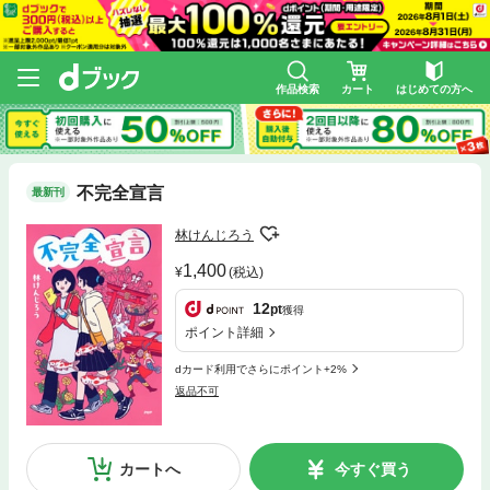
作品検索
カート
はじめての方へ
不完全宣言
最新刊
林けんじろう
1,400
(税込)
12
pt
獲得
ポイント詳細
dカード利用でさらにポイント+2%
返品不可
カートへ
今すぐ買う