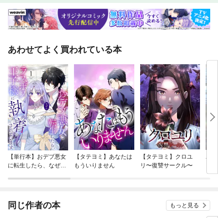
あわせてよく買われている本
【単行本】おデブ悪女
【タテヨミ】あなたは
【タテヨミ】クロユ
バッ
に転生したら、なぜか
もういりません
リ〜復讐サークル〜
ロイ
ラスボス王子様に執着
今世
されています
りが
てく
OMI
同じ作者の本
もっと見る