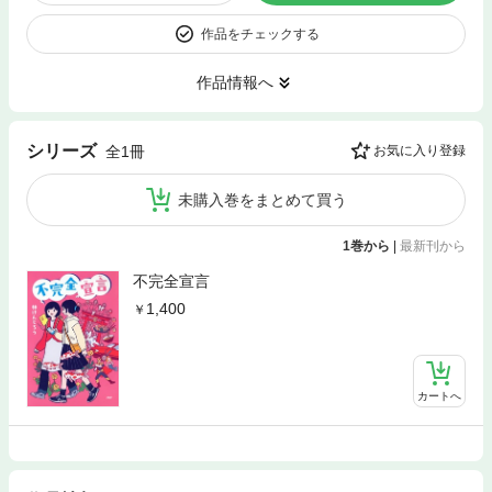
作品をチェックする
作品情報へ
シリーズ
全1冊
お気に入り登録
未購入巻をまとめて買う
1巻から
|
最新刊から
不完全宣言
1,400
カートへ