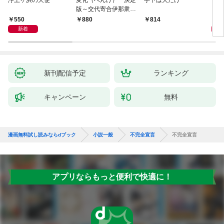
浄土ヶ浜の天使
変化（へんげ） 決定
手下は犬だけ
マリ
版～交代寄合伊那衆異
聞（1）～
550
1,
880
814
新着
新刊配信予定
ランキング
キャンペーン
無料
漫画無料試し読みならdブック
小説一般
不完全宣言
不完全宣言
アプリならもっと便利で快適に！