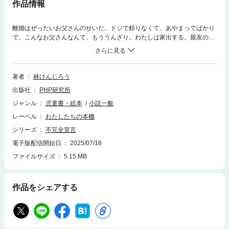
作品情報
離婚はぜったいお父さんのせいだ。ドジで頼りなくて、あやまってばかり
で。こんなお父さんなんて、もううんざり。わたしは家出する。親友のな
くしもの探しを口実に。 【あらすじ】父と二人暮らしだが、不器用で頼
りない父親にうんざりしている香保（かほ）。そんなある日、たまたま父
と叔母が、離婚した母について話している場面に遭遇してしまう。離婚は
父の責任であると早とちりした香保は、親友が失くしてしまったぬいぐる
著者
林けんじろう
みを探しに行く、という口実のもと、家出を企てて——。 【目次】I 右
出版社
PHP研究所
向きゃ左／II ペケペケ親子／III 雨にゆれれば／IV 正義の味方に気をつけろ
／V ぼへみ庵につれてって／VI 神さま、このまま終わらせて／VII 雨上が
ジャンル
児童書・絵本
小説一般
りの夕空／VIII ありがとうを、たそがれに
レーベル
わたしたちの本棚
シリーズ
不完全宣言
電子版配信開始日
2025/07/18
ファイルサイズ
5.15 MB
作品をシェアする