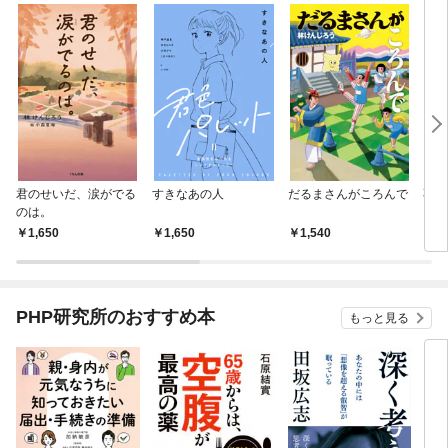
君のせいだ、涙がでる
すきなあの人
だるまさんがころんで
不完
のは。
1,650
1,650
1,540
1,
PHP研究所のおすすめ本
もっと見る