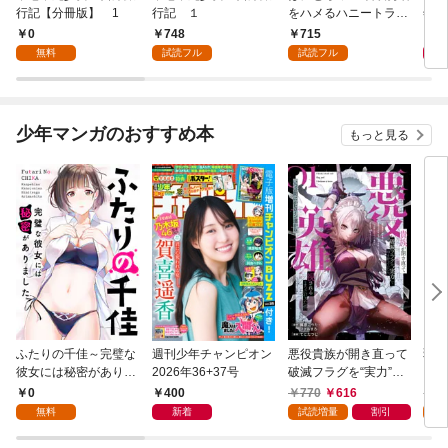
行記【分冊版】 1
行記 １
をハメるハニートラッ
年9
プ包囲網 1
0
748
715
9
無料
試読フル
試読フル
少年マンガのおすすめ本
もっと見る
ふたりの千佳～完璧な
週刊少年チャンピオン
悪役貴族が開き直って
弱虫
彼女には秘密がありま
2026年36+37号
破滅フラグを“実力”で
IKE
した(1)
叩き折っていたら、い
0
400
770
616
6
つの間にかヒロイン達
無料
新着
試読増量
割引
試
から英雄視されるよう
になった件（コミッ