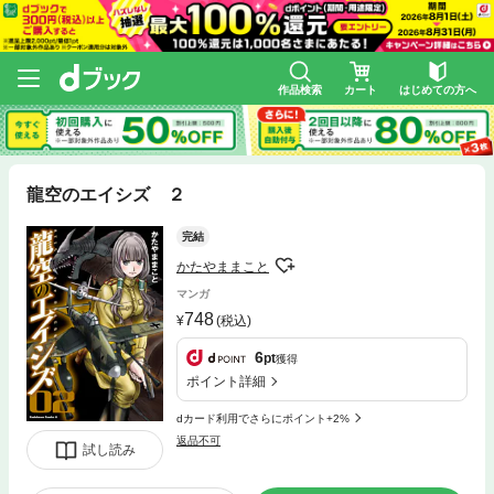
作品検索
カート
はじめての方へ
龍空のエイシズ ２
完結
かたやままこと
マンガ
748
(税込)
6
pt
獲得
ポイント詳細
dカード利用でさらにポイント+2%
返品不可
試し読み