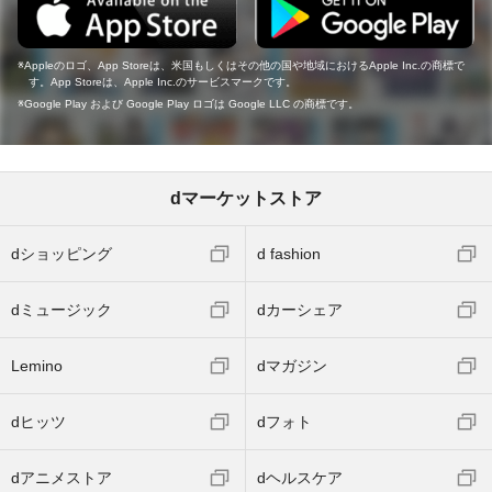
Appleのロゴ、App Storeは、米国もしくはその他の国や地域におけるApple Inc.の商標で
す。App Storeは、Apple Inc.のサービスマークです。
Google Play および Google Play ロゴは Google LLC の商標です。
dマーケットストア
dショッピング
d fashion
dミュージック
dカーシェア
Lemino
dマガジン
dヒッツ
dフォト
dアニメストア
dヘルスケア