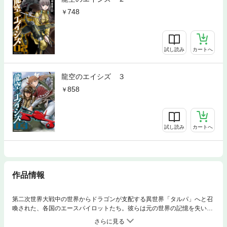
748
試し読み
カートへ
龍空のエイシズ ３
858
試し読み
カートへ
作品情報
第二次世界大戦中の世界からドラゴンが支配する異世界「タルパ」へと召
喚された、各国のエースパイロットたち。彼らは元の世界の記憶を失い、
言語も国も文化も何もかもを忘れ、人々を襲いくるドラゴンに戦闘機で立
ち向かう毎日を送っていた。そんな中、なぜか現世の記憶を持ったまま召