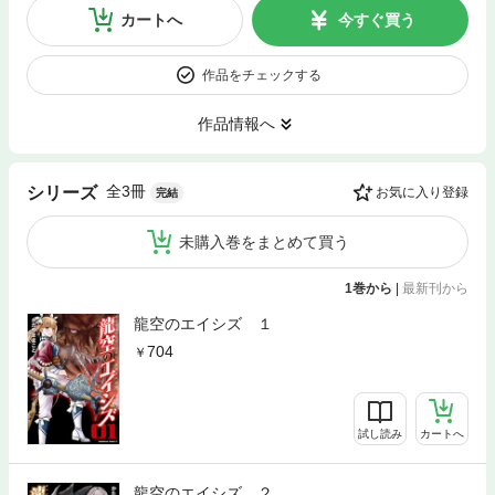
カートへ
今すぐ買う
作品をチェックする
作品情報へ
全3冊
シリーズ
お気に入り登録
完結
未購入巻をまとめて買う
1巻から
|
最新刊から
龍空のエイシズ １
704
試し読み
カートへ
龍空のエイシズ ２