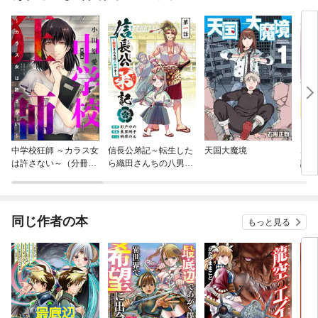
中学校狂師 ～カラス女
信長公弟記～転生した
天国大魔境
ホタ
は許さない～（分冊
ら織田さんちの八男に
話】
版）
なりました～(話売り)
同じ作者の本
もっと見る