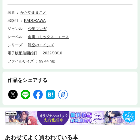
喚された大日本帝国陸軍のパイロット・辰野（たつの）は、同じく記憶持
ちのドイツ空軍エース・ルーデルとともに、この世界のカラクリを解き明
著者
かたやままこと
かそうと謎に近づいていくがーー。友人だったはずのチームメイト同士の
出版社
KADOKAWA
殺し合いと、仲間の発狂。そして女性エース・リーリャの登場で、パイロ
ットたちの関係性にも更なる歪みが…。辰野は無事に現世へ帰還できるの
ジャンル
少年マンガ
か!? 異世界ミリタリー・スカイアクション、物語が大きく動く緊迫の第
レーベル
角川コミックス・エース
２巻！
シリーズ
龍空のエイシズ
電子版配信開始日
2022/08/10
ファイルサイズ
99.44 MB
作品をシェアする
あわせてよく買われている本