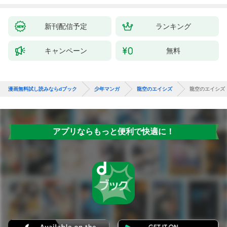
ク） 1巻
新刊配信予定
ランキング
キャンペーン
無料
漫画無料試し読みならdブック
少年マンガ
龍空のエイシズ
龍空のエイシズ
アプリならもっと便利で快適に！