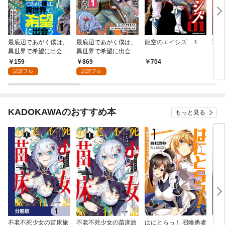
最底辺であがく僕は、
最底辺であがく僕は、
龍空のエイシズ １
冥土
異世界で希望に出会う
異世界で希望に出会う
～自分だけゲームのよ
～自分だけゲームのよ
159
869
704
7
うな異世界に行けるよ
うな異世界に行けるよ
試読フル
試読フル
うになったので、レベ
うになったので、レベ
ルを上げてみんなを見
ルを上げてみんなを見
返します～【単話】１
返します～ 1
KADOKAWAのおすすめ本
もっと見る
不老不死少女の苗床旅
不老不死少女の苗床旅
はにとらっ！ 召喚勇者
ダ・