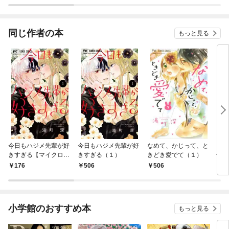
ってみせます！～
かラ
着さ
同じ作者の本
もっと見る
今日もハジメ先輩が好
今日もハジメ先輩が好
なめて、かじって、と
＆フ
きすぎる【マイクロ】
きすぎる（１）
きどき愛でて（１）
号
（１）
176
506
506
2
小学館のおすすめ本
もっと見る