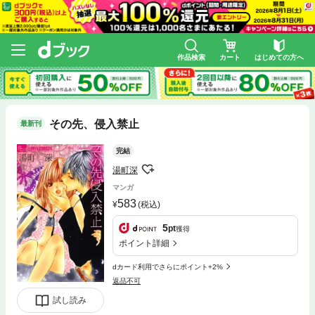
作品検索
カート
はじめての方へ
その先、侵入禁止
最新刊
完結
湯町深
マンガ
583
(税込)
5
pt
獲得
ポイント詳細
dカード利用でさらにポイント+2%
返品不可
試し読み