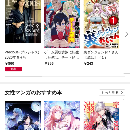
Precious (プレシャス)
ゲーム悪役貴族に転生
裏ダンジョンおくさん
あや
2026年 9月号
した俺は、チート筋肉
【単話】（１）
し夫
で無双する【単話】
倉で
860
356
243
1
（１）
る～
新着
女性マンガのおすすめ本
もっと見る