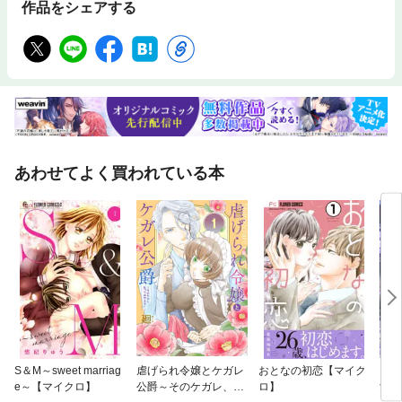
作品をシェアする
あわせてよく買われている本
S＆M～sweet marriag
虐げられ令嬢とケガレ
おとなの初恋【マイク
【タ
e～【マイクロ】
公爵～そのケガレ、払
ロ】
女に