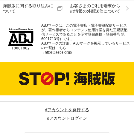
海賊版に関する取り組みに
お客さまのご利用端末から
ついて
の情報の外部送信について
ABJマークは、この電子書店・電子書籍配信サービス
が、著作権者からコンテンツ使用許諾を得た正規版配
信サービスであることを示す登録商標（登録番号 第
6091713号）です。
ABJマークの詳細、ABJマークを掲示しているサービス
の一覧はこちら
→
https://aebs.or.jp/
dアカウントを発行する
dアカウントログイン