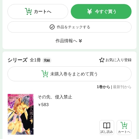
カートへ
今すぐ買う
作品をチェックする
作品情報へ
全1冊
シリーズ
お気に入り登録
完結
未購入巻をまとめて買う
1巻から
|
最新刊から
その先、侵入禁止
583
試し読み
カートへ