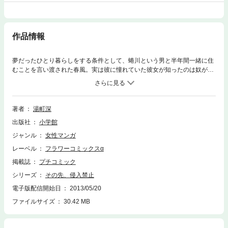
作品情報
夢だったひとり暮らしをする条件として、蜷川という男と半年間一緒に住
むことを言い渡された春風。実は彼に憧れていた彼女が知ったのは奴が
「エロ親父」だってこと！！！！しかもことあるごとに子供扱いされて嫌
気がさしたある日、春風の目に飛び込んできたものとは・・・！？表題作
のほか、4つの最凶エロスが濃縮された、至高のラブストーリーズ！
著者
湯町深
出版社
小学館
ジャンル
女性マンガ
レーベル
フラワーコミックスα
掲載誌
プチコミック
シリーズ
その先、侵入禁止
電子版配信開始日
2013/05/20
ファイルサイズ
30.42 MB