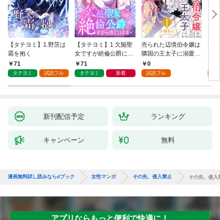
【タテヨミ】1.野茨は
【タテヨミ】1.欠陥聖
売られた辺境伯令嬢は
千鶴
霜を抱く
女ですが絶倫公爵にす
隣国の王太子に溺愛さ
に一
がられています
れる 1
【分
71
71
0
0
家の
タテヨミ
試読フル
タテヨミ
新着
試読フル
新刊配信予定
ランキング
キャンペーン
無料
漫画無料試し読みならdブック
女性マンガ
その先、侵入禁止
その先、侵入
アプリならもっと便利で快適に！