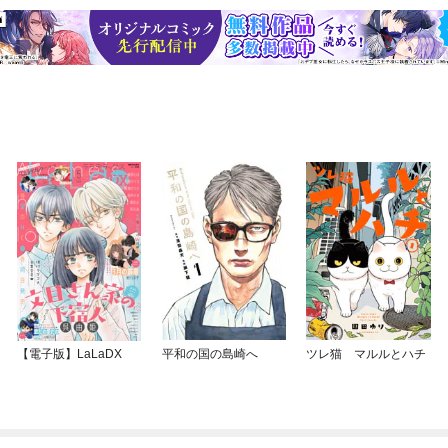
【電子版】LaLaDX
平和の国の島崎へ
ツレ猫 マルルとハチ