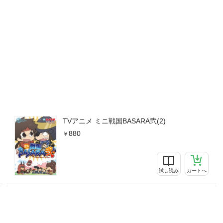
TVアニメ ミニ戦国BASARA弐(2)
880
試し読み
カートへ