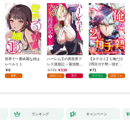
世界で一番綺麗な姉は
ハーレム王の異世界プ
【タテヨミ】1.俺だけ
レベル１ 1
レス漫遊記 ～最強無双
2周目ガチ勢～強すぎ
のおじさんはあらゆる
てゲームバランスを破
0
770
539
71
種族を嫁にする～（コ
壊した～
無料
試読フル
割引
タテヨミ
試読フル
ミック） 1
ランキング
キャンペーン