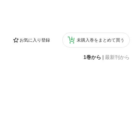
お気に入り登録
未購入巻をまとめて買う
1巻から
|
最新刊から