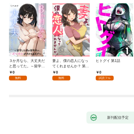
３か月なら、大丈夫だ
妻よ、僕の恋人になっ
ヒトグイ 第1話
と思ってた。～留学し
てくれませんか？ 第1
た僕の留守中に、一途
話
0
0
0
な彼女が汚されるまで
無料
無料
試読フル
～ 1話
新刊配信予定