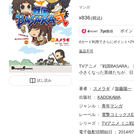
マンガ
836
(税込)
ポイン
7
pt
獲得
dカード利用でさらにポイント+2
返品不可
TVアニメ 『戦国BASAR
小さくなった英雄たちが、日
試し読み
著者
スメラギ
加藤陽一
出版社
KADOKAWA
ジャンル
青年マンガ
レーベル
電撃コミックスE
シリーズ
TVアニメ ミニ戦
電子版配信開始日
2014/07