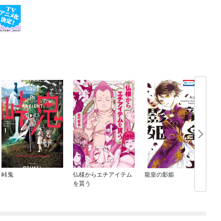
峠鬼
仏様からエチアイテム
龍皇の影姫
【
を貰う