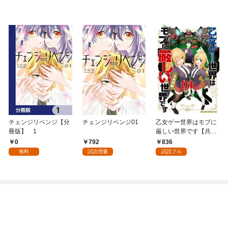
チェンジリベンジ【分
チェンジリベンジ01
乙女ゲー世界はモブに
冊版】 1
厳しい世界です【共和
国編】 ０１
0
792
836
無料
試読増量
試読フル