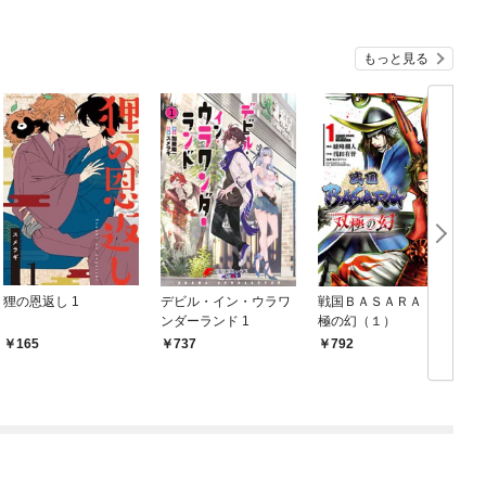
もっと見る
狸の恩返し 1
デビル・イン・ウラワ
戦国ＢＡＳＡＲＡ 双
ンダーランド 1
極の幻（１）
Z
165
737
792