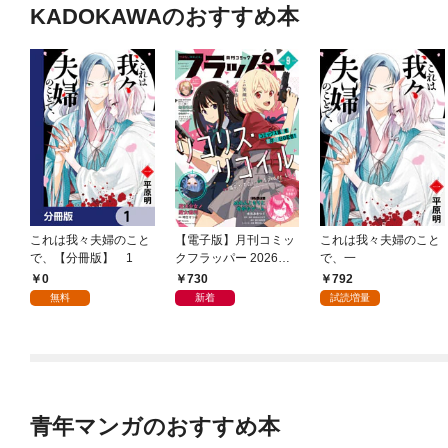
KADOKAWAのおすすめ本
これは我々夫婦のこと
【電子版】月刊コミッ
これは我々夫婦のこと
で、【分冊版】 1
クフラッパー 2026年9
で、一
月号
0
730
792
無料
新着
試読増量
青年マンガのおすすめ本