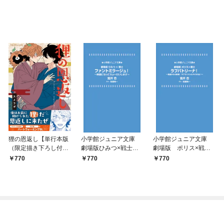
狸の恩返し【単行本版
小学館ジュニア文庫
小学館ジュニア文庫
（限定描き下ろし付
劇場版ひみつ×戦士
劇場版 ポリス×戦
き）】
ファントミラージュ！
士 ラブパトリーナ！
770
770
770
～映画になってちょー
～怪盗からの挑戦！
だいします～
ラブでパパッとタイ
ホせよ！～