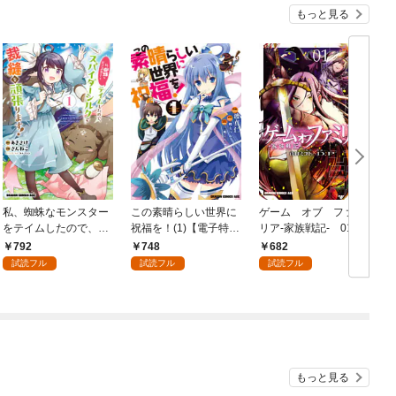
もっと見る
私、蜘蛛なモンスター
この素晴らしい世界に
ゲーム オブ ファミ
をテイムしたので、ス
祝福を！(1)【電子特別
リア-家族戦記- 01
パイダーシルクで裁縫
版】
792
748
682
を頑張ります！ 1
試読フル
試読フル
試読フル
もっと見る