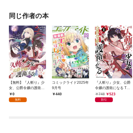
同じ作者の本
【無料】『人斬り』少
コミックライド2025年
『人斬り』少女、公爵
女、公爵令嬢の護衛に
9月号
令嬢の護衛になる THE
なる 第1話 【単話版】
COMIC 1
0
748
523
440
無料
割引