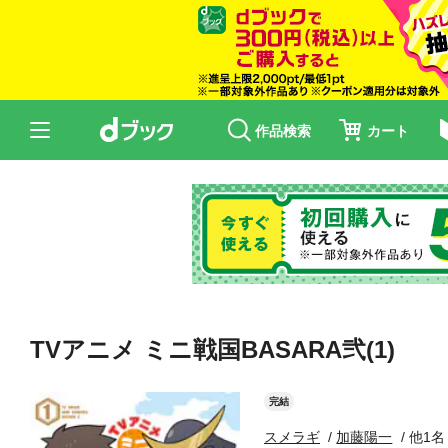
作品検索
カート
TVアニメ ミニ戦国BASARA弐(1)
完結
スメラギ
加藤陽一
他1名