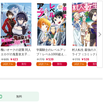
醜いオークの逆襲 同人
学園騎士のレベルアッ
村人転生 最強のスロー
エロゲの鬼畜皇太子に
プ！レベル1000超えの
ライフ（コミック） 1
転生した喪男の受難
転生者、落ちこぼれク
605
423
770
539
770
539
（コミック） 1
ラスに入学。そして、
試読フル
割引
試読フル
割引
試読フル
割引
（コミック） 1
ク
無料