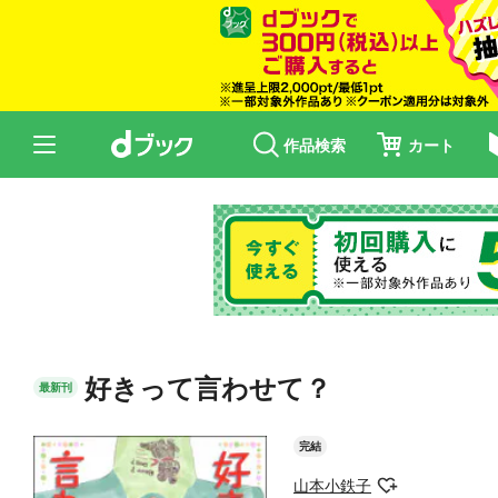
作品検索
カート
好きって言わせて？
最新刊
完結
山本小鉄子