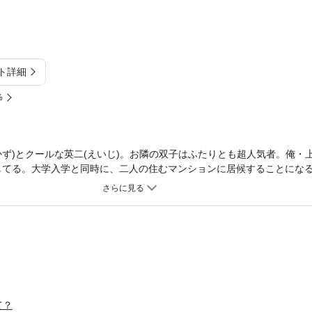
ト詳細
%
かず)とクールな英二(えいじ)。お隣の双子はふたりとも超人気者。俺・
してる。大学入学と同時に、二人の住むマンションに居候することにな
―――。嬉しいけど、困るんだ。 ドキドキの同居ラブに加え、双子の
うぶラブも収録した珠玉の1冊！
て？