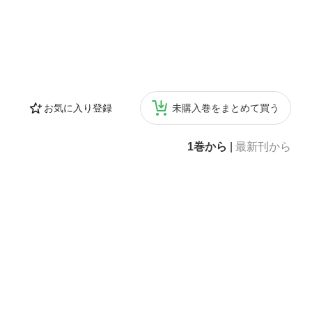
お気に入り登録
未購入巻をまとめて買う
1巻から
|
最新刊から