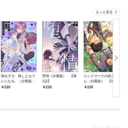
もっと見る
強火ヲタ、推しとセフ
堕情（分冊版） 【第
エンドマークの続きか
レになる。（分冊版）
1話】
ら（分冊版） 【第1
【第1話】
話】
220
220
220