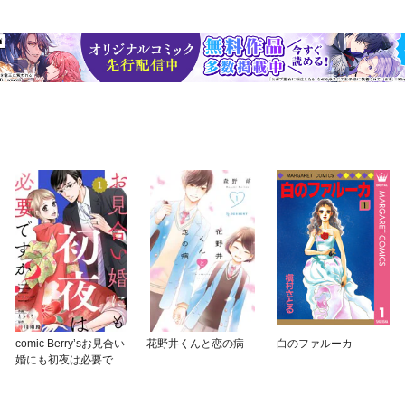
comic Berry’sお見合い
花野井くんと恋の病
白のファルーカ
婚にも初夜は必要です
か？