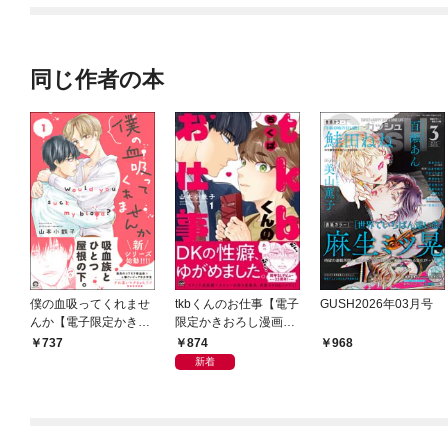
同じ作者の本
僕の血吸ってくれませ
tkbくんのお仕事【電子
GUSH2026年03月号
んか【電子限定かきお
限定かきおろし漫画
ろし漫画付】 1
付】 （1）
874
737
968
新着