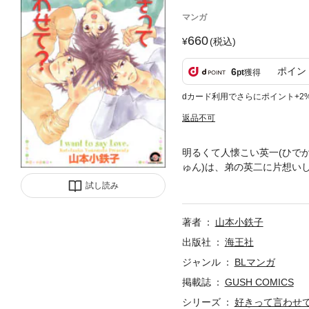
マンガ
660
(税込)
ポイン
6
pt
獲得
dカード利用でさらにポイント+2
返品不可
明るくて人懐こい英一(ひで
ゅん)は、弟の英二に片想い
ひとつ屋根の下なんて、困る
試し読み
デレくんに一目惚れｖなうぶ
著者
山本小鉄子
出版社
海王社
ジャンル
BLマンガ
掲載誌
GUSH COMICS
シリーズ
好きって言わせ