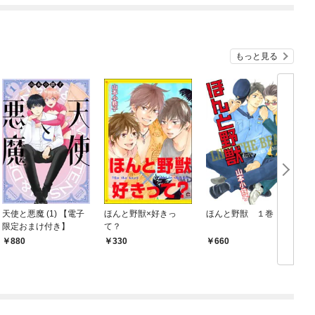
もっと見る
天使と悪魔 (1) 【電子
ほんと野獣×好きっ
ほんと野獣 １巻
限定おまけ付き】
て？
880
330
660