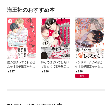
海王社のおすすめ本
僕の血吸ってくれませ
縛ってほどいてとろけ
エンドマークの続きか
んか【電子限定かきお
て甘えて【電子限定か
ら【電子限定かきおろ
ろし漫画付】 1
きおろし漫画付】
し漫画付】
896
737
896
新着