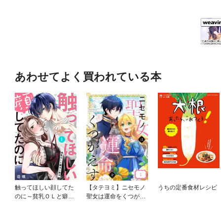
あわせてよく買われている本
触ってほしい顔してた
【タテヨミ】ニセモノ
うちの定番食材レシピ
のに～貧乳ＯＬと癖あ
聖女は運命をくつがえ
り男子
す