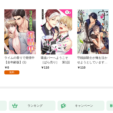
ライムの香りで発情中
吸血バーへようこそ
守銭奴騎士が俺を泣か
【全年齢版】(1)
［ばら売り］ 第1話
せようとしています
【単話】 1
0
110
110
無料
ランキング
キャンペーン