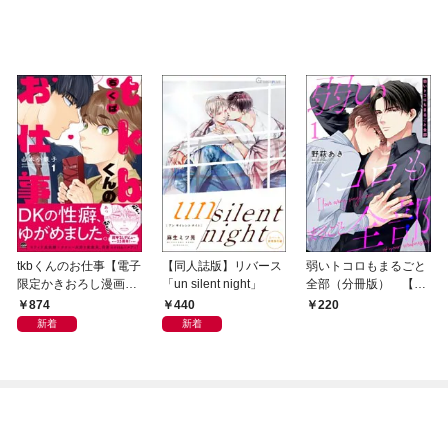
tkbくんのお仕事【電子
【同人誌版】リバース
弱いトコロもまるごと
限定かきおろし漫画
「un silent night」
全部（分冊版） 【第
付】 （1）
1話】
874
440
220
新着
新着