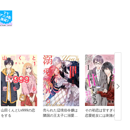
山田くんとLv999の恋
売られた辺境伯令嬢は
その初恋は甘すぎる～
をする
隣国の王太子に溺愛さ
恋愛処女には刺激が強
れる【コミックス版】
い～