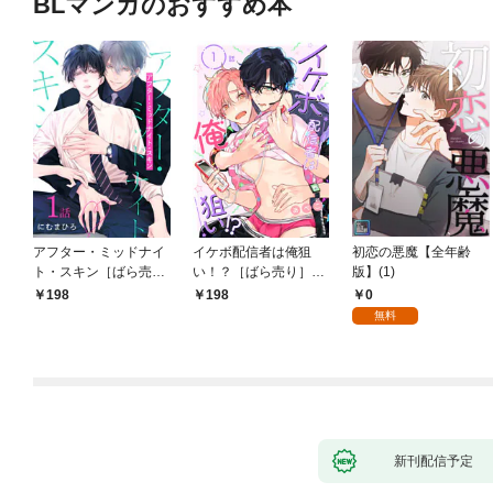
BLマンガのおすすめ本
アフター・ミッドナイ
イケボ配信者は俺狙
初恋の悪魔【全年齢
ト・スキン［ばら売
い！？［ばら売り］
版】(1)
り］ 第1話
第1話
0
198
198
無料
新刊配信予定