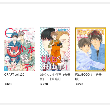
CRAFT vol.110
tkbくんのお仕事（分冊
恋はGOGO！（分冊
版） 【第1話】
版）
605
220
220