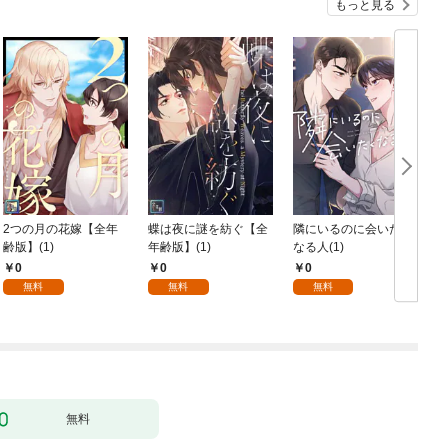
もっと見る
2つの月の花嫁【全年
蝶は夜に謎を紡ぐ【全
隣にいるのに会いたく
齢版】(1)
年齢版】(1)
なる人(1)
0
0
0
無料
無料
無料
無料