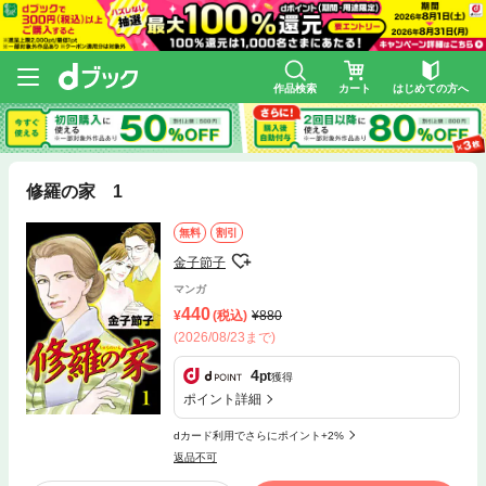
作品検索
カート
はじめての方へ
修羅の家 1
無料
割引
金子節子
マンガ
440
(税込)
880
(2026/08/23まで)
4
pt
獲得
ポイント詳細
dカード利用でさらにポイント+2%
返品不可