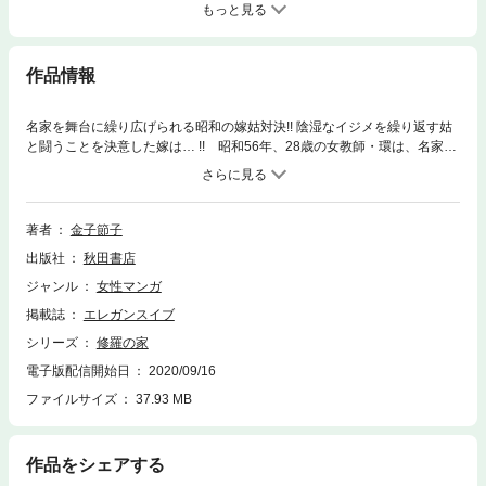
もっと見る
作品情報
名家を舞台に繰り広げられる昭和の嫁姑対決!! 陰湿なイジメを繰り返す姑
と闘うことを決意した嫁は… !! 昭和56年、28歳の女教師・環は、名家の
長男に見初められて結婚することに。しかし嫁いだ家では姑が環を使用人
扱いし、深夜に締め出されたり炊飯器のタイマーを止められたり、陰湿な
イジメが始まる…。夫に訴えても「母に悪意はない」とのれんに腕押し状
態で…!?
著者
金子節子
出版社
秋田書店
ジャンル
女性マンガ
掲載誌
エレガンスイブ
シリーズ
修羅の家
電子版配信開始日
2020/09/16
ファイルサイズ
37.93 MB
作品をシェアする