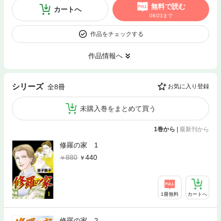
無料で読む
カートへ
08/23まで
作品をチェックする
作品情報へ
シリーズ
全8冊
お気に入り登録
未購入巻をまとめて買う
1巻から
|
最新刊から
修羅の家 1
880
440
1冊無料
カートへ
修羅の家 2