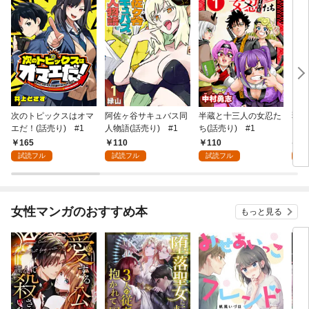
次のトピックスはオマ
阿佐ヶ谷サキュバス同
半蔵と十三人の女忍た
弱虫
エだ！(話売り) #1
人物語(話売り) #1
ち(話売り) #1
IKE
165
110
110
6
試読フル
試読フル
試読フル
試
女性マンガのおすすめ本
もっと見る