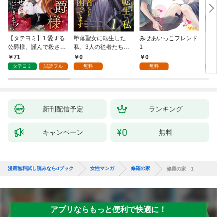
【タテヨミ】1.愛する
堕落聖女に転生した
みせあいっこフレンド
火の
公爵様、謹んで殺させ
私、3人の従者たちに
1
すが
ていただきます！
抱かれて困ってます 第
嫁と
71
0
0
2
1話
ます
タテヨミ
試読フル
無料
無料
試
新刊配信予定
ランキング
キャンペーン
無料
漫画無料試し読みならdブック
女性マンガ
修羅の家
修羅の家 1
アプリならもっと便利で快適に！