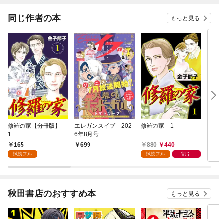
同じ作者の本
もっと見る
修羅の家【分冊版】
エレガンスイブ 202
修羅の家 1
最高
1
6年8月号
165
880
440
699
1,
試読フル
試読フル
割引
秋田書店のおすすめ本
もっと見る