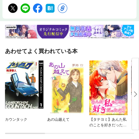
あわせてよく買われている本
カウンタック
あの山越えて
【タテヨミ】あんた私
ご恩
のことを好きだった
≪序
の？
億円