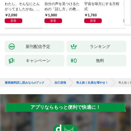
わたし、そんなにとん
自分の声を見つけるた
宇宙を味方にする方程
基地
がってましたかね。
めの「話し方」の教
式
るた
獅子座、Ａ型、丙午は
室 Ｏｒａｃｙ（オラ
2,090
1,980
1,760
2,
めぐる
シー）
新着
新着
新着
新刊配信予定
ランキング
キャンペーン
無料
漫画無料試し読みならdブック
自己啓発
考え抜く社員を増やせ！
考え抜く
アプリならもっと便利で快適に！