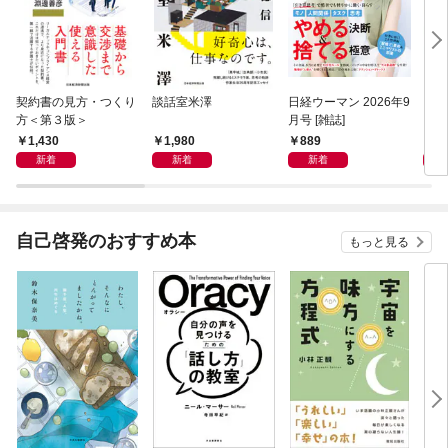
契約書の見方・つくり
談話室米澤
日経ウーマン 2026年9
日経
方＜第３版＞
月号 [雑誌]
ト！
【表
1,430
1,980
889
8
新着
新着
新着
自己啓発のおすすめ本
もっと見る