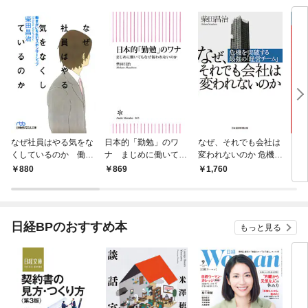
なぜ社員はやる気をな
日本的「勤勉」のワ
なぜ、それでも会社は
トヨ
くしているのか 働き
ナ まじめに働いても
変われないのか 危機を
る！
がいを生むスポンサー
なぜ報われないのか
突破する最強の「経営
仕事
880
869
1,760
9
シップ
チーム」
日経BPのおすすめ本
もっと見る