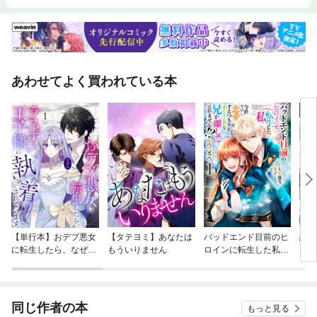
あわせてよく買われている本
【単行本】おデブ悪女
【タテヨミ】あなたは
バッドエンド目前のヒ
結界
に転生したら、なぜか
もういりません
ロインに転生した私、
ラスボス王子様に執着
今世では恋愛するつも
されています
りがチートな兄が離し
てくれません！？@C
OMIC
同じ作者の本
もっと見る