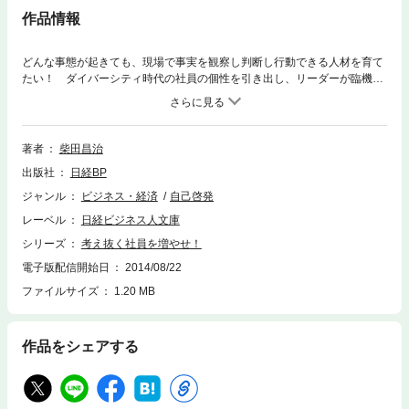
作品情報
どんな事態が起きても、現場で事実を観察し判断し行動できる人材を育て
たい！ ダイバーシティ時代の社員の個性を引き出し、リーダーが臨機応
変の対応力、チームイノベーションで業績を伸ばす実践的方法を説き明か
す。
著者
柴田昌治
出版社
日経BP
ジャンル
ビジネス・経済
自己啓発
レーベル
日経ビジネス人文庫
シリーズ
考え抜く社員を増やせ！
電子版配信開始日
2014/08/22
ファイルサイズ
1.20 MB
作品をシェアする