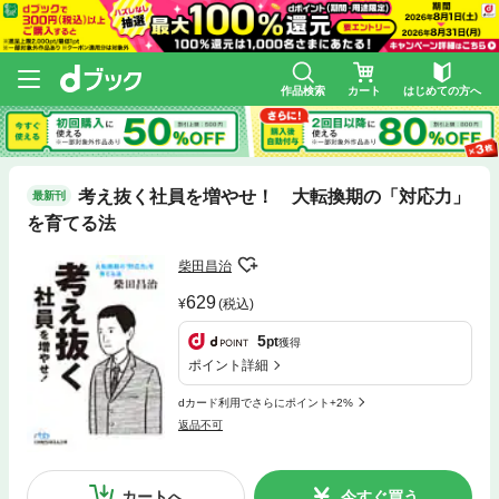
作品検索
カート
はじめての方へ
考え抜く社員を増やせ！ 大転換期の「対応力」
最新刊
を育てる法
柴田昌治
629
(税込)
5
pt
獲得
ポイント詳細
dカード利用でさらにポイント+2%
返品不可
カートへ
今すぐ買う