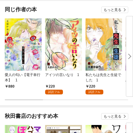
同じ作者の本
もっと見る
愛人の匂い【電子単行
アイツの言いなり 1
私たちは先生と生徒で
おか
本】 1
した 1
恋愛
220
220
880
2
試読フル
試読フル
秋田書店のおすすめ本
もっと見る