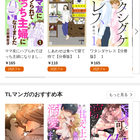
ママ友にハブられてぼ
しあわせは食べて寝て
ワタシダケレス【分冊
少女
っち主婦になりました
待て【分冊版】 1
版】 1
の才
【分冊版】 1
(話
165
110
165
1
試読フル
試読フル
試読フル
試
TLマンガのおすすめ本
もっと見る