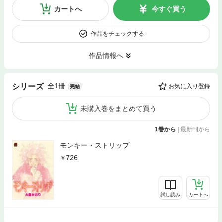
カートへ
今すぐ買う
作品をチェックする
作品情報へ
全1冊
シリーズ
お気に入り登録
完結
未購入巻をまとめて買う
1巻から
|
最新刊から
モンキー・ストリップ
726
試し読み
カートへ