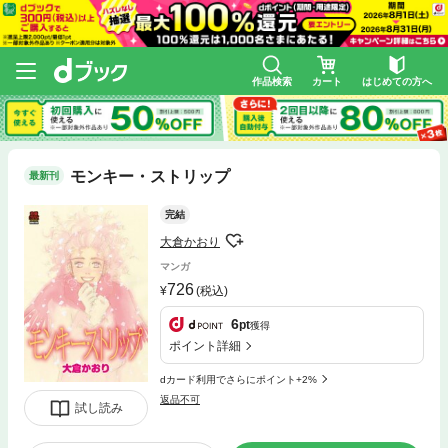
作品検索
カート
はじめての方へ
モンキー・ストリップ
最新刊
完結
大倉かおり
マンガ
726
(税込)
6
pt
獲得
ポイント詳細
dカード利用でさらにポイント+2%
返品不可
試し読み