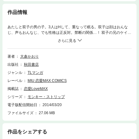
作品情報
あたしと双子の男の子。3人はHして、重なって眠る。双子は顔はおんな
じ、声もおんなじ、でも性格は正反対。禁断の関係…！ 双子の兄のケイと
出会ったのは、大学のコンパだった。何にイラついてるんだか、キツイ目
をしていた。顔が好みだったし、コンパの後、ケイの部屋までついていっ
た。その部屋にはケイの双子の弟がいて、ケイと違って優しい目をしてい
た。そしてその晩、あたしは3人で、Hした。そして、ケイを気に入った他
著者
大倉かおり
の女の子が現れて…？ ※この作品は雑誌「恋愛LoveMAX」「恋愛チェリー
出版社
秋田書店
ピンク」に掲載されたものを再編集したものです。デジタル配信版の雑誌
「恋愛LoveMAX」「恋愛チェリーピンク」をお求めになった方は、コン
ジャンル
TLマンガ
テンツ内容が重複する場合がございますので、ご注意ください。
レーベル
MIU 恋愛MAX COMICS
掲載誌
恋愛LoveMAX
シリーズ
モンキー・ストリップ
電子版配信開始日
2014/03/20
ファイルサイズ
27.06 MB
作品をシェアする