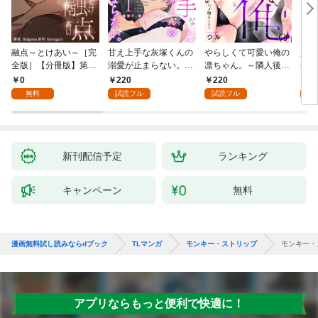
融点～とけあい～［完
甘え上手な灰塚くんの
やらしくて可愛い俺の
資産
全版］【分冊版】第1
溺愛が止まらない。純
凛ちゃん。～隣人後輩
装御
話
情で、健気で…絶倫！
くんのイキすぎた執着
イジ
0
220
220
1
(1)
にハメ堕とされる～(1)
感じ
無料
試読フル
試読フル
試
【電
き】
新刊配信予定
ランキング
キャンペーン
無料
漫画無料試し読みならdブック
TLマンガ
モンキー・ストリップ
モンキー・
アプリならもっと便利で快適に！