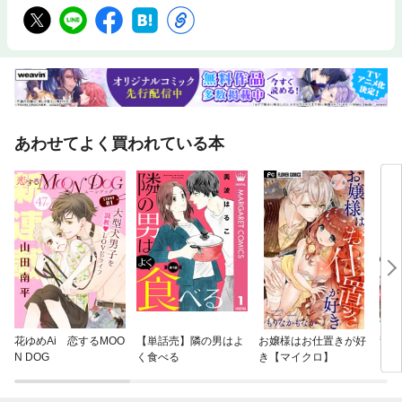
あわせてよく買われている本
花ゆめAi 恋するMOO
【単話売】隣の男はよ
お嬢様はお仕置きが好
龍王
N DOG
く食べる
き【マイクロ】
に乱