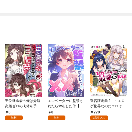
王位継承者の俺は覚醒
エレベーターに監禁さ
迷宮狂走曲 1 ～エロ
兆候ゼロの肉体を手に
れたらxxをした件【全
ゲ世界なのにエロそっ
入れて自由を謳歌す
年齢版】(1)
ちのけでひたすら最強
0
0
770
る。1
を目指すモブ転生者～
無料
無料
試読フル