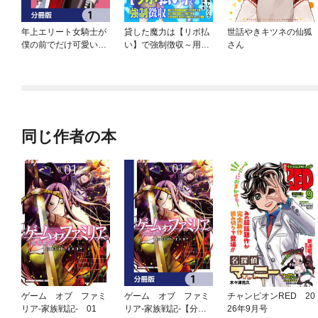
年上エリート女騎士が
貸した魔力は【リボ払
世話やきキツネの仙狐
僕の前でだけ可愛い
い】で強制徴収～用済
さん
【分冊版】
みとパーティー追放さ
れた俺は、可愛いサポ
ート妖精と一緒に取り
立てた魔力を運用して
最強を目指す。～（単
話版）
同じ作者の本
ゲーム オブ ファミ
ゲーム オブ ファミ
チャンピオンRED 20
リア-家族戦記- 01
リア-家族戦記-【分冊
26年9月号