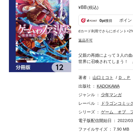
88
(税込)
ポイン
0
pt
獲得
dカード利用でさらにポイント+2
返品不可
父親の再婚によって３人の血
世界に召喚されてしまう！ 
著者
山口ミコト
Ｄ．Ｐ
出版社
KADOKAWA
ジャンル
少年マンガ
レーベル
ドラゴンコミッ
シリーズ
ゲーム オブ フ
電子版配信開始日
2022/03
ファイルサイズ
7.90 MB