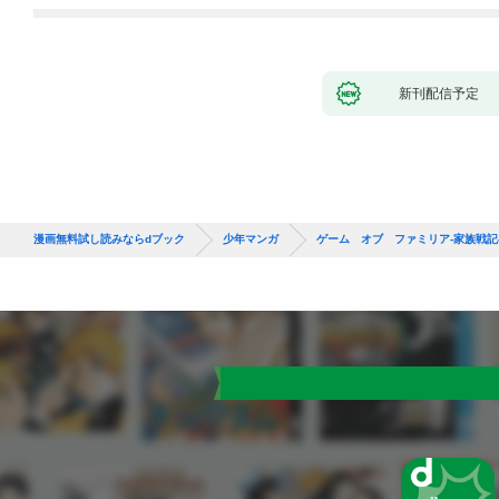
新刊配信予定
漫画無料試し読みならdブック
少年マンガ
ゲーム オブ ファミリア-家族戦記