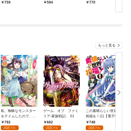
日発売]
759
594
770
もっと見る
私、蜘蛛なモンスター
ゲーム オブ ファミ
この素晴らしい世界に
をテイムしたので、ス
リア-家族戦記- 01
祝福を！(1)【電子特別
パイダーシルクで裁縫
版】
792
682
748
を頑張ります！ 1
試読フル
試読フル
試読フル