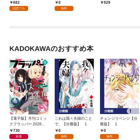
版】 1
682
0
929
試読フル
無料
KADOKAWAのおすすめ本
【電子版】月刊コミッ
これは我々夫婦のこと
チェンジリベンジ【分
クフラッパー 2026年9
で、【分冊版】 1
冊版】 1
月号
730
0
0
新着
無料
無料