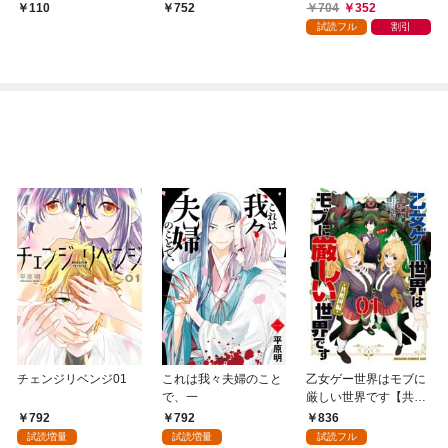
～ 分冊版 1
～ 1
704
352
110
752
試読フル
割引
チェンジリベンジ01
これは我々夫婦のこと
乙女ゲー世界はモブに
で、一
厳しい世界です【共和
国編】 ０１
792
792
836
試読増量
試読増量
試読フル