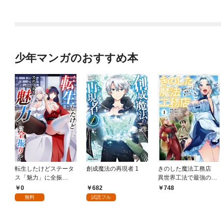
少年マンガのおすすめ本
転生したけどステータ
創成魔法の再現者 1
きのした魔法工務店
ス「魅力」に全振
異世界工法で最強の家
り！？(1)
づくりを（コミック）
0
682
748
１
無料
試読フル