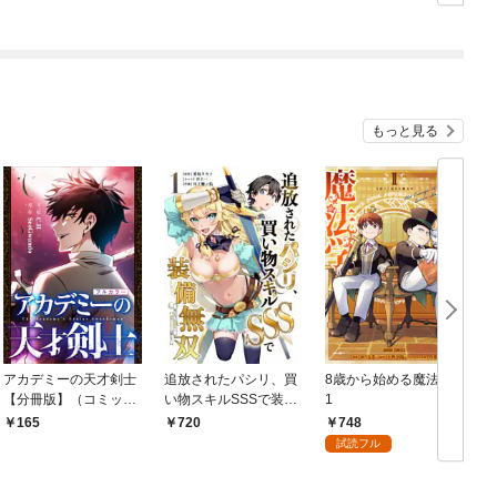
もっと見る
アカデミーの天才剣士
追放されたパシリ、買
8歳から始める魔法学
【分冊版】（コミッ
い物スキルSSSで装備
1
ク） １話【フルカラ
無双 ～買ったモノを
748
165
720
ー】
超強化して最強パーテ
試読フル
ィー目指します～【単
行本版】 1巻