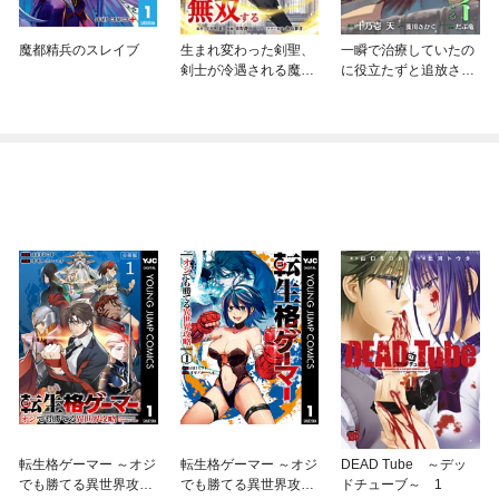
魔都精兵のスレイブ
生まれ変わった剣聖、
一瞬で治療していたの
剣士が冷遇される魔術
に役立たずと追放され
至上主義の学園で無双
た天才治癒師、闇ヒー
する
ラーとして楽しく生き
る【分冊版】（コミッ
ク）
転生格ゲーマー ～オジ
転生格ゲーマー ～オジ
DEAD Tube ～デッ
でも勝てる異世界攻略
でも勝てる異世界攻略
ドチューブ～ 1