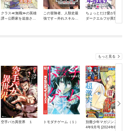
クラス≪無職≫の英雄
この冒険者、人類史最
ちょっとだけ愛が重い
譚～公爵家を追放され
強です～外れスキル
ダークエルフが異世界
たが、実は殴っただけ
『鑑定』が『継承』に
から追いかけてきた
でスキルを獲得できる
覚醒したので、数多の
【連載版】
(
とわかり、大陸一の英
英雄たちの力を受け継
雄に上り詰める～(話売
ぎ無双する～(話売り)
り)
もっと見る
空手バカ異世界 １
トモダチゲーム（１）
別冊少年マガジン 202
4年9月号 [2024年8月8