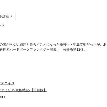
ト詳細
%
の繋がらない姉達と暮らすことになった高校生・初島支衛だったが、あ
異世界ハードダークファンタジー開幕！ 分冊版第12弾。
クスエイジ
ァミリア-家族戦記-【分冊版】
/09