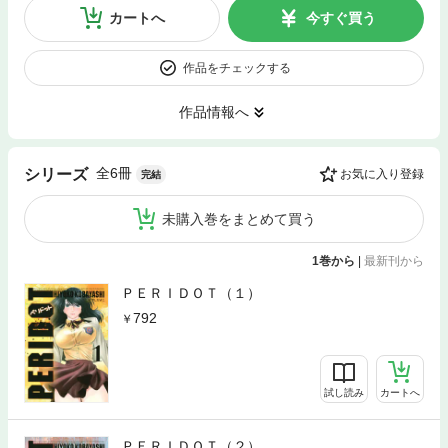
カートへ
今すぐ買う
作品をチェックする
作品情報へ
全6冊
シリーズ
お気に入り登録
完結
未購入巻をまとめて買う
1巻から
|
最新刊から
ＰＥＲＩＤＯＴ（１）
792
試し読み
カートへ
ＰＥＲＩＤＯＴ（２）