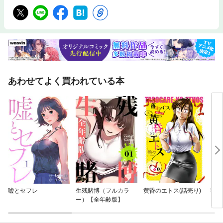
あわせてよく買われている本
嘘とセフレ
生残賭博（フルカラ
黄昏のエトス(話売り)
葬送
ー）【全年齢版】