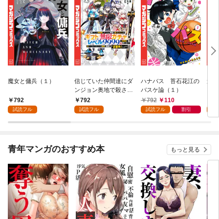
魔女と傭兵（１）
信じていた仲間達にダ
ハナバス 苔石花江の
追放
ンジョン奥地で殺され
バスケ論（１）
『自
かけたがギフト『無限
領地
792
792
792
110
7
ガチャ』でレベル９９
強の
試読フル
試読フル
試読フル
割引
試
９９の仲間達を手に入
～最
れて元パーティーメン
で始
バーと世界に復讐＆
拓ス
『ざまぁ！』します！
（１
青年マンガのおすすめ本
もっと見る
（１）