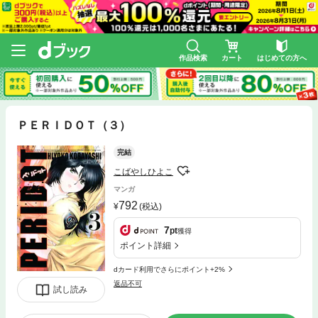
作品検索
カート
はじめての方へ
ＰＥＲＩＤＯＴ（３）
完結
こばやしひよこ
マンガ
792
(税込)
7
pt
獲得
ポイント詳細
dカード利用でさらにポイント+2%
返品不可
試し読み