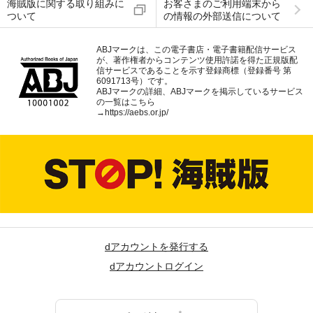
海賊版に関する取り組みに
お客さまのご利用端末から
ついて
の情報の外部送信について
ABJマークは、この電子書店・電子書籍配信サービス
が、著作権者からコンテンツ使用許諾を得た正規版配
信サービスであることを示す登録商標（登録番号 第
6091713号）です。
ABJマークの詳細、ABJマークを掲示しているサービス
の一覧はこちら
→
https://aebs.or.jp/
dアカウントを発行する
dアカウントログイン