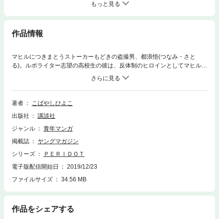
もっと見る
作品情報
マヒルにつきまとうストーカーもどきの盗撮男、都浪悟(つなみ・さと
る)。ルポライター志望の高校生の彼は、反体制のヒロインとしてマヒルに
憧れていた。盗撮がばれても、強引に取材を申し込むなど、彼の行動はエ
スカレートするばかり。そして、マヒルの両腕の包帯の秘密を追い始めた
のだが……!?
著者
こばやしひよこ
出版社
講談社
ジャンル
青年マンガ
掲載誌
ヤングマガジン
シリーズ
ＰＥＲＩＤＯＴ
電子版配信開始日
2019/12/23
ファイルサイズ
34.56 MB
作品をシェアする