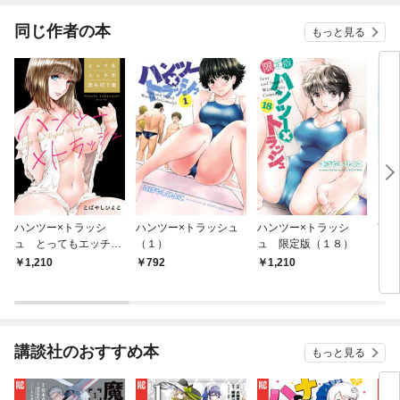
同じ作者の本
もっと見る
ハンツー×トラッシ
ハンツー×トラッシュ
ハンツー×トラッシ
南国
ュ とってもエッチな
（１）
ュ 限定版（１８）
ー
読み切り集
1,210
792
1,210
8
講談社のおすすめ本
もっと見る