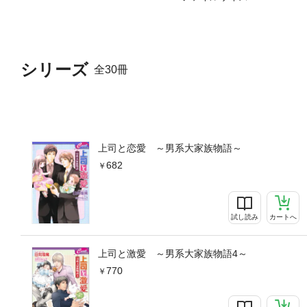
シリーズ
全30冊
上司と恋愛 ～男系大家族物語～
682
試し読み
カートへ
上司と激愛 ～男系大家族物語4～
770