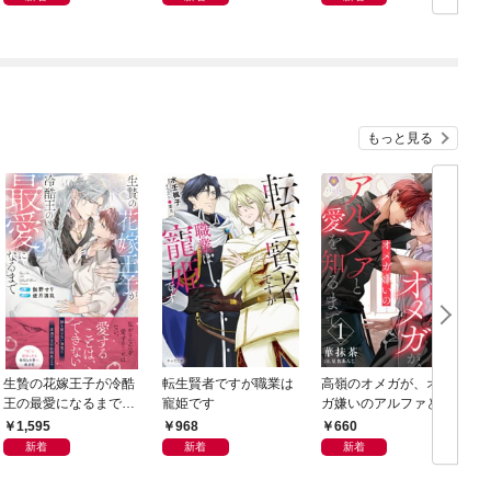
もっと見る
生贄の花嫁王子が冷酷
転生賢者ですが職業は
高嶺のオメガが、オメ
王の最愛になるまで
寵姫です
ガ嫌いのアルファと愛
【イラスト付き】【単
を知るまで1
1,595
968
660
行本書き下ろしSS付
新着
新着
新着
き】