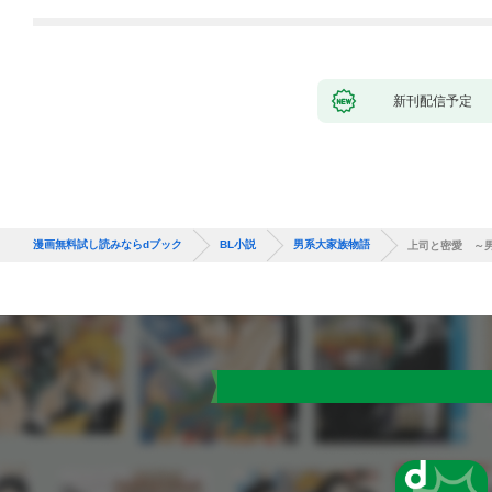
新刊配信予定
漫画無料試し読みならdブック
BL小説
男系大家族物語
上司と密愛 ～