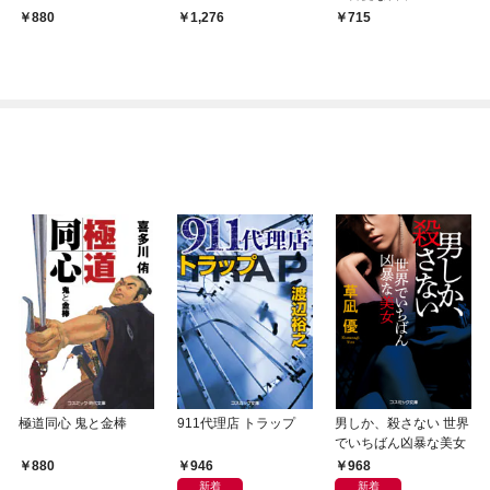
880
1,276
715
極道同心 鬼と金棒
911代理店 トラップ
男しか、殺さない 世界
でいちばん凶暴な美女
946
968
880
新着
新着