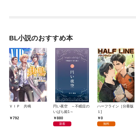
BL小説のおすすめ本
ＶＩＰ 共鳴
円い夜空 ～不眠症の
ハーフライン［分冊版
いばら姫1～
１]
880
0
792
新着
無料