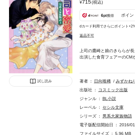
715
(税込)
ポイン
6
pt
獲得
dカード利用でさらにポイント+2
返品不可
上司の鷹崎と娘のきららが長
出演した食育フェアーのCM
て一気に世間の注目を浴びる
ー恋物語
著者
日向唯稀
みずかね
試し読み
出版社
コスミック出版
ジャンル
BL小説
レーベル
セシル文庫
シリーズ
男系大家族物語
電子版配信開始日
2016/01
ファイルサイズ
5.96 MB