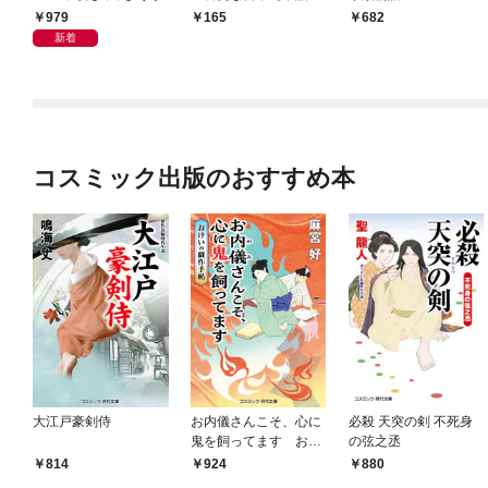
版】 第１話
979
165
682
新着
コスミック出版のおすすめ本
大江戸豪剣侍
お内儀さんこそ、心に
必殺 天突の剣 不死身
鬼を飼ってます おけ
の弦之丞
いの戯作手帖
814
924
880