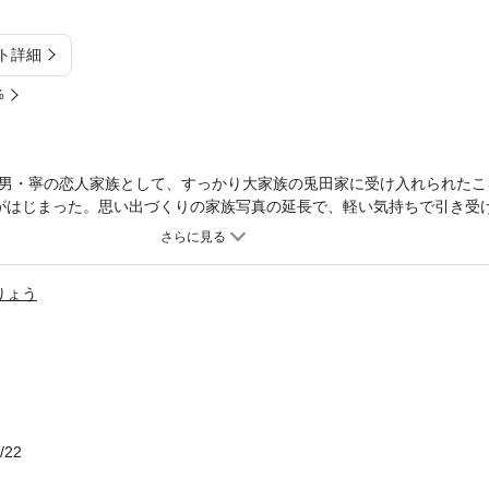
ト詳細
%
男・寧の恋人家族として、すっかり大家族の兎田家に受け入れられたこ
がはじまった。思い出づくりの家族写真の延長で、軽い気持ちで引き受
ことに!! そして加熱したデマ報道によって大騒動が巻き起こる！ 美
りょう
/22