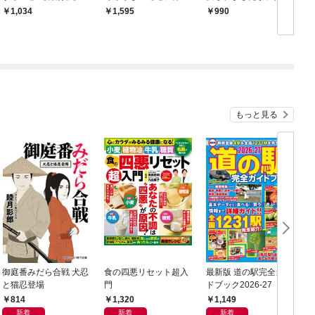
(イラスト付き)
版】
えないので気のせいで
1,034
1,595
990
す【電子限定特典付】
【イラスト入り】
もっと見る
御庭番みだら合戦 犬忍
食の四悪リセット超入
最新版 道の駅完全ガイ
B
と猫忍登場
門
ドブック2026-27
814
1,320
1,149
新着
新着
新着