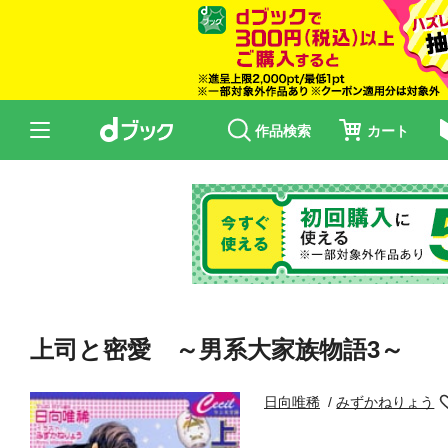
作品検索
カート
上司と密愛 ～男系大家族物語3～
日向唯稀
みずかねりょう