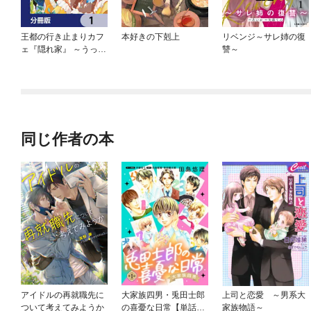
王都の行き止まりカフ
本好きの下剋上
リベンジ～サレ姉の復
ェ『隠れ家』 ～うっか
讐～
り魔法使いになった私
の店に筆頭文官様がく
つろぎに来ます～【分
冊版】
同じ作者の本
アイドルの再就職先に
大家族四男・兎田士郎
上司と恋愛 ～男系大
ついて考えてみようか
の喜憂な日常【単話
家族物語～