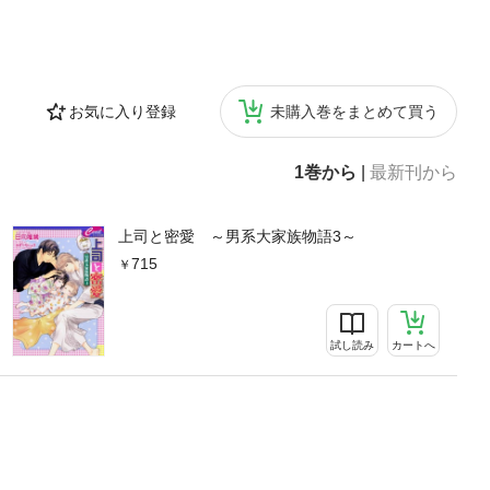
お気に入り登録
未購入巻をまとめて買う
1巻から
|
最新刊から
上司と密愛 ～男系大家族物語3～
715
試し読み
カートへ