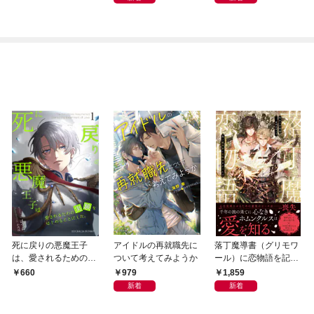
死に戻りの悪魔王子
アイドルの再就職先に
落丁魔導書（グリモワ
は、愛されるための実
ついて考えてみようか
ール）に恋物語を記す
験をはじめることにし
には【イラスト付き】
979
1,859
660
た。（１）
【単行本書き下ろしSS
新着
新着
付き】