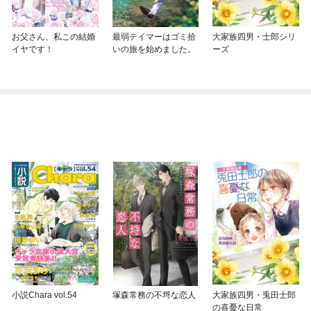
お父さん、私この結婚
最弱テイマーはゴミ拾
大家族四男・士郎シリ
イヤです！
いの旅を始めました。
ーズ
小説Chara vol.54
塚森常務の不埒な恋人
大家族四男・兎田士郎
の喜憂な日常