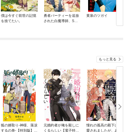
僕は今すぐ前世の記憶
勇者パーティーを追放
黄泉のツガイ
を捨てたい。
された白魔導師、Sラ
ンク冒険者に拾われ
る ～この白魔導師が
規格外すぎる～
もっと見る
狐の婿取り-神様、落涙
元婚約者が俺を殺しに
憧れの孤高の殿下に求
するの巻-【特別版】
くるらしい【電子特別
愛されましたが、あり