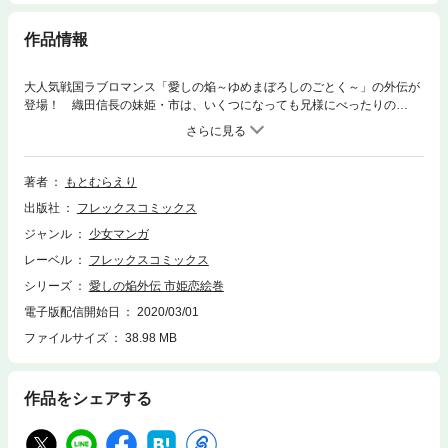
作品情報
大人気戦国ラブロマンス「愛しの焔～ゆめまぼろしのごとく～」の外伝が
登場！ 織田信長の妹姫・市は、いくつになっても兄様にべったりの
日々。けれど、ある日、その愛する兄から「浅井長政に嫁げ」と申しつけ
られて……。今度は、琵琶湖が恋の炎で燃え上がる!? もとむらえりが贈
る、戦国ラブロマンス・第二弾！
著者
もとむらえり
出版社
フレックスコミックス
ジャンル
少女マンガ
レーベル
フレックスコミックス
シリーズ
愛しの焔外伝 市姫恋絵巻
電子版配信開始日
2020/03/01
ファイルサイズ
38.98 MB
作品をシェアする