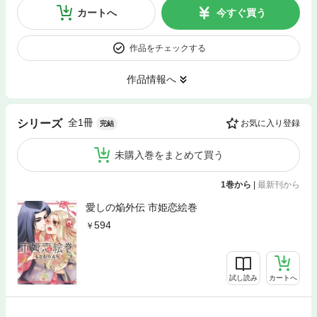
カートへ
今すぐ買う
作品をチェックする
作品情報へ
全1冊
シリーズ
お気に入り登録
完結
未購入巻をまとめて買う
1巻から
|
最新刊から
愛しの焔外伝 市姫恋絵巻
594
試し読み
カートへ