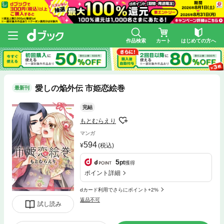
作品検索
カート
はじめての方へ
愛しの焔外伝 市姫恋絵巻
最新刊
完結
もとむらえり
マンガ
594
(税込)
5
pt
獲得
ポイント詳細
dカード利用でさらにポイント+2%
返品不可
試し読み