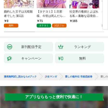
婚約した王子は元暗殺
【タテヨミ】1.旦那
社交界の毒婦とよばれ
視線
者でした 第1話
様、今世は死んだら許
る私～素敵な辺境伯令
る 1
しません
息に腕を折られたの
0
71
1
165
で、責任とってもらい
無料
タテヨミ
試読フル
試
ます～［ばら売り］
第1話
新刊配信予定
ランキング
キャンペーン
無料
漫画無料試し読みならdブック
少女マンガ
愛しの焔外伝 市姫恋絵巻
愛しの
アプリならもっと便利で快適に！