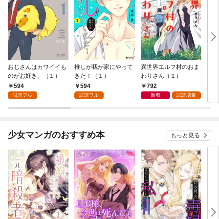
おじさんはカワイイも
推しが我が家にやって
異世界エルフ村のおま
魔法
のがお好き。（１）
きた！（１）
わりさん（１）
ャル
594
594
792
7
試読フル
試読フル
新着
試読増量
少女マンガのおすすめ本
もっと見る