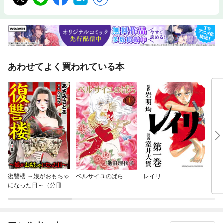
あわせてよく買われている本
復讐楼 ～娘がおもちゃ
ベルサイユのばら
レイリ
神さ
になった日～（分冊
れ
版）