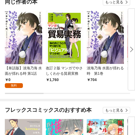
同じ作者の本
もっと見る
【単話版】淡海乃海 水
改訂２版 マンガでやさ
淡海乃海 水面が揺れる
幻妖
面が揺れる時 第1話
しくわかる貿易実務
時 第1巻
【完
0
1,760
704
4
無料
フレックスコミックスのおすすめ本
もっと見る