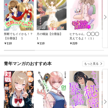
禁断でもイイかも！？
月の螺旋【分冊版】
ヒナちゃん、◯◯◯
大菩
【分冊版】 1
1
見えてるよ！（１）
剣 
110
110
220
5
青年マンガのおすすめ本
もっと見る