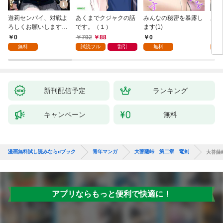
遊莉センパイ、対戦よ
あくまでクジャクの話
みんなの秘密を暴露し
異世
ろしくお願いします。
です。（１）
ます(1)
1
0
792
88
0
7
無料
試読フル
割引
無料
試
新刊配信予定
ランキング
キャンペーン
無料
漫画無料試し読みならdブック
青年マンガ
大菩薩峠 第二章 竜剣
大菩薩峠
アプリならもっと便利で快適に！