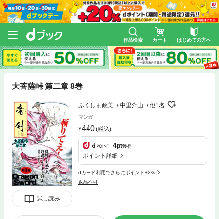
作品検索
カート
はじめての方へ
大菩薩峠 第二章 8巻
ふくしま政美
中里介山
他1名
マンガ
440
(税込)
4
pt
獲得
ポイント詳細
dカード利用でさらにポイント+2%
返品不可
試し読み