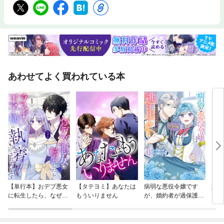
あわせてよく買われている本
【単行本】おデブ悪女
【タテヨミ】あなたは
病弱な悪役令嬢です
妹は
に転生したら、なぜか
もういりません
が、婚約者が過保護す
ラスボス王子様に執着
ぎて逃げ出したい(私
されています
たち犬猿の仲でしたよ
ね！？)