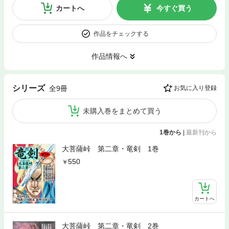
カートへ
今すぐ買う
作品をチェックする
作品情報へ
シリーズ
全9冊
お気に入り登録
未購入巻をまとめて買う
1巻から
|
最新刊から
大菩薩峠 第二章・竜剣 1巻
550
カートへ
大菩薩峠 第二章・竜剣 2巻