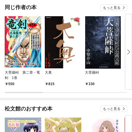
同じ作者の本
もっと見る
大菩薩峠 第二章・竜
大奥
大菩薩峠
決定
剣 1巻
550
815
330
6
松文館のおすすめ本
もっと見る