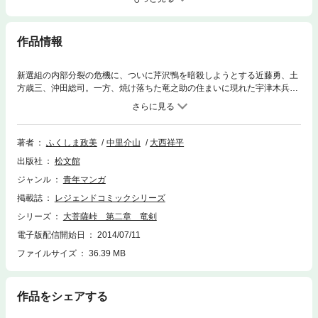
作品情報
新選組の内部分裂の危機に、ついに芹沢鴨を暗殺しようとする近藤勇、土
方歳三、沖田総司。一方、焼け落ちた竜之助の住まいに現れた宇津木兵馬
は、仇敵･机竜之助と赤児･郁太郎の行方を探していた。裏宿の七兵衛はお
絹に預けたお松のことで一悶着を起こす。竜之助を探して吉原大門の前に
現れた兵馬は、乞食に扮した七兵衛に出会う……。(フルカラー作品)
著者
ふくしま政美
中里介山
大西祥平
出版社
松文館
ジャンル
青年マンガ
掲載誌
レジェンドコミックシリーズ
シリーズ
大菩薩峠 第二章 竜剣
電子版配信開始日
2014/07/11
ファイルサイズ
36.39 MB
作品をシェアする