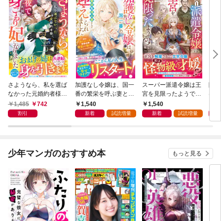
さようなら、私を選ば
加護なし令嬢は、国一
スーパー派遣令嬢は王
陰で
なかった元婚約者様。
番の繁栄を呼ぶ妻とし
宮を見限ったようです
は私
一夜で大国君主の身ご
て迎えられました～無
～私を不当解雇した元
さん
1,485
742
1,540
1,540
1,
もり妃になりました
能と捨てられた私、ど
上司へ。我が家の正
追放
割引
新着
試読増量
新着
試読増量
【電子限定SS付き】
うやら精霊との架け橋
体、ご存知ですか？～
辺境
となっていたようです
【電子限定SS付き】
～【
～【電子限定SS付
き】
き】
少年マンガのおすすめ本
もっと見る