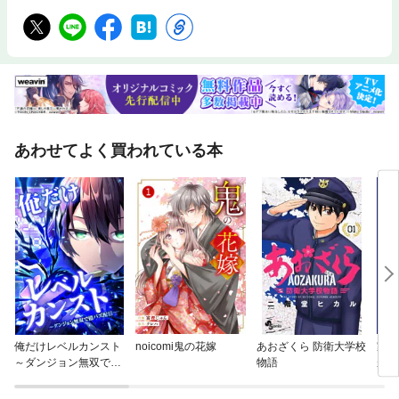
あわせてよく買われている本
俺だけレベルカンスト
noicomi鬼の花嫁
あおざくら 防衛大学校
家を
～ダンジョン無双で億
物語
が、
バズ配信～
ます
と前