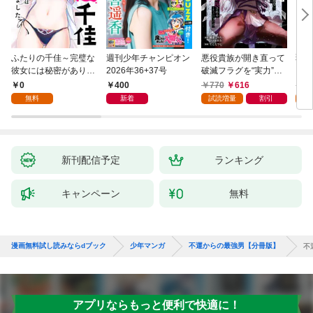
ふたりの千佳～完璧な
週刊少年チャンピオン
悪役貴族が開き直って
弱虫
彼女には秘密がありま
2026年36+37号
破滅フラグを“実力”で
IKE
した(1)
叩き折っていたら、い
0
400
770
616
6
つの間にかヒロイン達
無料
新着
試読増量
割引
試
から英雄視されるよう
になった件（コミッ
ク） 1巻
新刊配信予定
ランキング
キャンペーン
無料
漫画無料試し読みならdブック
少年マンガ
不運からの最強男【分冊版】
不
アプリならもっと便利で快適に！