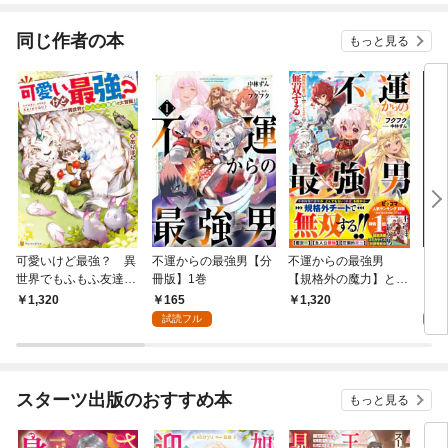
なセ
【分
同じ作者の本
もっと見る
可愛いけど最強？ 異
不運からの最強男【分
不運からの最強男
クラ
世界でもふもふ友達と
冊版】1巻
【規格外の魔力】と
四人
大冒険！
【チートスキル】で無
VR
165
0
1,320
1,320
双する【電子限定SS
人を
試読フル
付き】
冊版
スターツ出版のおすすめ本
もっと見る