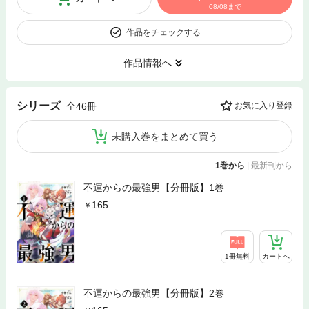
08/08まで
作品をチェックする
作品情報へ
シリーズ
全46冊
お気に入り登録
未購入巻をまとめて買う
1巻から
|
最新刊から
不運からの最強男【分冊版】1巻
165
1冊無料
カートへ
不運からの最強男【分冊版】2巻