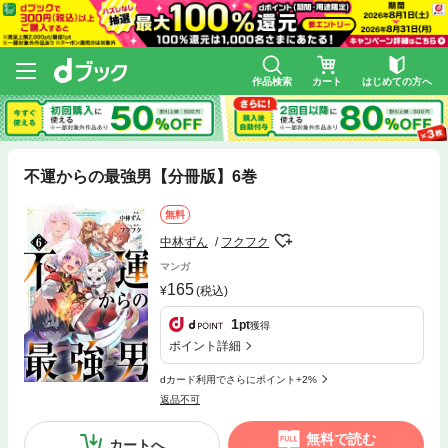
作品検索
カート
はじめての方へ
不運からの最強男【分冊版】6巻
無料
中林ずん
フクフク
マンガ
165
(税込)
1
pt
獲得
ポイント詳細
dカード利用でさらにポイント+2%
返品不可
無料で読む
カートへ