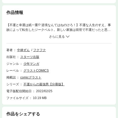
作品情報
【不運と幸運は紙一重!? 逆境なんてはねのけろ！】不運な人生のすえ、事
故によって転生したジークベルト。新しい家族は前世で不運だったと思え
ないほどに温かかった。今世では平穏な日々が過ごせる…と思ったのだ
が、実は規格外の【幸運値】を持っていて…？「幸運が引き寄せるのはチ
ャンス。掴み取ることが出来れば願いが叶う――」次々と立ちはだかる強
敵【チャンス】に家族ともども絶体絶命!? 否、並外れた魔力と鑑定眼でね
著者
中林ずん
フクフク
じ伏せる！【掴み取る！】「小説家になろう」発、温かい家族を守る為、
出版社
スターツ出版
最強へ至る少年の英雄譚!!(この作品は電子コミック誌comicグラスト Vol.1
7に収録されています。重複購入にご注意ください)※「小説家になろう」
ジャンル
少年マンガ
は株式会社ヒナプロジェクトの登録商標です。
レーベル
グラストCOMICS
掲載誌
comicグラスト
シリーズ
不運からの最強男【分冊版】
電子版配信開始日
2022/02/25
ファイルサイズ
10.19 MB
作品をシェアする