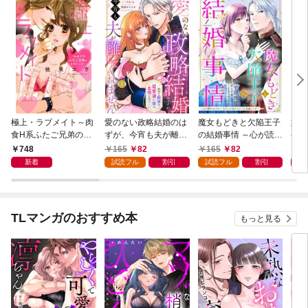
極上・ラブメイト～肉
愛のない政略結婚のは
魔女もどきと欠陥王子
婚約
食H系ふたご兄弟のお
ずが、今宵も夫が離し
の結婚事情 ～心が読め
やし
気にいり～
てくれません～無骨な
ちゃうので、あなたの
器用
748
165
82
165
82
1
将軍は最愛妻に滾る恋
本心なんてお見通しで
た【
新着
試読フル
割引
試読フル
割引
情を注ぐ～【単話売】
す～【単話売】 1話
1話
TLマンガのおすすめ本
もっと見る