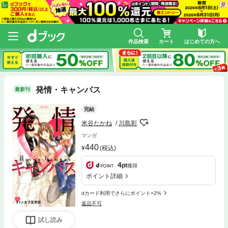
作品検索
カート
はじめての方へ
発情・キャンパス
最新刊
完結
米谷たかね
川島彩
マンガ
440
(税込)
4
pt
獲得
ポイント詳細
dカード利用でさらにポイント+2%
返品不可
試し読み