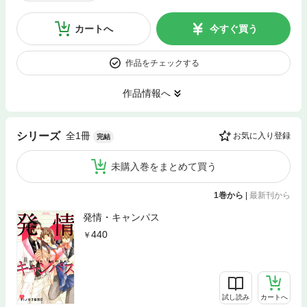
カートへ
今すぐ買う
作品をチェックする
作品情報へ
全1冊
シリーズ
お気に入り登録
完結
未購入巻をまとめて買う
1巻から
|
最新刊から
発情・キャンパス
440
試し読み
カートへ