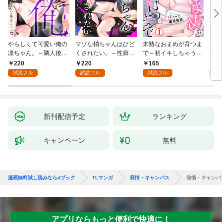
やらしくて可愛い俺の
マゾな梢ちゃんはひど
未熟なおまめが育つま
お見
凛ちゃん。～隣人後輩
くされたい。～性癖マ
で～初イキしちゃう敏
筋肉
くんのイキすぎた執着
ッチした後輩と欲望の
感指導～1
絶寸
220
220
165
1
にハメ堕とされる～(1)
ままにセックスしたら
1【
試読フル
試読フル
試読フル
試
～(1)
付き
新刊配信予定
ランキング
キャンペーン
無料
漫画無料試し読みならdブック
TLマンガ
発情・キャンパス
発情・キャンパ
アプリならもっと便利で快適に！