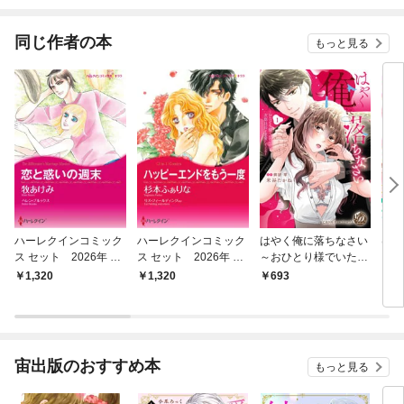
されています
りがチートな兄が離し
てくれません！？@C
OMIC
同じ作者の本
もっと見る
ハーレクインコミック
ハーレクインコミック
はやく俺に落ちなさい
はや
ス セット 2026年 vo
ス セット 2026年 vo
～おひとり様でいたい
～お
l.856
l.840
のに、次期社長が求愛
のに
1,320
1,320
693
1
してくる～ 1
して
1話
宙出版のおすすめ本
もっと見る