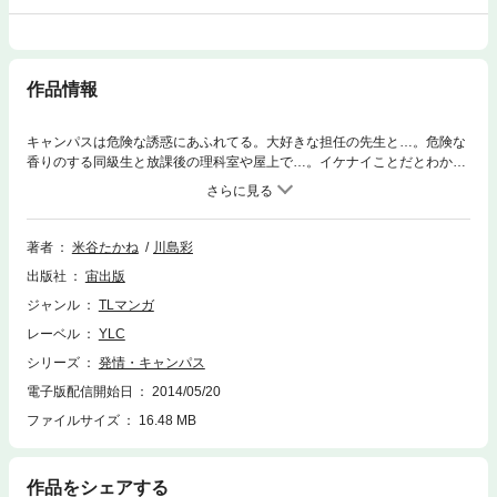
作品情報
キャンパスは危険な誘惑にあふれてる。大好きな担任の先生と…。危険な
香りのする同級生と放課後の理科室や屋上で…。イケナイことだとわかっ
ているのに、恋して、愛して、シテしまう…！ 欲情ＬＯＶＥまんさいア
ンソロジー。
著者
米谷たかね
川島彩
出版社
宙出版
ジャンル
TLマンガ
レーベル
YLC
シリーズ
発情・キャンパス
電子版配信開始日
2014/05/20
ファイルサイズ
16.48 MB
作品をシェアする