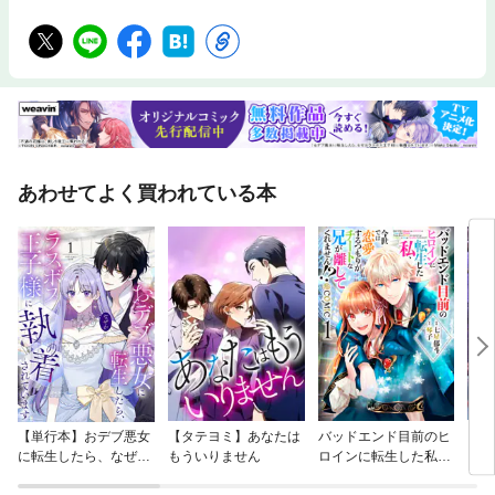
あわせてよく買われている本
【単行本】おデブ悪女
【タテヨミ】あなたは
バッドエンド目前のヒ
【タ
に転生したら、なぜか
もういりません
ロインに転生した私、
リ〜
ラスボス王子様に執着
今世では恋愛するつも