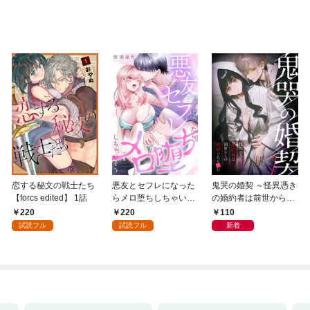
恋する秘文の戦士たち
悪友とセフレになった
鬼哭の婚契 ～怪異憑き
【forcs edited】 1話
らメロ堕ちしちゃいそ
の婚約者は前世からの
う(1)
執愛で私を蝕む～
220
220
110
（1）
試読フル
試読フル
新着