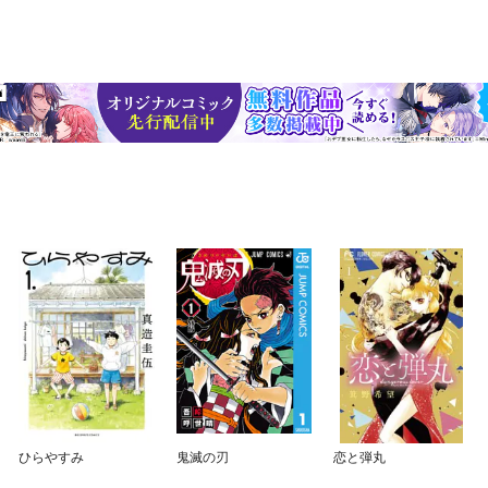
ひらやすみ
鬼滅の刃
恋と弾丸