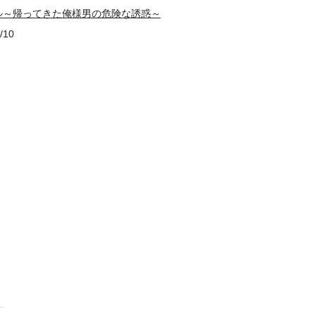
ル～帰ってきた俺様男の危険な誘惑～
/10