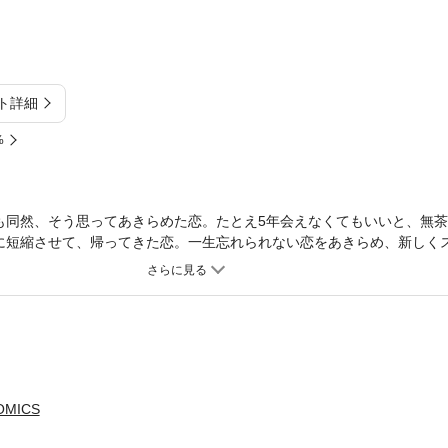
ト詳細
%
も同然、そう思ってあきらめた恋。たとえ5年会えなくてもいいと、無
に短縮させて、帰ってきた恋。一生忘れられない恋をあきらめ、新しく
交錯する感動巨編!! 表題作のほか「あなたの一番になりたくて」「生ま
恋愛LoveMAX」「恋愛チェリーピンク」に掲載されたものを再編集し
oveMAX」「恋愛チェリーピンク」をお求めになった方は、コンテンツ内
ださい。
OMICS