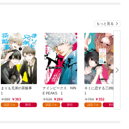
もっと見る
まりも兄弟の茶飯事
ナインピークス NIN
キミに恋する三姉妹
1
E PEAKS 1
1
880
363
528
264
704
352
試読フル
割引
試読フル
割引
試読フル
割引