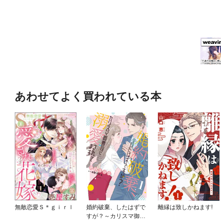
あわせてよく買われている本
無敵恋愛Ｓ＊ｇｉｒｌ
婚約破棄、したはずで
離縁は致しかねます!
すが？～カリスマ御曹