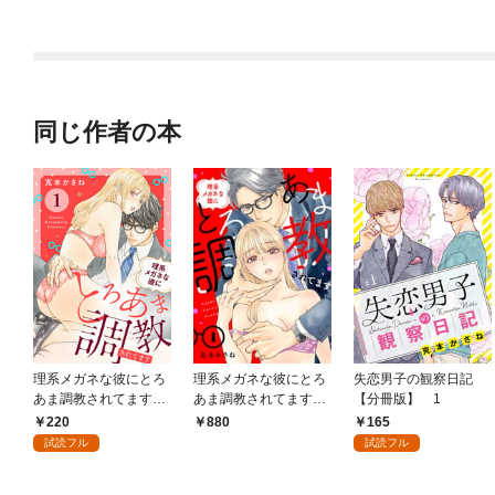
司に溺愛されてます～
【分冊版】
同じ作者の本
理系メガネな彼にとろ
理系メガネな彼にとろ
失恋男子の観察日記
あま調教されてます
あま調教されてます
【分冊版】 1
1
【電子単行本】 1
220
165
880
試読フル
試読フル