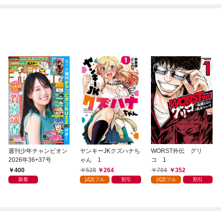
週刊少年チャンピオン
ヤンキーJKクズハナち
WORST外伝 グリ
2026年36+37号
ゃん 1
コ 1
400
528
264
704
352
新着
試読フル
割引
試読フル
割引