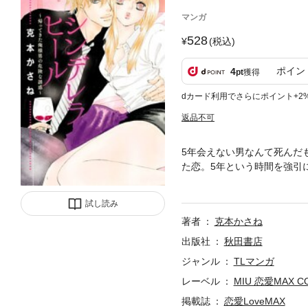
マンガ
528
(税込)
ポイン
4
pt
獲得
dカード利用でさらにポイント+2
返品不可
5年会えない男なんて死んだ
た恋。5年という時間を強引
恋。……4人の男女の恋心が
を収録。 ※この作品は雑誌「
試し読み
タル配信版の雑誌「恋愛 L
著者
克本かさね
がございますので、ご注意く
出版社
秋田書店
ジャンル
TLマンガ
レーベル
MIU 恋愛MAX C
掲載誌
恋愛LoveMAX