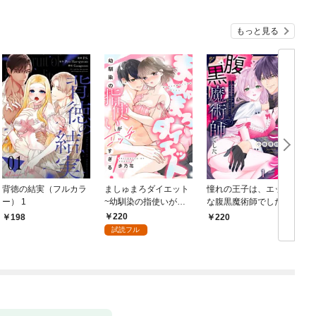
もっと見る
背徳の結実（フルカラ
ましゅまろダイエット
憧れの王子は、エッチ
ー） 1
~幼馴染の指使いがエ
な腹黒魔術師でした～
ッチすぎる！~(1)
閨指導係なのに、彼の
220
198
220
ミダラな魔法にかない
試読フル
ません！～(1)
【