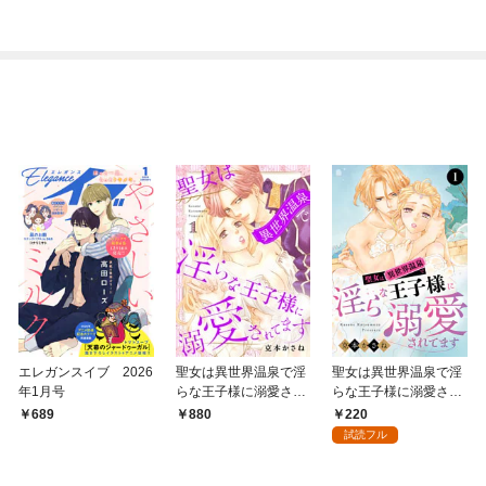
エレガンスイブ 2026
聖女は異世界温泉で淫
聖女は異世界温泉で淫
年1月号
らな王子様に溺愛され
らな王子様に溺愛され
てます【電子単行本】
てます 1
220
689
880
1
試読フル