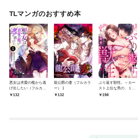
TLマンガのおすすめ本
悪女は求愛の檻から逃
龍公爵の妻（フルカラ
ぶり返す獣性。～カー
げ出したい（フルカラ
ー） 1
スト上位な男の、１０
ー） 1
年越しの激愛１
132
132
198