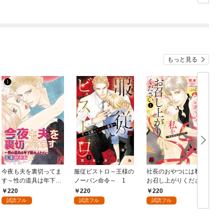
もっと見る
今夜も夫を裏切ってま
服従ビストロ～王様の
社長のおやつには私を
す～性の道具は年下隠
ノーパン命令～ 1
お召し上がりください
れイケメン～ 1
～賞味期限は3か月
220
220
220
～ 1
試読フル
試読フル
試読フル