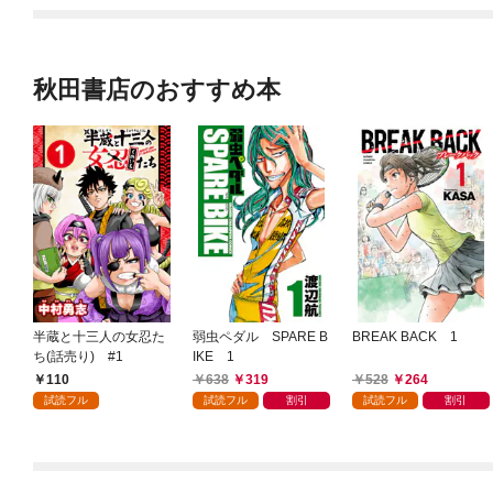
秋田書店のおすすめ本
半蔵と十三人の女忍た
弱虫ペダル SPARE B
BREAK BACK 1
ち(話売り) #1
IKE 1
110
638
319
528
264
試読フル
試読フル
割引
試読フル
割引