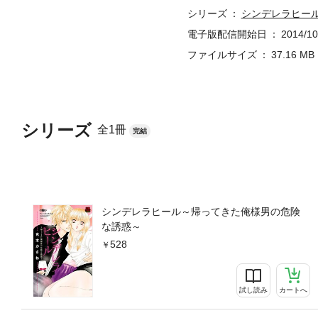
シリーズ
シンデレラヒー
電子版配信開始日
2014/10
ファイルサイズ
37.16 MB
シリーズ
全1冊
完結
シンデレラヒール～帰ってきた俺様男の危険
な誘惑～
528
試し読み
カートへ