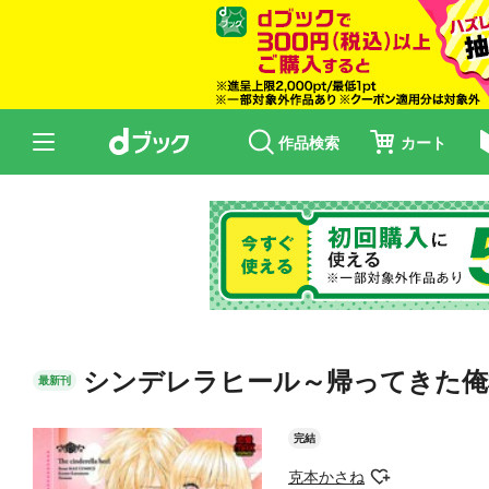
作品検索
カート
シンデレラヒール～帰ってきた俺
最新刊
完結
克本かさね