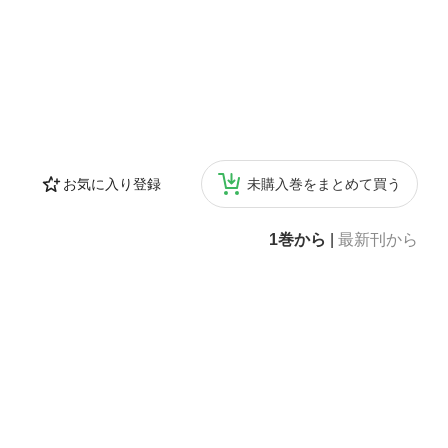
お気に入り登録
未購入巻をまとめて買う
1巻から
|
最新刊から