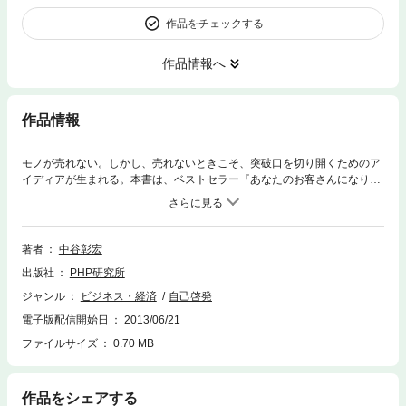
作品をチェックする
作品情報へ
作品情報
モノが売れない。しかし、売れないときこそ、突破口を切り開くためのア
イディアが生まれる。本書は、ベストセラー『あなたのお客さんになりた
い』などで、各企業、そしてサービスマンから顧客満足のオーソリティと
して絶大なる信頼を受ける著者が、逆境を切り開く顧客満足の法則を伝授
する。例えば、●たった10円で高級感を出せる ●損した感は、得した感に
置き換えられる ●大浴場までの距離が離れている方が流行る ●工事迷惑
著者
中谷彰宏
のお詫びの挨拶が、お客様を増やす ●つきそいのひとに気をくばるだけ
出版社
PHP研究所
で、お客様はやって来る ●女性専門店に、男性モノを少し置くだけで、
女性モノが売れる ●名前を名乗るお客様に「お世話になっております」
ジャンル
ビジネス・経済
自己啓発
はサービス失格 ●商品にガッカリしても、スタッフにガッカリしなけれ
電子版配信開始日
2013/06/21
ば、またやって来る等々。また、著者は、サービスマンは心理学者のよう
にお客様の心がわかれば一流という。サービス業に携わるすべての人が必
ファイルサイズ
0.70 MB
読、必携の一冊。
作品をシェアする