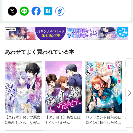
あわせてよく買われている本
【単行本】おデブ悪女
【タテヨミ】あなたは
バッドエンド目前のヒ
結界
に転生したら、なぜか
もういりません
ロインに転生した私、
ラスボス王子様に執着
今世では恋愛するつも