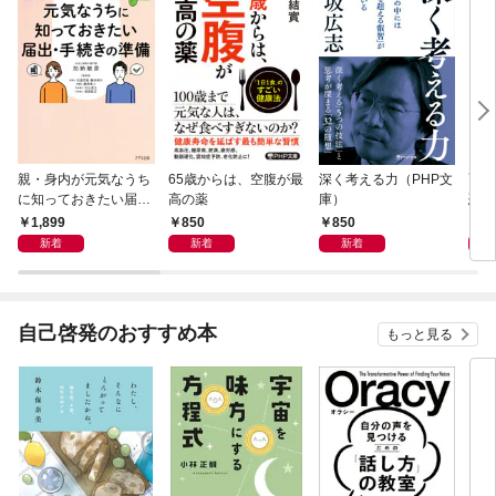
親・身内が元気なうち
65歳からは、空腹が最
深く考える力（PHP文
面白
に知っておきたい届
高の薬
庫）
恐竜
出・手続きの準備（き
1,899
850
850
9
ずな出版）
新着
新着
新着
自己啓発のおすすめ本
もっと見る