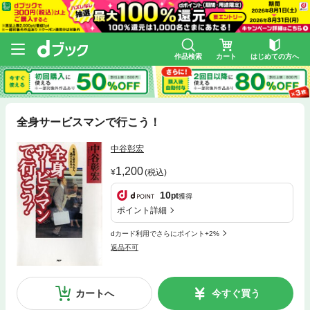
作品検索
カート
はじめての方へ
全身サービスマンで行こう！
中谷彰宏
1,200
(税込)
10
pt
獲得
ポイント詳細
dカード利用でさらにポイント+2%
返品不可
カートへ
今すぐ買う