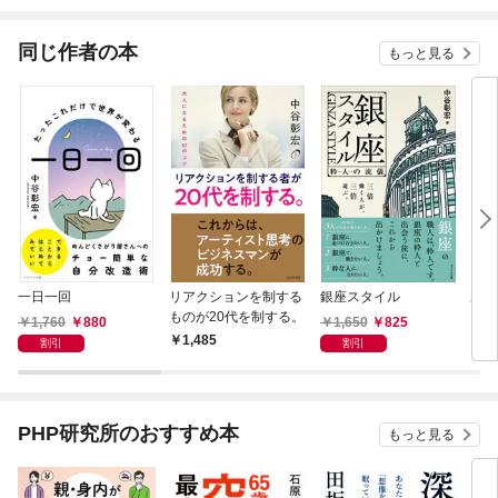
されています
りがチートな兄が離し
てくれません！？@C
OMIC
同じ作者の本
もっと見る
一日一回
リアクションを制する
銀座スタイル
あな
ものが20代を制する。
りた
1,760
880
1,650
825
1,485
1,
割引
割引
PHP研究所のおすすめ本
もっと見る