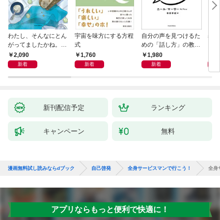
わたし、そんなにとん
宇宙を味方にする方程
自分の声を見つけるた
基地
がってましたかね。
式
めの「話し方」の教
るた
獅子座、Ａ型、丙午は
室 Ｏｒａｃｙ（オラ
2,090
1,760
1,980
2,
めぐる
シー）
新着
新着
新着
新刊配信予定
ランキング
キャンペーン
無料
漫画無料試し読みならdブック
自己啓発
全身サービスマンで行こう！
全身
アプリならもっと便利で快適に！