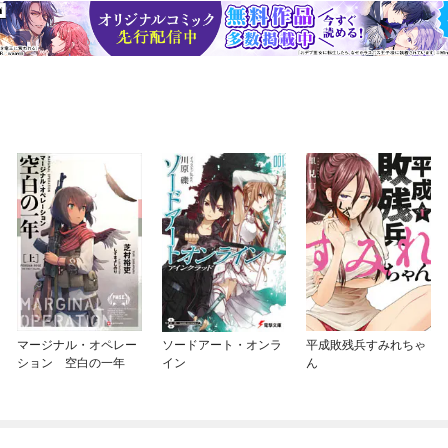
マージナル・オペレー
ソードアート・オンラ
平成敗残兵すみれちゃ
ション 空白の一年
イン
ん