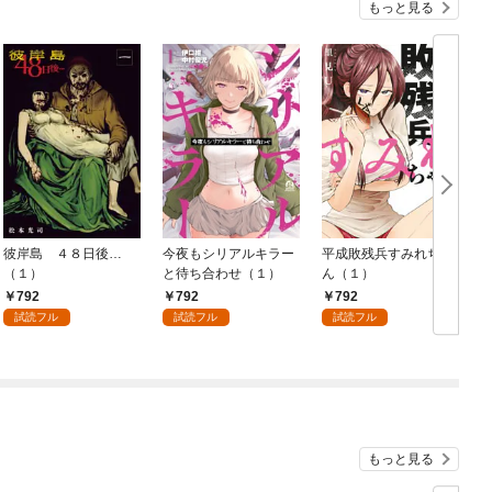
もっと見る
彼岸島 ４８日後…
今夜もシリアルキラー
平成敗残兵すみれちゃ
（１）
と待ち合わせ（１）
ん（１）
792
792
792
試読フル
試読フル
試読フル
もっと見る