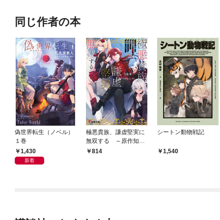
同じ作者の本
偽世界転生（ノベル）
極悪貴族、謙虚堅実に
シートン動物戦記
１巻
無双する ～原作知識
と固有魔法＜虚空＞を
1,430
814
1,540
駆使して、破滅エンド
新着
を回避します～