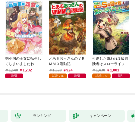
弱小国の王女に転生し
とあるおっさんのＶＲ
引退した嫌われＳ級冒
てしまいましたわ
ＭＭＯ活動記
険者はスローライフに
～！？ 1巻
浸りたいのに！ 気が
1,540
1,232
1,320
924
1,430
1,001
付いたら辺境が世界最
割引
試読フル
割引
試読フル
割引
強の村になっていまし
た
ランキング
キャンペーン