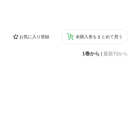
お気に入り登録
未購入巻をまとめて買う
1巻から
|
最新刊から