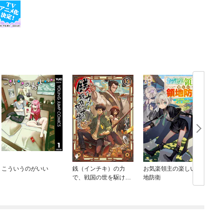
こういうのがいい
銭（インチキ）の力
お気楽領主の楽しい領
で、戦国の世を駆け抜
地防衛
ける。