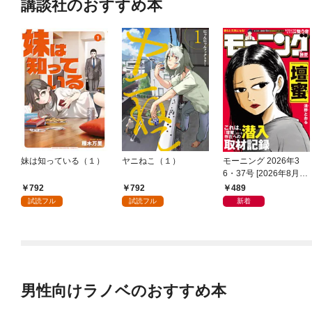
講談社のおすすめ本
妹は知っている（１）
ヤニねこ（１）
モーニング 2026年3
6・37号 [2026年8月6
日発売]
792
792
489
試読フル
試読フル
新着
男性向けラノベのおすすめ本