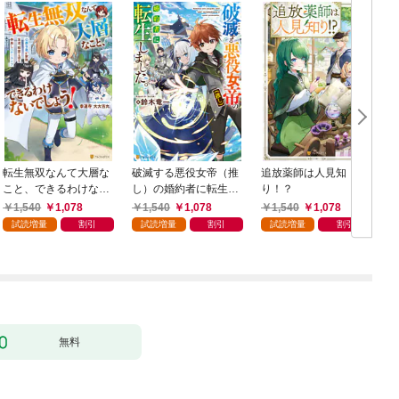
転生無双なんて大層な
破滅する悪役女帝（推
追放薬師は人見知
こと、できるわけない
し）の婚約者に転生し
り！？
でしょう！ 公爵令息
ました。
1,540
1,078
1,540
1,078
1,540
1,078
が家族、友達、精霊と
試読増量
割引
試読増量
割引
試読増量
割引
送る仲良しスローライ
フ
無料