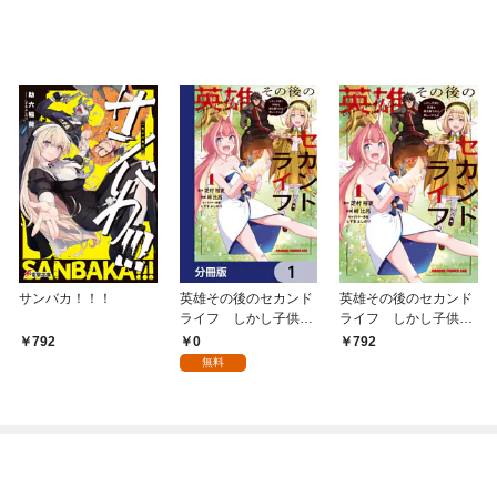
サンバカ！！！
英雄その後のセカンド
英雄その後のセカンド
ライフ しかし子供に
ライフ しかし子供に
料理を振る舞うのは楽
料理を振る舞うのは楽
0
792
792
しいかもな【分冊版】
しいかもな 1【電子特
無料
1
典付き】