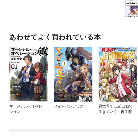
あわせてよく買われている本
マージナル・オペレー
メイドインアビス
異世界で 上前はねて
ション
生きていく～再生魔法
使いのゆるふわ人材派
遣生活～（コミック）