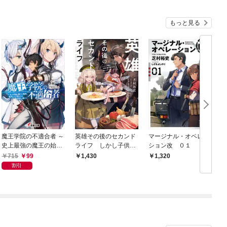
もっと見る
魔王学院の不適合者 ～
英雄その後のセカンド
マージナル・オペレー
史上最強の魔王の始
ライフ しかし子供に
ション改 ０１
祖、転生して子孫たち
料理を振る舞うのは楽
715
99
1,430
1,320
の学校へ通う～
しいかもな【電子特典
割引
付き】