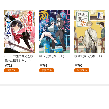
ゲーム中盤で死ぬ悪役
社長と酒と星（１）
税金で買った本（１）
貴族に転生したので、
外れスキル【テイム】
792
792
792
を駆使して最強を目指
試読フル
試読フル
試読フル
してみた（１）