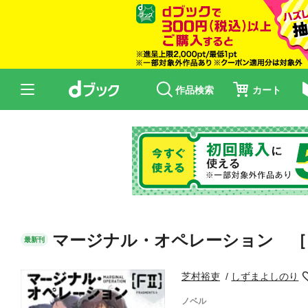
作品検索
カート
マージナル・オペレーション ［
最新刊
芝村裕吏
しずまよしのり
ノベル