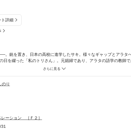
ント詳細
%
──。銃を置き、日本の高校に進学したサキ。様々なギャップとアラタ
の日を綴った「私のトリさん」。元娼婦であり、アラタの語学の教師で
リー。そんな彼女は、アラタの心を縛ることができるのか？ 知られざ
後、変わりゆく生活に適応できず、懊悩するイブン。ただ純粋に父を規
る日は訪れるのか？（「若きイヌワシの悩み」）そして、2014年秋の
しのり
マージナル・オペレーション［R］」とつながる、もう一つの日本篇「
軸に位置する、書き下ろし4篇を収録。短編集第2弾、シリーズ開始十
ペレーション ［Ｆ２］
/31