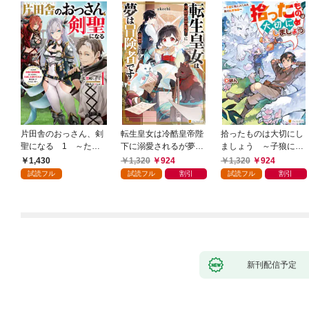
片田舎のおっさん、剣
転生皇女は冷酷皇帝陛
拾ったものは大切にし
聖になる 1 ～ただ
下に溺愛されるが夢は
ましょう ～子狼に気
の田舎の剣術師範だっ
冒険者です！
に入られた男の転移物
1,430
1,320
924
1,320
924
たのに、大成した弟子
語～
試読フル
試読フル
割引
試読フル
割引
たちが俺を放ってくれ
ない件～
新刊配信予定