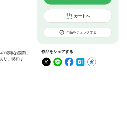
カートへ
作品をチェックする
作品をシェアする
への複雑な感情に
あり、現在は難
る女の戦いが描
範とする少年
徳島マチ★アソビ
子供使いの失
余年にして待望の