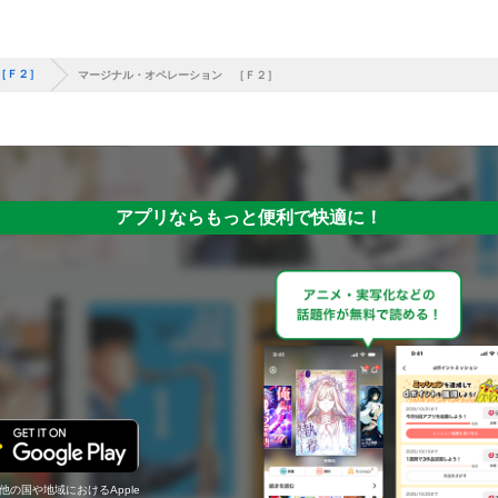
［Ｆ２］
マージナル・オペレーション ［Ｆ２］
アプリならもっと便利で快適に！
の他の国や地域におけるApple