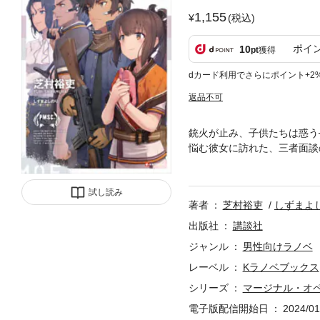
1,155
(税込)
ポイ
10
pt
獲得
dカード利用でさらにポイント+2
返品不可
銃火が止み、子供たちは惑う
悩む彼女に訪れた、三者面談
しい立場でアラタに接するホ
かれた「新しい首輪」。停戦
試し読み
に、自らの狭い世界を打ち破
著者
芝村裕吏
しずまよ
で行われたアナログゲーム「
踪」。全てが本篇以降の時間
出版社
講談社
電子版登場！
ジャンル
男性向けラノベ
レーベル
Kラノベブックス
シリーズ
マージナル・オ
電子版配信開始日
2024/01