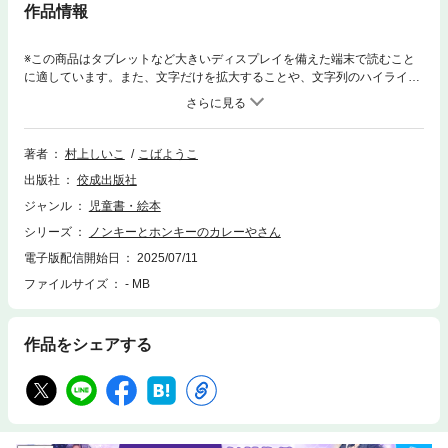
作品情報
※この商品はタブレットなど大きいディスプレイを備えた端末で読むこと
に適しています。また、文字だけを拡大することや、文字列のハイライ
ト、検索、辞書の参照、引用などの機能が使用できません。のんびり屋の
ノンキーと、しっかり者のホンキーは、カレー屋さんをはじめることにし
ました。ノンキーはいつもホンキーに怒られてばかり。でも、ノンキーに
はノンキーの言い分があります。気まずい雰囲気のまま、ついに開店当日
著者
村上しいこ
こばようこ
の朝を迎えたのですが――。性格はぜんぜん違うけれど、でもやっぱりお
出版社
佼成出版社
互いのことが好きなノンキーとホンキーの心温まるお話です。
ジャンル
児童書・絵本
シリーズ
ノンキーとホンキーのカレーやさん
電子版配信開始日
2025/07/11
ファイルサイズ
- MB
作品をシェアする