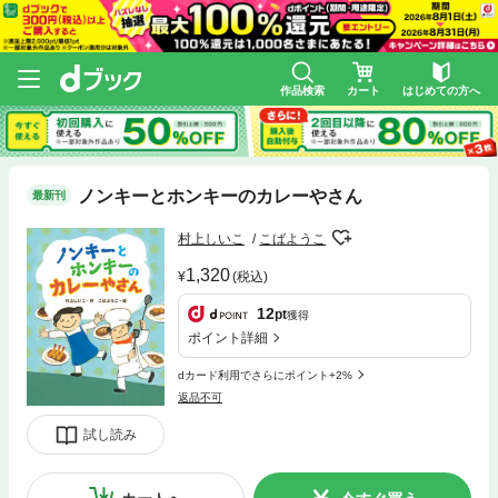
作品検索
カート
はじめての方へ
ノンキーとホンキーのカレーやさん
最新刊
村上しいこ
こばようこ
1,320
(税込)
12
pt
獲得
ポイント詳細
dカード利用でさらにポイント+2%
返品不可
試し読み