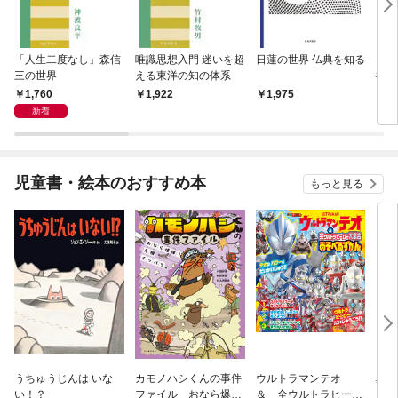
「人生二度なし」森信
唯識思想入門 迷いを超
日蓮の世界 仏典を知る
〈問
三の世界
える東洋の知の体系
禅僧
1,760
1,922
1,975
1,
新着
児童書・絵本のおすすめ本
もっと見る
うちゅうじんは いな
カモノハシくんの事件
ウルトラマンテオ
星の
い！？
ファイル おなら爆
＆ 全ウルトラヒーロ
いグ