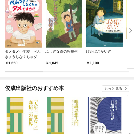
ダメダメ小学校 べん
ふしぎな森の転校生
げたばこかいぎ
なら
きょうしなくちゃダメ
ですか？
1,650
1,045
1,100
1,
佼成出版社のおすすめ本
もっと見る