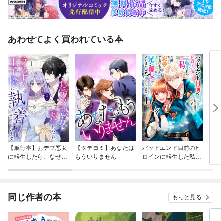
あわせてよく買われている本
【単行本】おデブ悪女
【タテヨミ】あなたは
バッドエンド目前のヒ
【タ
に転生したら、なぜか
もういりません
ロインに転生した私、
リ〜
ラスボス王子様に執着
今世では恋愛するつも
されています
りがチートな兄が離し
てくれません！？@C
OMIC
同じ作者の本
もっと見る