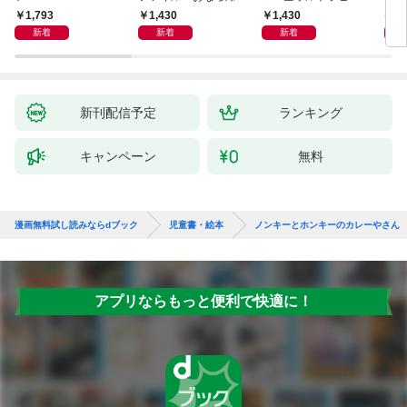
弾！ 危機イッパツ編
ー大集合 あそべるず
1,793
1,430
1,430
7
かん
新着
新着
新着
新刊配信予定
ランキング
キャンペーン
無料
漫画無料試し読みならdブック
児童書・絵本
ノンキーとホンキーのカレーやさん
アプリならもっと便利で快適に！