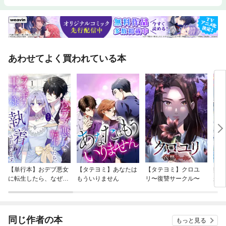
あわせてよく買われている本
【単行本】おデブ悪女
【タテヨミ】あなたは
【タテヨミ】クロユ
病弱
に転生したら、なぜか
もういりません
リ〜復讐サークル〜
が、
ラスボス王子様に執着
ぎて
されています
たち
ね！
同じ作者の本
もっと見る