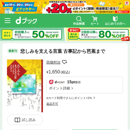
作品検索
カート
はじめての方へ
悲しみを支える言葉 古事記から芭蕉まで
最新刊
田畑邦治
1,650
(税込)
15
pt
獲得
ポイント詳細
dカード利用でさらにポイント+2%
返品不可
試し読み