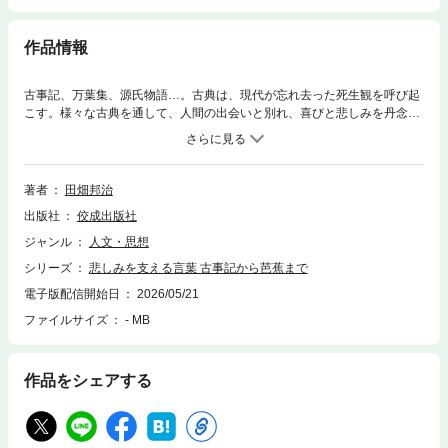
作品情報
古事記、万葉集、源氏物語…。古典は、現代が忘れ去った死生観を呼び起
こす。様々な古典を通して、人間の出会いと別れ、喜びと悲しみを丹念に
読み解き、そこに息づいている生きる希望と勇気を探る心の書。
著者
田畑邦治
出版社
佼成出版社
ジャンル
人文・思想
シリーズ
悲しみを支える言葉 古事記から芭蕉まで
電子版配信開始日
2026/05/21
ファイルサイズ
- MB
作品をシェアする