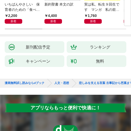
いちばんやさしい 保
新約聖書 本文の訳
実は私、転生９回生で
自閉
育者のための「食べな
す マンガ 私の前世
が小
い子」サポートＢＯＯ
物語
あう
2,200
4,400
1,760
2,
Ｋ 偏食・少食のお悩
新着
新着
新着
み解決！
新刊配信予定
ランキング
キャンペーン
無料
漫画無料試し読みならdブック
人文・思想
悲しみを支える言葉 古事記から芭蕉ま
アプリならもっと便利で快適に！