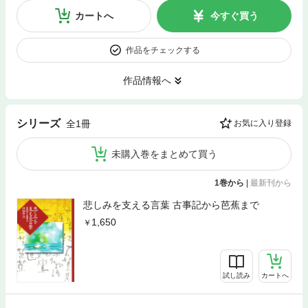
カートへ
今すぐ買う
作品をチェックする
作品情報へ
シリーズ
全1冊
お気に入り登録
未購入巻をまとめて買う
1巻から
|
最新刊から
悲しみを支える言葉 古事記から芭蕉まで
1,650
試し読み
カートへ