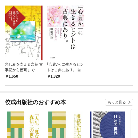
悲しみを支える言葉 古
｢心豊か｣に生きるヒン
事記から芭蕉まで
トは古典にあり。 自分
らしく人生を輝かせる
1,650
1,320
方法
佼成出版社のおすすめ本
もっと見る