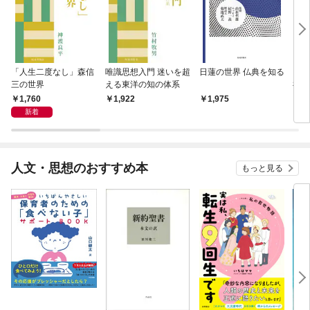
「人生二度なし」森信
唯識思想入門 迷いを超
日蓮の世界 仏典を知る
〈問
三の世界
える東洋の知の体系
禅僧
1,760
1,922
1,975
1,
新着
人文・思想のおすすめ本
もっと見る