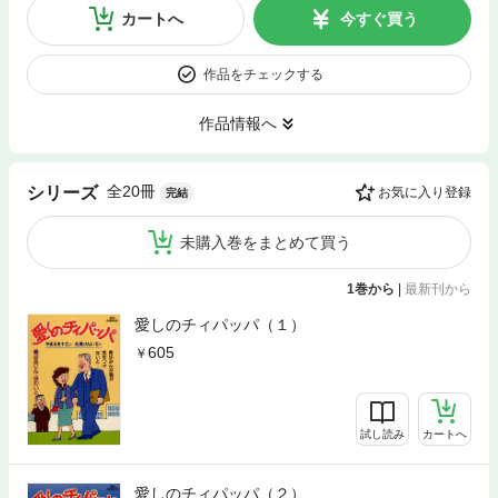
カートへ
今すぐ買う
作品をチェックする
作品情報へ
全20冊
シリーズ
お気に入り登録
完結
未購入巻をまとめて買う
1巻から
|
最新刊から
愛しのチィパッパ（１）
605
試し読み
カートへ
愛しのチィパッパ（２）