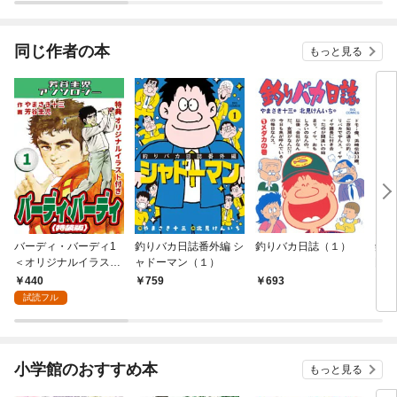
されています
りがチートな兄が離し
てくれません！？@C
OMIC
同じ作者の本
もっと見る
バーディ・バーディ1
釣りバカ日誌番外編 シ
釣りバカ日誌（１）
釣り
＜オリジナルイラスト
ャドーマン（１）
門編
付き特装版＞・芳谷圭
何故
440
759
693
8
児アンソロジー
～
試読フル
小学館のおすすめ本
もっと見る