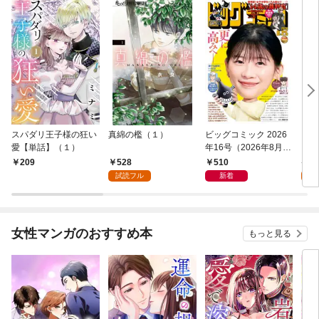
スパダリ王子様の狂い
真綿の檻（１）
ビッグコミック 2026
こん
愛【単話】（１）
年16号（2026年8月7
（１
日発売）
528
510
5
209
試読フル
新着
試
女性マンガのおすすめ本
もっと見る