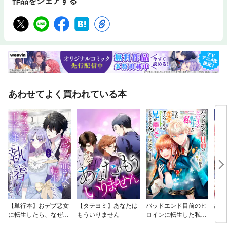
作品をシェアする
あわせてよく買われている本
【単行本】おデブ悪女
【タテヨミ】あなたは
バッドエンド目前のヒ
結界
に転生したら、なぜか
もういりません
ロインに転生した私、
ラスボス王子様に執着
今世では恋愛するつも