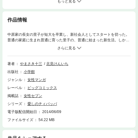
もっと見る
作品情報
中原家の長女の里子が短大を卒業し、新社会人としてスタートを切った。
普通の家庭に生まれ普通に育った里子の、普通に始まった新生活。しかし
父親の修三は平静を装いながらも里子のことが心配でたまらない。そんな
父親の心配をよそに、恋に友情、仕事に励む里子。新米OL里子と、頑固で
優しい父親・修三が繰り広げるハートウォーミング・ストーリー。 女性セ
ブンで連載され、1986年、高見知佳、植木等主演で映画化。待望の第9巻
著者
やまさき十三
北見けんいち
配信。
出版社
小学館
ジャンル
女性マンガ
レーベル
ビッグコミックス
掲載誌
女性セブン
シリーズ
愛しのチィパッパ
電子版配信開始日
2014/06/09
ファイルサイズ
54.22 MB