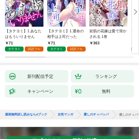
【タテヨミ】1.あなた
【タテヨミ】1.運命の
岩肌の花嫁は愛で溶か
愛し
はもういりません
相手は上司だった
される 1巻
い 
71
71
1
363
タテヨミ
試読フル
タテヨミ
試読フル
試
新刊配信予定
ランキング
キャンペーン
無料
漫画無料試し読みならdブック
女性マンガ
愛しのチィパッパ
愛しのチィパ