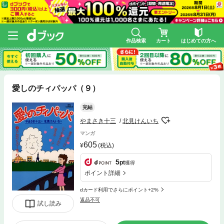
作品検索
カート
はじめての方へ
愛しのチィパッパ（９）
完結
やまさき十三
北見けんいち
マンガ
605
(税込)
5
pt
獲得
ポイント詳細
dカード利用でさらにポイント+2%
返品不可
試し読み