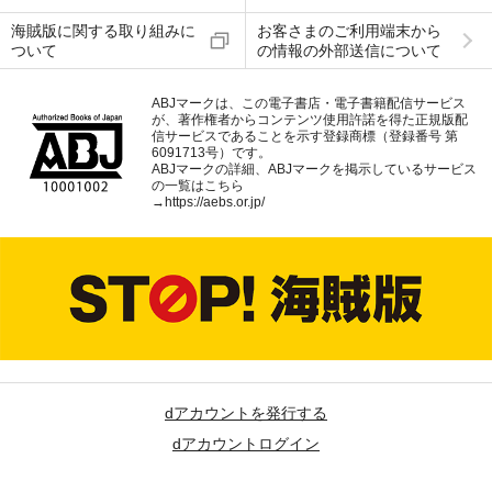
海賊版に関する取り組みに
お客さまのご利用端末から
ついて
の情報の外部送信について
ABJマークは、この電子書店・電子書籍配信サービス
が、著作権者からコンテンツ使用許諾を得た正規版配
信サービスであることを示す登録商標（登録番号 第
6091713号）です。
ABJマークの詳細、ABJマークを掲示しているサービス
の一覧はこちら
→
https://aebs.or.jp/
dアカウントを発行する
dアカウントログイン