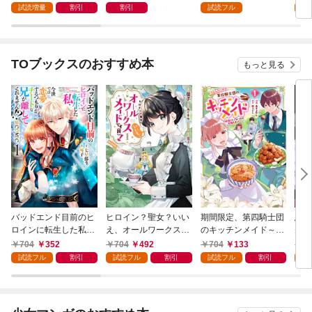
公爵様からの溺愛は想
版】１（エンジェライ
面皇帝の溺愛が駄々漏
話】
試読増量
割引
割引
試読フル
定外です【特典SS
トコミックス）
れで困ります～1巻
コミ
付】
TOブックスのおすすめ本
もっと見る
バッドエンド目前のヒ
ヒロイン？聖女？いい
期間限定、第四騎士団
悪党
ロインに転生した私、
え、オールワークスメ
のキッチンメイド～結
先も
今世では恋愛するつも
イドです（誇）！@C
婚したくないので就職
令嬢
704
352
704
492
704
133
7
りがチートな兄が離し
OMIC 第1巻
しました～@COMIC
ラン
試読フル
割引
試読フル
割引
試読フル
割引
試
てくれません！？@C
第1巻【描き下ろし漫
の溺
OMIC 第1巻
画特典付き】
@C