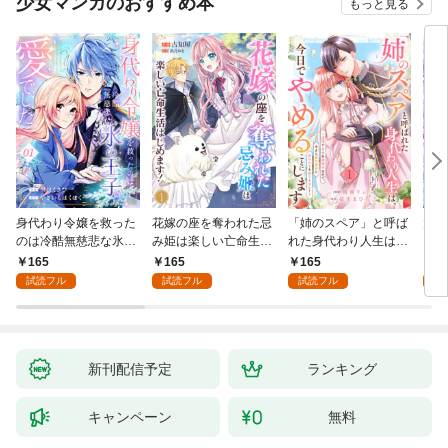
少女マンガのおすすめ本
もっと見る
身代わり令嬢を救った
花嫁の座を奪われた忌
「姉のスペア」と呼ば
大好
のは冷酷無慈悲な氷の
み姫は楽しい亡命生活
れた身代わり人生は、
うお
王子の愛でした１
はじめます！１
今日でやめることにし
１
165
165
165
1
ます～辺境で自由を満
試読フル
試読フル
試読フル
試
喫中なので、今さら真
の聖女と言われても知
りません！～１
新刊配信予定
ランキング
キャンペーン
無料