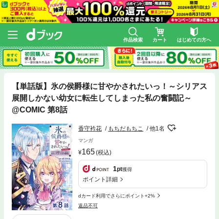
作品検索
カート
はじめての方へ
【単話版】氷の侯爵様に甘やかされたいっ！～シリアス
展開しかない幼女に転生してしまった私の奮闘記～
@COMIC 第8話
香守衿花
もちだもちこ
他1名
マンガ
165
(税込)
1
pt
獲得
ポイント詳細
dカード利用でさらにポイント+2%
返品不可