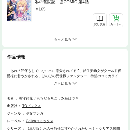
私の奮闘記～@COMIC 第4話
165
試し読み
カートへ
もっと見る
作品情報
「あれ？私何もしていないのに溺愛されてる!?」転生美幼女がクール系侯
爵様に甘やかされる、ほのぼの異世界ファンタジー、待望のコミカライ
ズ！【あらすじ】アラサーのラノベ作家・本田由梨は、気づくと自分が書
いたラノベの世界で悲壮な最期を遂げる不遇な幼女ユリアーナに転生して
いた。バッドエンドを回避するべく「氷の侯爵様」と恐れられる父ランベ
ルトの好感度アップを図るも、ランベルトが手ずからお菓子を食べさせて
著者
香守衿花
もちだもちこ
双葉はづき
くれたり、たくましいお膝に抱っこされたりとなぜか溺愛されてしまう!?
出版社
TOブックス
その上、嫌われるはずの兄から愛され、憎まれるはずの魔法の師匠からも
かわいがられ……「一体、何が起こっているの～!?(汗)」
ジャンル
少女マンガ
レーベル
Celicaコミックス
シリーズ
【単話版】氷の侯爵様に甘やかされたいっ！～シリアス展開