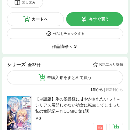
試し読み
カートへ
今すぐ買う
作品をチェックする
作品情報へ
シリーズ
全33冊
お気に入り登録
未購入巻をまとめて買う
1巻から
|
最新刊から
【単話版】氷の侯爵様に甘やかされたいっ！～
シリアス展開しかない幼女に転生してしまった
私の奮闘記～@COMIC 第1話
0