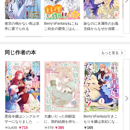
後宮の鳴かない鳥は皇
Berry’sFantasyねこね
妹なのに氷属性のお義
Ber
帝に愛でられる
こ幼女の愛情ごはん～
兄様からなぜか溺愛さ
子の
異世界でもふもふ達に
れています
～嫌
料理を作ります！～
そん
たち
ます
同じ作者の本
もっと見る
悪役令嬢はシングルマ
大嫌いだった幼馴染
Berry’sFantasy引きこ
大嫌
ザーになりました 双
に、契約結婚を持ちか
もり令嬢は皇妃になん
に、
子を引き取りましたが
けられました【合本
てなりたくない！～強
けら
1,430
715
770
385
165
0