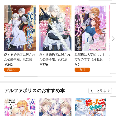
愛する婚約者に殺され
愛する婚約者に殺され
旦那様は大変忙しいお
旦那
た公爵令嬢、死に戻り
た公爵令嬢、死に戻り
方なのです（分冊版）
方な
して光の公爵様（お父
して光の公爵様（お父
第１話
242
0
770
7
様）の溺愛に気づく
様）の溺愛に気づく
試読フル
無料
～今度こそ、生きて幸
～今度こそ、生きて幸
せになります！～【分
せになります！～ 1巻
冊版】 1
アルファポリスのおすすめ本
もっと見る