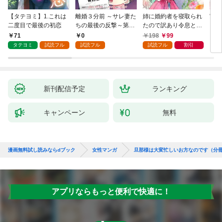
【タテヨミ】1.これは
離婚３分前 ～サレ妻た
姉に婚約者を寝取られ
実は
二度目で最後の初恋
ちの最後の反撃～第1
たので訳あり令息と結
した
話
婚して辺境へと向かい
から
71
0
198
99
2
ます ～苦労の先に待っ
（1
タテヨミ
試読フル
試読フル
試読フル
割引
ていたのは、まさかの
溺愛と幸せでした～
【分冊版】 1
新刊配信予定
ランキング
キャンペーン
無料
漫画無料試し読みならdブック
女性マンガ
旦那様は大変忙しいお方なのです（分
アプリならもっと便利で快適に！