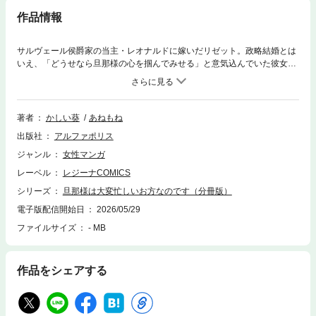
作品情報
サルヴェール侯爵家の当主・レオナルドに嫁いだリゼット。政略結婚とは
いえ、「どうせなら旦那様の心を掴んでみせる」と意気込んでいた彼女を
待っていたのは――まさかの新郎不在の結婚式!? 結婚後もレオナルドとは
一度も顔を合わせず、屋敷でひたすら手芸に明け暮れる、孤独な日々。
「政略結婚の妻など、会う価値もない――そうお考えなのですね」ついに
堪忍袋の緒が切れたリゼットは、レオナルドの部屋に“とある罠”を仕掛
著者
かしい葵
あねもね
け、華麗に宣戦布告！ 名門侯爵家を舞台に繰り広げられる、プライドと意
出版社
アルファポリス
地を懸けた夫婦バトルが今、幕を開ける――!!
ジャンル
女性マンガ
レーベル
レジーナCOMICS
シリーズ
旦那様は大変忙しいお方なのです（分冊版）
電子版配信開始日
2026/05/29
ファイルサイズ
- MB
作品をシェアする