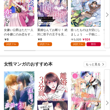
女嫌い公爵はただ一人
重婚なんてお断り！ 絶
拾ったものは大切にし
転生
の令嬢にのみ恋をする
対に双子の王子を見分
ましょう ～子狼に気
下に
（分冊版）第１話
けてみせます！（分冊
に入られた男の転移物
冒険
0
0
1,320
924
1,
版） 第１話
語～
試読フル
試読フル
試読フル
割引
試
女性マンガのおすすめ本
もっと見る