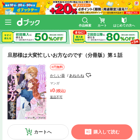
作品検索
カート
はじめての方へ
旦那様は大変忙しいお方なのです（分冊版）第１話
0円無料
かしい葵
あねもね
マンガ
0
(税込)
返品不可
カートへ
購入して読む