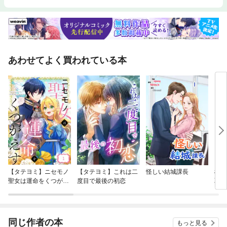
あわせてよく買われている本
【タテヨミ】ニセモノ
【タテヨミ】これは二
怪しい結城課長
極カ
聖女は運命をくつがえ
度目で最後の初恋
取扱
す
ロ】
同じ作者の本
もっと見る