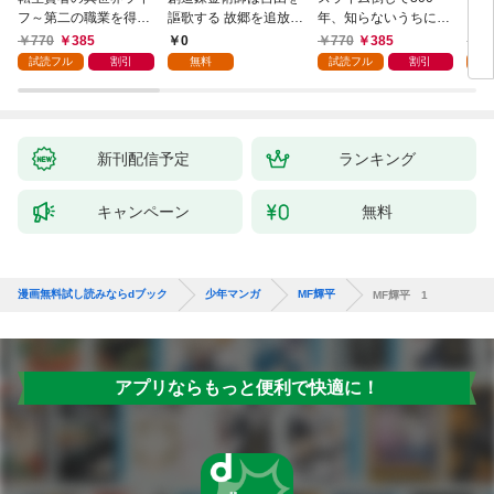
フ～第二の職業を得
謳歌する 故郷を追放さ
年、知らないうちにレ
て、世界最強になりま
れたら、魔王のお膝元
ベルMAXになってまし
770
385
0
770
385
7
した～ 1巻
で超絶効果のマジック
た 1巻
試読フル
割引
無料
試読フル
割引
試
アイテム作り放題にな
りました【分冊版】
1
新刊配信予定
ランキング
キャンペーン
無料
漫画無料試し読みならdブック
少年マンガ
MF輝平
MF輝平 1
アプリならもっと便利で快適に！