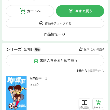
カートへ
今すぐ買う
作品をチェックする
作品情報へ
全3冊
シリーズ
お気に入り登録
完結
未購入巻をまとめて買う
1巻から
|
最新刊から
MF輝平 1
440
試し読み
カートへ