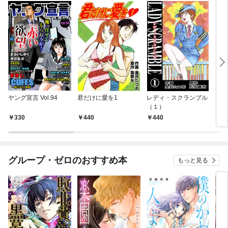
ヤング宣言 Vol.94
君だけに愛を1
レディ・スクランブル
ホー
（１）
330
440
440
4
グループ・ゼロのおすすめ本
もっと見る