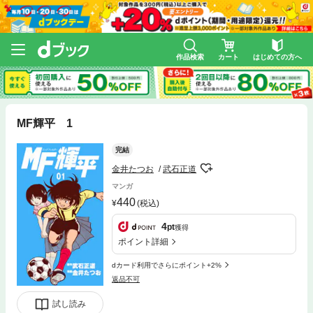
作品検索
カート
はじめての方へ
MF輝平 1
完結
金井たつお
武石正道
マンガ
440
(税込)
4
pt
獲得
ポイント詳細
dカード利用でさらにポイント+2%
返品不可
試し読み