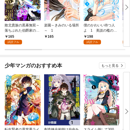
敗北貴族の黒幕無双～
楽園～きみのいる場所
僕のかわいい待つ人
弱い
落ちぶれた伯爵家の息
～ 1
よ 1 美談の檻のな
死に
子ですが、裏社会から
か
～ 
165
198
1
165
成り上がります～ 1
試読フル
試読フル
試
少年マンガのおすすめ本
もっと見る
転生賢者の異世界ライ
創造錬金術師は自由を
スライム倒して300
信長