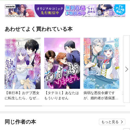
あわせてよく買われている本
【単行本】おデブ悪女
【タテヨミ】あなたは
病弱な悪役令嬢です
妹は
に転生したら、なぜか
もういりません
が、婚約者が過保護す
ラスボス王子様に執着
ぎて逃げ出したい(私
されています
たち犬猿の仲でしたよ
ね！？)
同じ作者の本
もっと見る