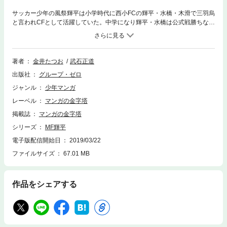
サッカー少年の風祭輝平は小学時代に西小FCの輝平・水橋・木滑で三羽烏
と言われCFとして活躍していた。中学になり輝平・水橋は公式戦勝ちなし
県内最弱校の上水流中学サッカー部に入部。木滑は10年連続県代表校の鳴
海学園サッカー部入部。そんな最弱校の上水流中学サッカー部に今年から
の新米監督が顧問に…その新監督が最初に持ってきた練習試合はなんと、
木滑のいる県内最強の鳴海学園だった！試合が開始され圧倒的差に弱気に
著者
金井たつお
武石正道
なるメンバー達…だが、前半が終わり監督は平然としていた。監督は輝平
出版社
グループ・ゼロ
にCFではなくMFへのポジション変更の指示。困惑する輝平…果して新監
督の考えとは…？輝平を基点に最弱校の成長を描いた青春サッカー作品！
ジャンル
少年マンガ
レーベル
マンガの金字塔
掲載誌
マンガの金字塔
シリーズ
MF輝平
電子版配信開始日
2019/03/22
ファイルサイズ
67.01 MB
作品をシェアする