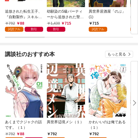
追放された転生王子、
幼馴染のS級パーティ
異世界居酒屋「のぶ」
【単
『自動製作』スキルで
ーから追放された聖獣
(1)
描い
領地を爆速で開拓し最
使い。万能支援魔法と
OMI
792
88
1,430
715
715
0
強の村を作ってしまう
仲間を増やして最強
試読フル
割引
割引
試読フル
～最強クラフトスキル
へ！
で始める、楽々領地開
拓スローライフ～
（１）
講談社のおすすめ本
もっと見る
あくまでクジャクの話
異世界辺境メシ（１）
かわいいのは俺である
君が
です。（１）
（１）
て 
792
88
792
792
2