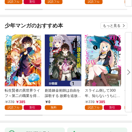
試読フル
割引
試読フル
試読フル
試
少年マンガのおすすめ本
もっと見る
転生賢者の異世界ライ
創造錬金術師は自由を
スライム倒して300
信長
フ～第二の職業を得
謳歌する 故郷を追放さ
年、知らないうちにレ
て、世界最強になりま
れたら、魔王のお膝元
ベルMAXになってまし
770
385
0
770
385
7
した～ 1巻
で超絶効果のマジック
た 1巻
試読フル
割引
無料
試読フル
割引
試
アイテム作り放題にな
りました【分冊版】
1