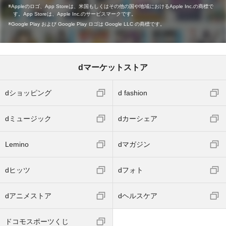
Appleのロゴ、App Storeは、米国もしくはその他の国や地域におけるApple Inc.の商標で
す。App Storeは、Apple Inc.のサービスマークです。
Google Play および Google Play ロゴは Google LLC の商標です。
dマーケットストア
dショッピング
d fashion
dミュージック
dカーシェア
Lemino
dマガジン
dヒッツ
dフォト
dアニメストア
dヘルスケア
ドコモスポーツくじ