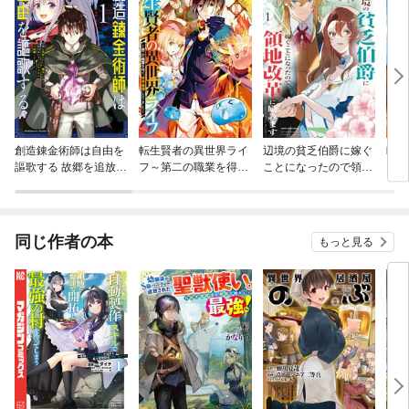
創造錬金術師は自由を
転生賢者の異世界ライ
辺境の貧乏伯爵に嫁ぐ
町人
謳歌する 故郷を追放さ
フ～第二の職業を得
ことになったので領地
うし
れたら、魔王のお膝元
て、世界最強になりま
改革に励みます ～th
どぶ
で超絶効果のマジック
した～
e letter from Boule～
アイテム作り放題にな
りました
同じ作者の本
もっと見る