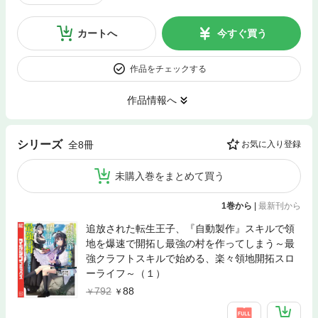
カートへ
今すぐ買う
作品をチェックする
作品情報へ
シリーズ
全8冊
お気に入り登録
未購入巻をまとめて買う
1巻から
|
最新刊から
追放された転生王子、『自動製作』スキルで領
地を爆速で開拓し最強の村を作ってしまう～最
強クラフトスキルで始める、楽々領地開拓スロ
ーライフ～（１）
792
88