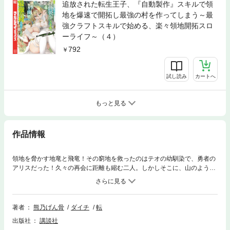
追放された転生王子、『自動製作』スキルで領
地を爆速で開拓し最強の村を作ってしまう～最
強クラフトスキルで始める、楽々領地開拓スロ
ーライフ～（４）
792
試し読み
カートへ
もっと見る
作品情報
領地を脅かす地竜と飛竜！その窮地を救ったのはテオの幼馴染で、勇者の
アリスだった！久々の再会に距離も縮む二人。しかしそこに、山のように
大きな災害級モンスター・アダマンタートルが出現する――！万物を全自
動で作り出せる「力」をフル活用して、最強の仲間と共に領地防衛に臨
む！続々重版！ 愛され領主の悠々辺境ライフ、第3巻!!!
著者
熊乃げん骨
ダイチ
転
出版社
講談社