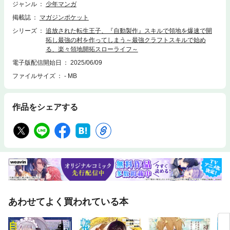
ジャンル
少年マンガ
掲載誌
マガジンポケット
シリーズ
追放された転生王子、『自動製作』スキルで領地を爆速で開
拓し最強の村を作ってしまう～最強クラフトスキルで始め
る、楽々領地開拓スローライフ～
電子版配信開始日
2025/06/09
ファイルサイズ
- MB
作品をシェアする
あわせてよく買われている本