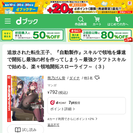
作品検索
カート
はじめての方へ
追放された転生王子、『自動製作』スキルで領地を爆速
で開拓し最強の村を作ってしまう～最強クラフトスキル
で始める、楽々領地開拓スローライフ～（３）
熊乃げん骨
ダイチ
他1名
マンガ
792
(税込)
7
pt
獲得
ポイント詳細
dカード利用でさらにポイント+2%
返品不可
試し読み