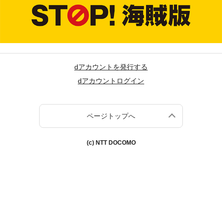
dアカウントを発行する
dアカウントログイン
ページトップへ
(c) NTT DOCOMO