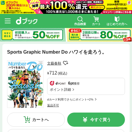
作品検索
カート
はじめての方へ
Sports Graphic Number Do ハワイを走ろう。
文藝春秋
712
(税込)
6
pt
獲得
ポイント詳細
dカード利用でさらにポイント+2%
返品不可
カートへ
今すぐ買う