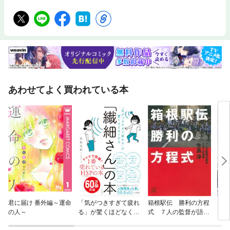
あわせてよく買われている本
君に届け 番外編～運命
「気がつきすぎて疲れ
箱根駅伝 勝利の方程
【単
の人～
る」が驚くほどなくな
式 ７人の監督が語る
に転
る 「繊細さん」の本
ドラマの裏側
ラス