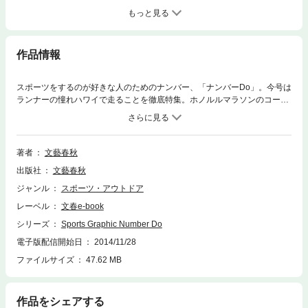
もっと見る
作品情報
スポーツをするのが好きな人のためのナンバー、「ナンバーDo」。今号は
ランナーの憧れハワイで走ることを徹底特集。ホノルルマラソンのコース
と“ハワイの皇居”を知ろう！、地元ランナーが集まる人気スポーツショッ
プ、ハワイ流ランウエアの着こなし方、肉食＆菜食レストラン案内、ハワ
イ土産はランナー目線で！、ハワイの大会カレンダー2014〜2015、ロコ
気分でコーヒー畑を駆け抜けろ！ほか。
著者
文藝春秋
出版社
文藝春秋
ジャンル
スポーツ・アウトドア
レーベル
文春e-book
シリーズ
Sports Graphic Number Do
電子版配信開始日
2014/11/28
ファイルサイズ
47.62 MB
作品をシェアする