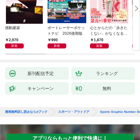
感動建築
ボートレーサーポケッ
心とからだの「歩きた
剣道
トナビ 2026後期版
くない」がなくなる
らせん流 ゆるらく歩
2,970
990
1,870
1,
き
新着
新着
新着
新刊配信予定
ランキング
キャンペーン
無料
漫画無料試し読みならdブック
スポーツ・アウトドア
Sports Graphic Number D
アプリならもっと便利で快適に！