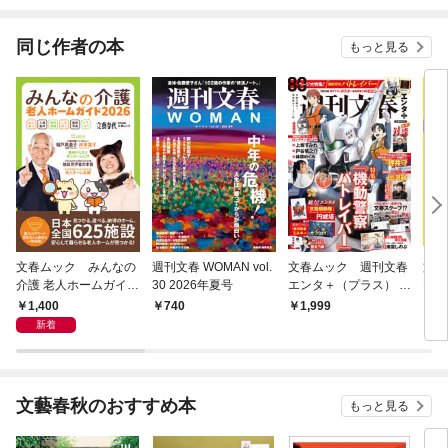
され
同じ作者の本
もっと見る
文春ムック みんなの
週刊文春 WOMAN vol.
文春ムック 週刊文春
文春ム
介護 老人ホームガイド
30 2026年夏号
エンタ＋（プラス） 特
NG
2026
集『機動警察パトレイ
生き
1,400
740
1,999
1,
バー』
資入
新着
文藝春秋のおすすめ本
もっと見る