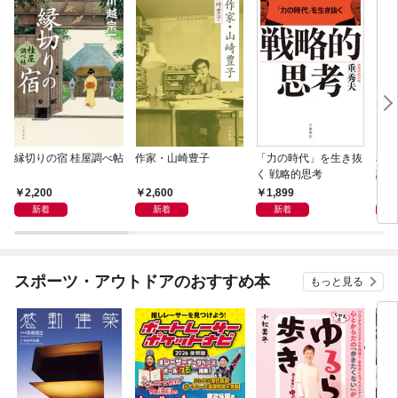
縁切りの宿 桂屋調べ帖
作家・山崎豊子
「力の時代」を生き抜
本当
く 戦略的思考
話）
2,200
2,600
1,899
1,
新着
新着
新着
スポーツ・アウトドアのおすすめ本
もっと見る