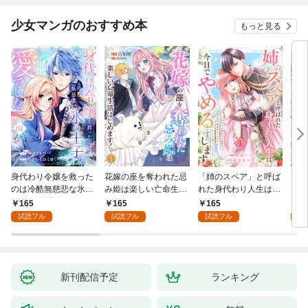
少女マンガのおすすめ本
もっと見る
身代わり令嬢を救った
花嫁の座を奪われた忌
「姉のスペア」と呼ば
大好
のは冷酷無慈悲な氷の
み姫は楽しい亡命生活
れた身代わり人生は、
うお
王子の愛でした１
はじめます！１
今日でやめることにし
１
165
165
165
1
ます～辺境で自由を満
試読フル
試読フル
試読フル
試
喫中なので、今さら真
の聖女と言われても知
りません！～１
新刊配信予定
ランキング