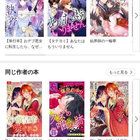
【単行本】おデブ悪女
【タテヨミ】あなたは
結界師の一輪華
バッ
に転生したら、なぜか
もういりません
ロイ
ラスボス王子様に執着
今世
されています
りが
てく
OMI
同じ作者の本
もっと見る