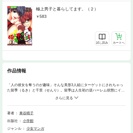
極上男子と暮らしてます。（２）
583
試し読み
カートへ
作品情報
「人の彼女を奪うのが趣味」そんな美形3人組にターゲットにされちゃっ
た留季（るき）と千里（せんり）。留季は人生初の逆ハーレム状態にイケ
ナイと思いつつ萌え～しかも3人が新しい下宿人になっちゃった。お願
い、千里くん、留季のこと守ってね…！ドキドキの完結巻！！
著者
車谷晴子
出版社
小学館
ジャンル
少女マンガ