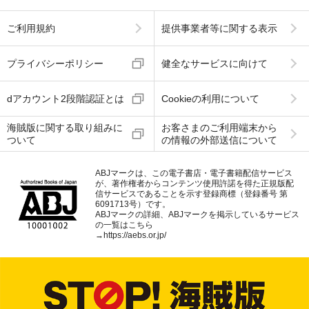
ご利用規約
提供事業者等に関する表示
プライバシーポリシー
健全なサービスに向けて
dアカウント2段階認証とは
Cookieの利用について
海賊版に関する取り組みに
お客さまのご利用端末から
ついて
の情報の外部送信について
ABJマークは、この電子書店・電子書籍配信サービス
が、著作権者からコンテンツ使用許諾を得た正規版配
信サービスであることを示す登録商標（登録番号 第
6091713号）です。
ABJマークの詳細、ABJマークを掲示しているサービス
の一覧はこちら
→
https://aebs.or.jp/