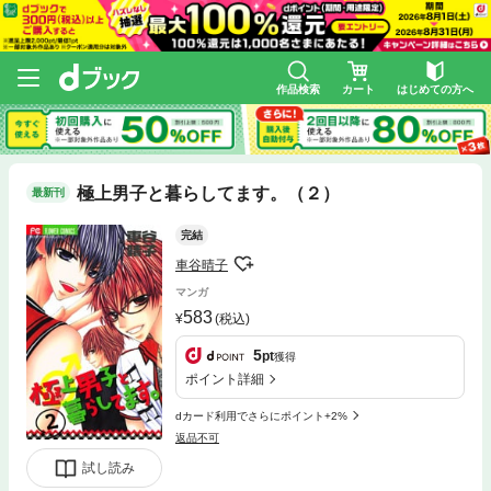
作品検索
カート
はじめての方へ
極上男子と暮らしてます。（２）
最新刊
完結
車谷晴子
マンガ
583
(税込)
5
pt
獲得
ポイント詳細
dカード利用でさらにポイント+2%
返品不可
試し読み