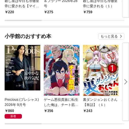
殺し屋は今日も冷徹皇
＆フラワー 2026年28
殺し屋は今日も冷徹皇
S×
帝に愛される【マイク
号
帝に愛される（１）
アキ
ロ】（１）
220
275
759
3
小学館のおすすめ本
もっと見る
Precious (プレシャス)
ゲーム悪役貴族に転生
裏ダンジョンおくさん
あや
2026年 9月号
した俺は、チート筋肉
【単話】（１）
し夫
で無双する【単話】
倉で
860
356
243
1
（１）
る～
新着