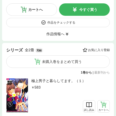
カートへ
今すぐ買う
作品をチェックする
作品情報へ
全2冊
シリーズ
お気に入り登録
完結
未購入巻をまとめて買う
1巻から
|
最新刊から
極上男子と暮らしてます。（１）
583
試し読み
カートへ