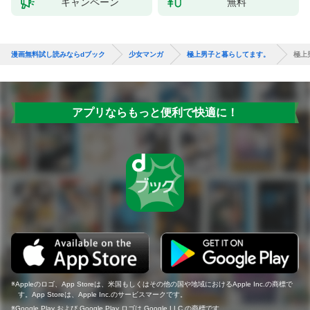
キャンペーン
無料
漫画無料試し読みならdブック
少女マンガ
極上男子と暮らしてます。
極上
アプリならもっと便利で快適に！
Appleのロゴ、App Storeは、米国もしくはその他の国や地域におけるApple Inc.の商標で
す。App Storeは、Apple Inc.のサービスマークです。
Google Play および Google Play ロゴは Google LLC の商標です。