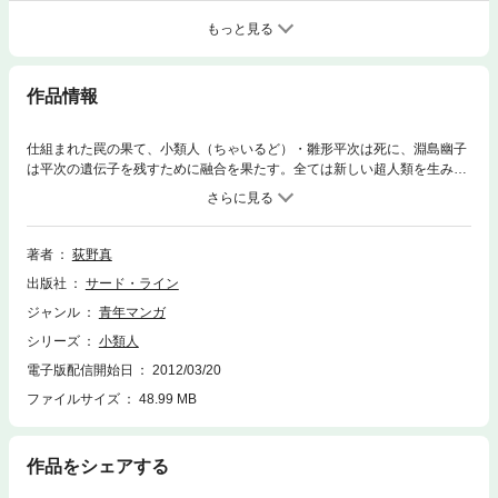
もっと見る
作品情報
仕組まれた罠の果て、小類人（ちゃいるど）・雛形平次は死に、淵島幽子
は平次の遺伝子を残すために融合を果たす。全ては新しい超人類を生み出
すため……。幽子の力を受け継ぎ再誕した平次は何を目指すのか？ 完全
にして不滅の遺伝子をもつ大類人（おおるど）、そして人間から生まれた
破滅をもたらす遺伝子・ジャンクが現れ、来るべき災いに生き延びるため
の遺伝子戦争が始まる！
著者
荻野真
出版社
サード・ライン
ジャンル
青年マンガ
シリーズ
小類人
電子版配信開始日
2012/03/20
ファイルサイズ
48.99 MB
作品をシェアする