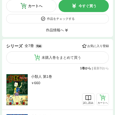
カートへ
今すぐ買う
作品をチェックする
作品情報へ
全7冊
シリーズ
お気に入り登録
完結
未購入巻をまとめて買う
1巻から
|
最新刊から
小類人 第1巻
660
試し読み
カートへ