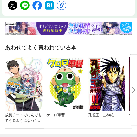
あわせてよく買われている本
成長チートでなんでも
ケロロ軍曹
孔雀王 曲神紀
骸骨
できるようになった
界へ
が、無職だけは辞めら
れないようです