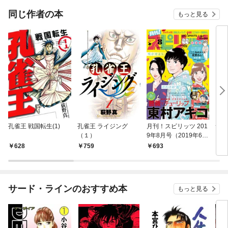
同じ作者の本
もっと見る
孔雀王 戦国転生(1)
孔雀王 ライジング
月刊！スピリッツ 201
サル
（１）
9年8月号（2019年6月
27日発売号）
628
759
693
6
サード・ラインのおすすめ本
もっと見る