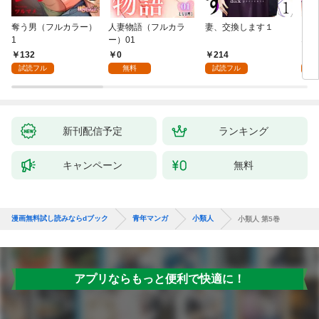
奪う男（フルカラー）
人妻物語（フルカラ
妻、交換します１
ごめ
1
ー）01
ない
132
0
214
1
試読フル
無料
試読フル
試
新刊配信予定
ランキング
キャンペーン
無料
漫画無料試し読みならdブック
青年マンガ
小類人
小類人 第5巻
アプリならもっと便利で快適に！