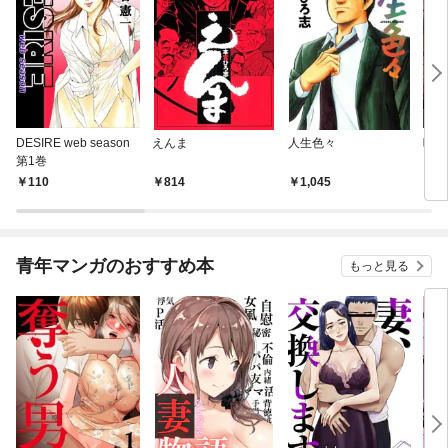
DESIRE web season
えんま
人生色々
呪傀
第1巻
110
814
1,045
2
青年マンガのおすすめ本
もっと見る