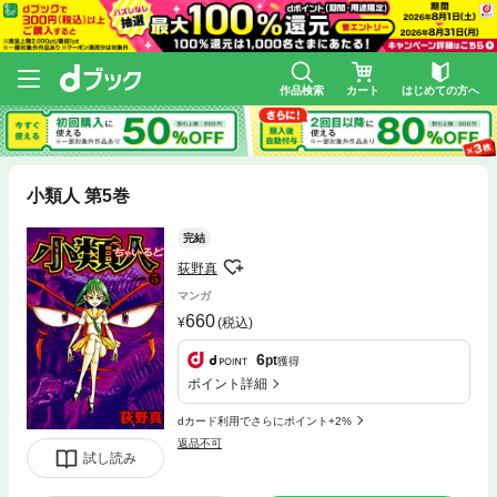
作品検索
カート
はじめての方へ
小類人 第5巻
完結
荻野真
マンガ
660
(税込)
6
pt
獲得
ポイント詳細
dカード利用でさらにポイント+2%
返品不可
試し読み