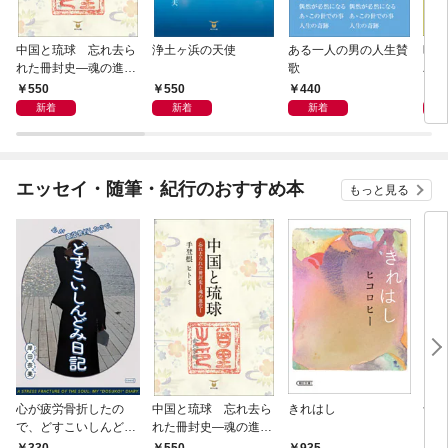
中国と琉球 忘れ去ら
浄土ヶ浜の天使
ある一人の男の人生賛
晩鐘
れた冊封史―魂の進化
歌
パク
―
550
550
440
1,
新着
新着
新着
エッセイ・随筆・紀行のおすすめ本
もっと見る
心が疲労骨折したの
中国と琉球 忘れ去ら
きれはし
母が
で、どすこいしんどみ
れた冊封史―魂の進化
日記
―