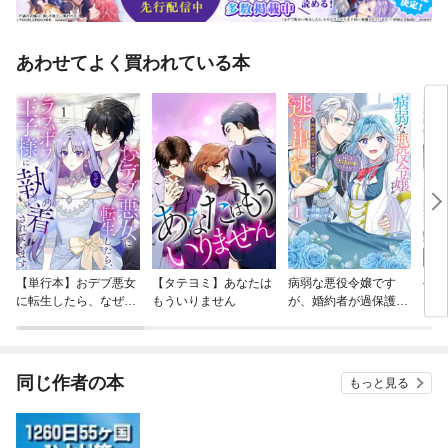
あわせてよく買われている本
【単行本】おデブ悪女
【タテヨミ】あなたは
病弱な悪役令嬢です
公爵
に転生したら、なぜか
もういりません
が、婚約者が過保護す
当た
ラスボス王子様に執着
ぎて逃げ出したい(私
されています
たち犬猿の仲でしたよ
ね！？)
同じ作者の本
もっと見る