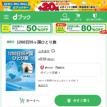
作品検索
カート
はじめての方へ
1260日55ヶ国ひとり旅
最新刊
山本俊作
838
(税込)
7
pt
獲得
ポイント詳細
dカード利用でさらにポイント+2%
返品不可
カートへ
今すぐ買う