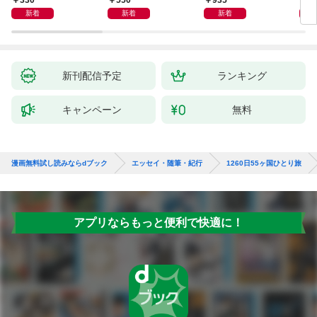
330
550
935
1,
新着
新着
新着
新刊配信予定
ランキング
キャンペーン
無料
漫画無料試し読みならdブック
エッセイ・随筆・紀行
1260日55ヶ国ひとり旅
アプリならもっと便利で快適に！