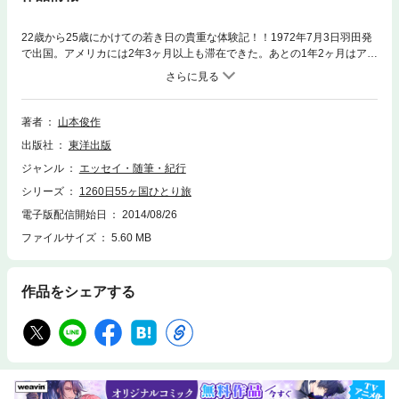
22歳から25歳にかけての若き日の貴重な体験記！！1972年7月3日羽田発
で出国。アメリカには2年3ヶ月以上も滞在できた。あとの1年2ヶ月はアメ
リカのビザ延長のため、アメリカから出国して、また入国するためや帰国
時ヨーロッパ回りで帰って来たために要した日数だ。合計3年5ヶ月の海外
生活となり、1975年12月13日に帰国した。
著者
山本俊作
出版社
東洋出版
ジャンル
エッセイ・随筆・紀行
シリーズ
1260日55ヶ国ひとり旅
電子版配信開始日
2014/08/26
ファイルサイズ
5.60 MB
作品をシェアする