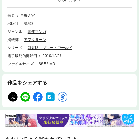
との通信が途絶。残されたのはわずかな人員、わずかな装備のみ。──す
べてが未知、恐竜が闊歩する恐るべき世界でのサバイバルが始まった！
『ブルーホール』の続編にあたる星野之宣による傑作長編SF、待望の復
著者
星野之宣
刊！
出版社
講談社
ジャンル
青年マンガ
掲載誌
アフタヌーン
シリーズ
新装版 ブルー・ワールド
電子版配信開始日
2019/12/26
ファイルサイズ
68.52 MB
作品をシェアする