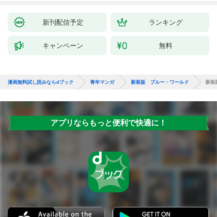
新刊配信予定
ランキング
キャンペーン
無料
漫画無料試し読みならdブック
青年マンガ
新装版 ブルー・ワールド
新装
アプリならもっと便利で快適に！