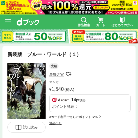
作品検索
カート
はじめての方へ
新装版 ブルー・ワールド（１）
完結
星野之宣
マンガ
1,540
(税込)
14
pt
獲得
ポイント詳細
dカード利用でさらにポイント+2%
返品不可
試し読み