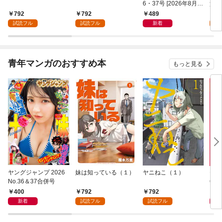
6・37号 [2026年8月6
貴族
日発売]
外れ
792
792
489
7
を駆
試読フル
試読フル
新着
試
して
青年マンガのおすすめ本
もっと見る
ヤングジャンプ 2026
妹は知っている（１）
ヤニねこ（１）
モー
No.36＆37合併号
6・3
日発
400
792
792
4
新着
試読フル
試読フル