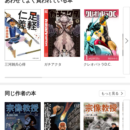
あわせてよく買われている本
三河雑兵心得
ガチアクタ
クレオパトラD.C.
RO
同じ作者の本
もっと見る