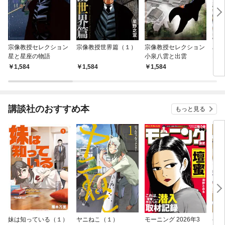
宗像教授セレクション
宗像教授世界篇（１）
宗像教授セレクション
星野
星と星座の物語
小泉八雲と出雲
F選
1,584
1,584
1,584
1,
講談社のおすすめ本
もっと見る
妹は知っている（１）
ヤニねこ（１）
モーニング 2026年3
ゲー