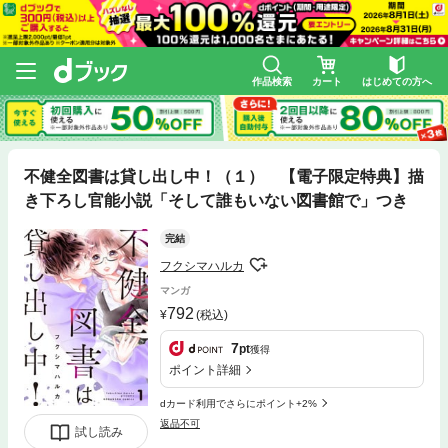
作品検索
カート
はじめての方へ
不健全図書は貸し出し中！（１） 【電子限定特典】描
き下ろし官能小説「そして誰もいない図書館で」つき
完結
フクシマハルカ
マンガ
792
(税込)
7
pt
獲得
ポイント詳細
dカード利用でさらにポイント+2%
返品不可
試し読み