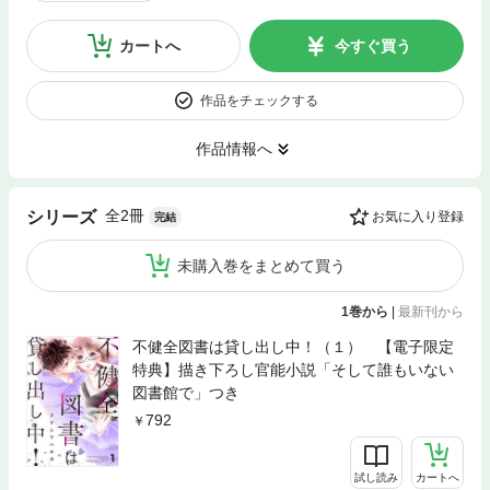
カートへ
今すぐ買う
作品をチェックする
作品情報へ
全2冊
シリーズ
お気に入り登録
完結
未購入巻をまとめて買う
1巻から
|
最新刊から
不健全図書は貸し出し中！（１） 【電子限定
特典】描き下ろし官能小説「そして誰もいない
図書館で」つき
792
試し読み
カートへ