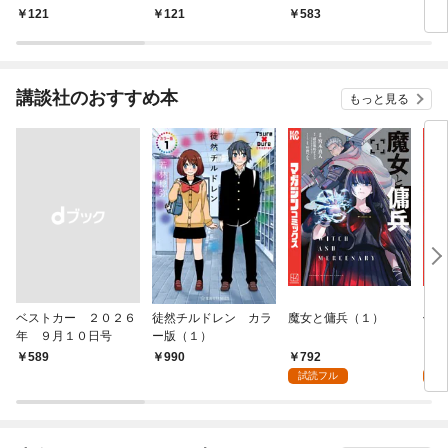
イクロ】（１）
本版】（１）
121
121
583
2
講談社のおすすめ本
もっと見る
ベストカー ２０２６
徒然チルドレン カラ
魔女と傭兵（１）
信じ
年 ９月１０日号
ー版（１）
ンジ
かけ
792
7
￥589
990
ガチ
試読フル
試
９９
れて
バー
『ざ