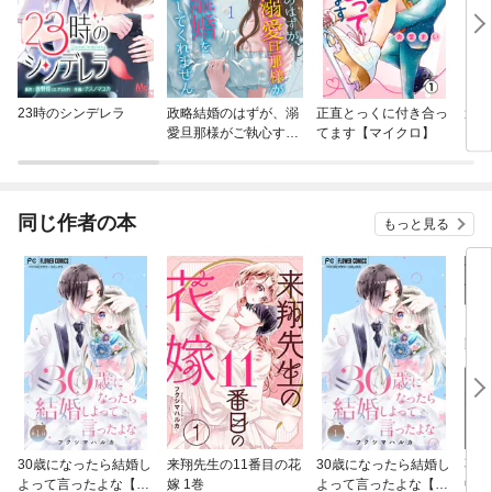
23時のシンデレラ
政略結婚のはずが、溺
正直とっくに付き合っ
週刊
愛旦那様がご執心すぎ
てます【マイクロ】
て離婚を許してくれま
せん【分冊版】
同じ作者の本
もっと見る
30歳になったら結婚し
来翔先生の11番目の花
30歳になったら結婚し
不健
よって言ったよな【マ
嫁 1巻
よって言ったよな【合
中！