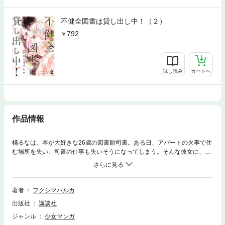
不健全図書は貸し出し中！（２）
792
試し読み
カートへ
作品情報
橘るなは、本が大好きな26歳の図書館司書。ある日、アパートの火事で住
む場所を失い、司書の仕事も失いそうになってしまう。そんな彼女に、図
書館に通う大学生・目黒が同居の提案を…。大学生で小説家でもある彼に
強く惹かれながら、同居の恩返しに彼の仕事を手伝う提案をするるなだっ
たが、彼は人気官能小説家だった…。ウブな図書館司書×年下イケメン官
能小説家が織りなす、刺激いっぱいの同居ラブストーリー！【電子限定特
著者
フクシマハルカ
典！】描き下ろし官能小説「そして誰もいない図書館で」も収録！
出版社
講談社
ジャンル
少女マンガ