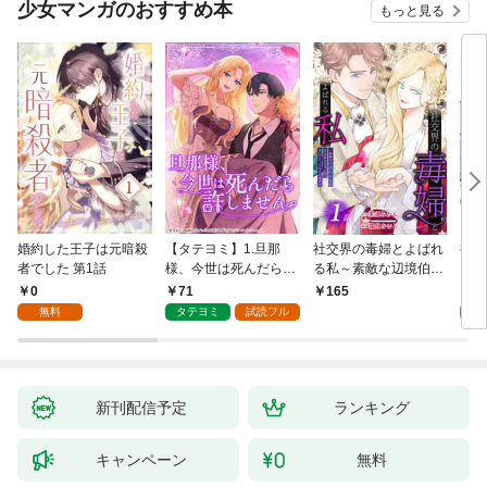
少女マンガのおすすめ本
もっと見る
（１
婚約した王子は元暗殺
【タテヨミ】1.旦那
社交界の毒婦とよばれ
視線
者でした 第1話
様、今世は死んだら許
る私～素敵な辺境伯令
る 1
しません
息に腕を折られたの
0
71
1
165
で、責任とってもらい
無料
タテヨミ
試読フル
試
ます～［ばら売り］
第1話
新刊配信予定
ランキング
キャンペーン
無料