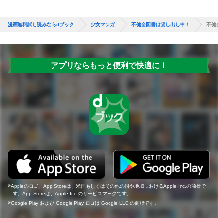
漫画無料試し読みならdブック
少女マンガ
不健全図書は貸し出し中！
不健
アプリならもっと便利で快適に！
Appleのロゴ、App Storeは、米国もしくはその他の国や地域におけるApple Inc.の商標で
す。App Storeは、Apple Inc.のサービスマークです。
Google Play および Google Play ロゴは Google LLC の商標です。